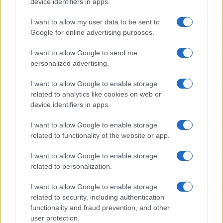
device identifiers in apps.
I want to allow my user data to be sent to
Google for online advertising purposes.
Ricevi le nostre ultime news
I want to allow Google to send me
personalized advertising.
da
Google News
I want to allow Google to enable storage
related to analytics like cookies on web or
device identifiers in apps.
Condividi l'articolo
I want to allow Google to enable storage
related to functionality of the website or app.
F
T
Pi
W
S
a
w
n
h
h
I want to allow Google to enable storage
related to personalization.
ce
it
te
at
a
Articolo precedente
b
te
re
s
re
I want to allow Google to enable storage
Prossimo articolo
related to security, including authentication
o
r
st
A
functionality and fraud prevention, and other
o
p
user protection.