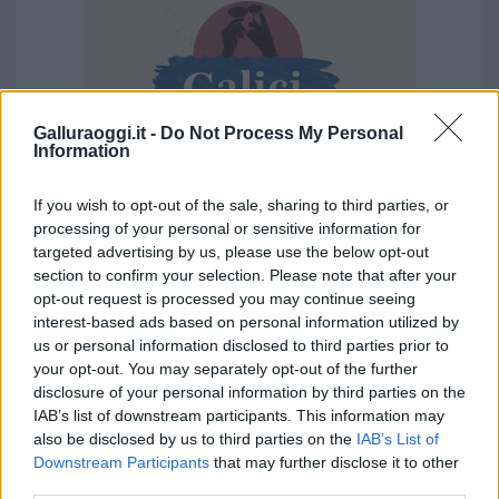
Galluraoggi.it -
Do Not Process My Personal
Information
If you wish to opt-out of the sale, sharing to third parties, or
processing of your personal or sensitive information for
Vuoi rimuovere le pubblicità nazionali?
targeted advertising by us, please use the below opt-out
section to confirm your selection. Please note that after your
opt-out request is processed you may continue seeing
Puoi abbonarti a
soli € 1,10 al mese
interest-based ads based on personal information utilized by
cliccando
qui
us or personal information disclosed to third parties prior to
your opt-out. You may separately opt-out of the further
disclosure of your personal information by third parties on the
Sei già abbonato?
IAB’s list of downstream participants. This information may
also be disclosed by us to third parties on the
IAB’s List of
Puoi effettuare l'accesso andando nella
Downstream Participants
that may further disclose it to other
sezione
Login
dal menù del sito o
third parties.