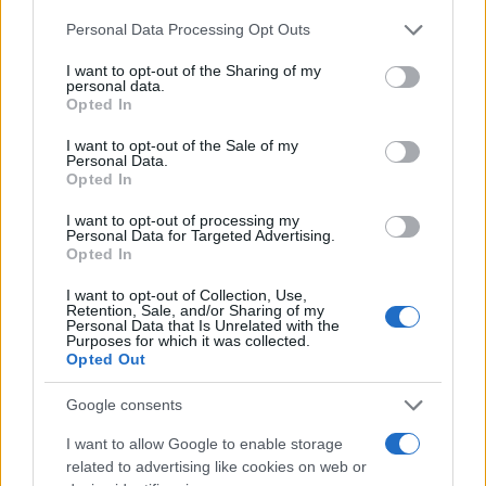
cliccando
qui
Please note that this website/app uses one or more Google
Personal Data Processing Opt Outs
services and may gather and store information including but
not limited to your visit or usage behaviour. You may click to
I want to opt-out of the Sharing of my
personal data.
grant or deny consent to Google and its third-party tags to
TEMI:
Chiara Ferragni
Chiara Ferragni Sardegna
Opted In
use your data for below specified purposes in below Google
Chiara Ferragni Vacanze
Costa Smeralda
consent section.
I want to opt-out of the Sale of my
Fedez Ferragni Olbia
Fedez Sardegna
Ferragnez
Personal Data.
Opted In
Porto Cervo
Vacanze Sardegna
I want to opt-out of processing my
Inviaci le tue segnalazioni,
Personal Data for Targeted Advertising.
Opted In
i tuoi video e le tue foto
Su WhatsApp al numero +39
I want to opt-out of Collection, Use,
Retention, Sale, and/or Sharing of my
345 356 7512
Personal Data that Is Unrelated with the
Purposes for which it was collected.
Opted Out
Google consents
Notizie in tempo reale?
I want to allow Google to enable storage
Entra nel canale telegram di
related to advertising like cookies on web or
GalluraOggi.it