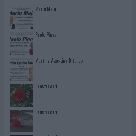
Mario Malu
Paolo Pinna
Martina Agostina Diturco
I nostri cari
I nostri cari