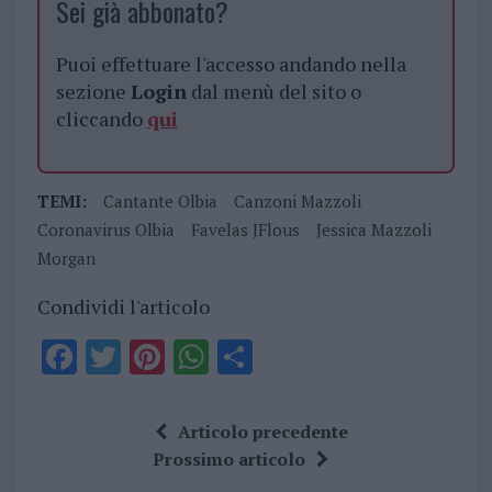
Sei già abbonato?
Puoi effettuare l'accesso andando nella
sezione
Login
dal menù del sito o
cliccando
qui
TEMI:
Cantante Olbia
Canzoni Mazzoli
Coronavirus Olbia
Favelas JFlous
Jessica Mazzoli
Morgan
Condividi l'articolo
F
T
Pi
W
S
a
w
n
h
h
ce
it
te
at
a
Articolo precedente
b
te
re
s
re
Prossimo articolo