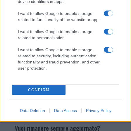
device identifiers in apps.
I nostri cari
I want to allow Google to enable storage
related to functionality of the website or app.
I want to allow Google to enable storage
Giovannimaria Cabras
related to personalization.
I want to allow Google to enable storage
related to security, including authentication
functionality and fraud prevention, and other
user protection.
Invia un Comunicato Stampa
|
Pubblicità
|
Segnala
CONFIRM
Data Deletion
Data Access
Privacy Policy
Vuoi rimanere sempre aggiornato?