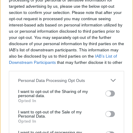
processing of your personal or sensitive information for
Lettini e arredi abusivi sulla spiaggia libera,
targeted advertising by us, please use the below opt-out
sequestri a Olbia e Arzachena
section to confirm your selection. Please note that after your
opt-out request is processed you may continue seeing
interest-based ads based on personal information utilized by
È morto Francesco Guccini, il maestro che
us or personal information disclosed to third parties prior to
rifiutò la Costa Smeralda
your opt-out. You may separately opt-out of the further
disclosure of your personal information by third parties on the
IAB’s list of downstream participants. This information may
Nuovo sportello rifiuti a Palau, una svolta per gli
also be disclosed by us to third parties on the
IAB’s List of
utenti
Downstream Participants
that may further disclose it to other
third parties.
Please note that this website/app uses one or more Google
Personal Data Processing Opt Outs
services and may gather and store information including but
not limited to your visit or usage behaviour. You may click to
I want to opt-out of the Sharing of my
personal data.
grant or deny consent to Google and its third-party tags to
Opted In
use your data for below specified purposes in below Google
consent section.
I want to opt-out of the Sale of my
Personal Data.
Opted In
I want to opt-out of processing my