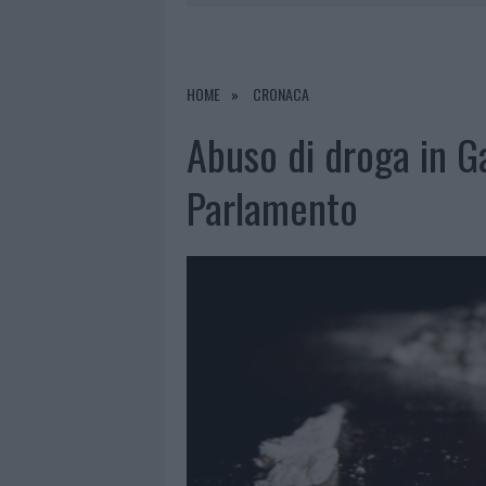
7 AGOSTO 2026
|
MONTE PINO, LA FINE DI UN LUN
7 AGOSTO 2026
|
RAID NELLE CAMPAGNE DI BERCHI
7 AGOSTO 2026
|
MONTE PINO, VIA I CANCELLI DE
HOME
CRONACA
7 AGOSTO 2026
|
OLBIA, DIVIETO DI SOSTA CONT
Abuso di droga in Gal
Parlamento