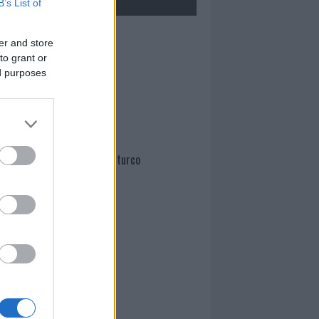
B’s List of
Mario Malu
er and store
to grant or
ed purposes
Paolo Pinna
Martina Agostina Diturco
I nostri cari
I nostri cari