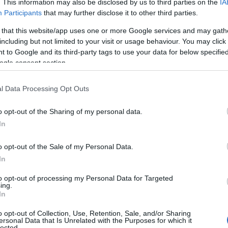
. This information may also be disclosed by us to third parties on the
IA
o degli organici delle forze dell’ordine,
Participants
that may further disclose it to other third parties.
 e informazione rivolte ai giovani e alle loro
 that this website/app uses one or more Google services and may gath
including but not limited to your visit or usage behaviour. You may click 
 to Google and its third-party tags to use your data for below specifi
sottolinea ancora il leghista
– conferma che
ogle consent section.
 collegati al consumo di sostanze. Ciò che
l’iceberg. Il consumo abituale altera
l Data Processing Opt Outs
 e può generare comportamenti pericolosi per
ione sul sistema punitivo
attualmente in
o opt-out of the Sharing of my personal data.
 stupefacenti, affinché sia effettivamente
In
o rispetto al grave fenomeno. Sarò categorico:
o opt-out of the Sale of my Personal Data.
assicurati alla giustizia senza più tollerare
In
. Lo
Stato
deve far sentire la sua presenza in
ovani e proteggere le comunità è un dovere che
to opt-out of processing my Personal Data for Targeted
ing.
 più rimandare. Serve una risposta chiara,
In
mento di tutte le istituzioni di ogni grado”.
o opt-out of Collection, Use, Retention, Sale, and/or Sharing
ersonal Data that Is Unrelated with the Purposes for which it
lected.