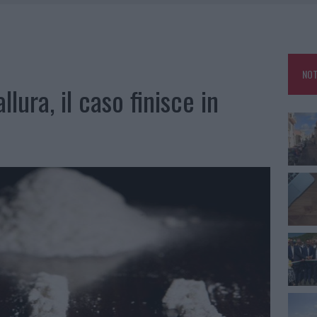
GO DOLORE: STORIA E RINASCITA DELLA STRADA CHE SEGNÒ LA GALLURA
DDA, RISCHIO PER LA RETE ELETTRICA
L CANTIERE: LA GALLURA RITROVA LA STRADA
NOT
RO SPACCIO E DEGRADO: ESPLODE LA PROTESTA
lura, il caso finisce in