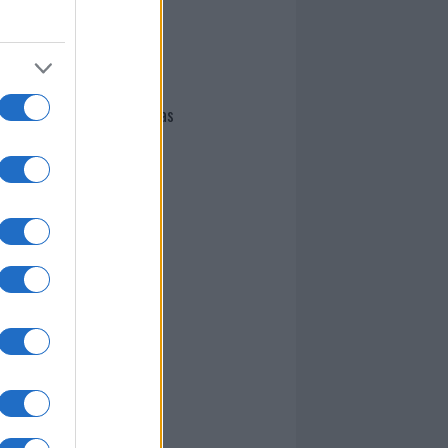
I nostri cari
Giovannimaria Cabras