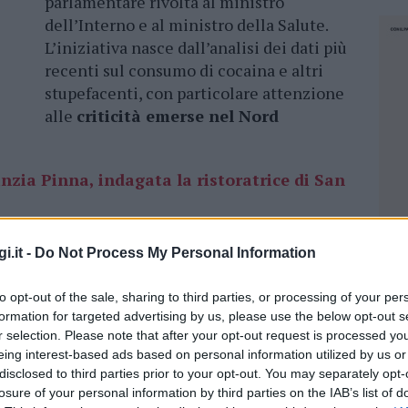
parlamentare rivolta al ministro
dell’Interno e al ministro della Salute.
L’iniziativa nasce dall’analisi dei dati più
recenti sul consumo di cocaina e altri
stupefacenti, con particolare attenzione
alle
criticità emerse nel Nord
nzia Pinna, indagata la ristoratrice di San
residenza del Consiglio dei Ministri
, relativi
i.it -
Do Not Process My Personal Information
one particolarmente preoccupante in alcune
llura che emerge come uno dei territori più
to opt-out of the sale, sharing to third parties, or processing of your per
formation for targeted advertising by us, please use the below opt-out s
 Giagoni
-. Non possiamo più permetterci di
r selection. Please note that after your opt-out request is processed y
 dopo anno, si fa sempre più grave”.
eing interest-based ads based on personal information utilized by us or
disclosed to third parties prior to your opt-out. You may separately opt-
esta al Governo
è duplice: da un lato
losure of your personal information by third parties on the IAB’s list of
NEC
io, tra cui l’implementazione di unità cinofile,