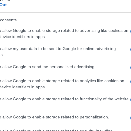
Out
azionali?
consents
o allow Google to enable storage related to advertising like cookies on
 mese
cliccando
qui
evice identifiers in apps.
o allow my user data to be sent to Google for online advertising
s.
do nella sezione
Login
dal menù del sito o
to allow Google to send me personalized advertising.
o allow Google to enable storage related to analytics like cookies on
evice identifiers in apps.
a
Notizie Gallura
o allow Google to enable storage related to functionality of the website
eale?
gram di GalluraOggi.it
o allow Google to enable storage related to personalization.
o allow Google to enable storage related to security, including