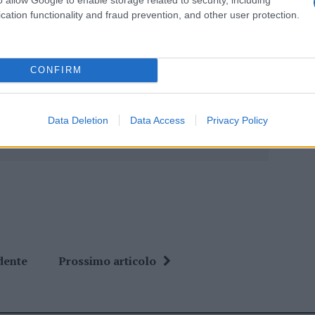
cation functionality and fraud prevention, and other user protection.
lazioni, i tuoi video e le tue foto
ro +39 345 356 7512
CONFIRM
Data Deletion
Data Access
Privacy Policy
ime news da
Google News
dente
Prossimo articolo