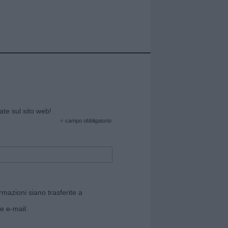
cate sul sito web!
*
campo obbligatorio
rmazioni siano trasferite a
e e-mail.