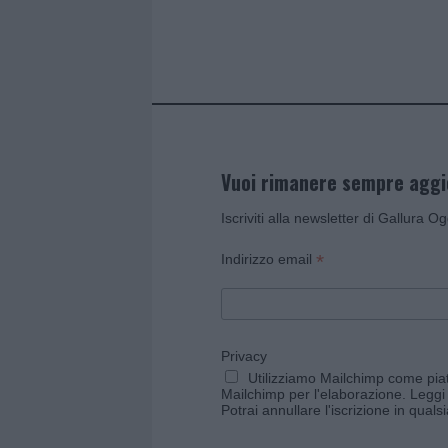
o
p
k
p
Vuoi rimanere sempre agg
Iscriviti alla newsletter di Gallura O
*
Indirizzo email
Privacy
Utilizziamo Mailchimp come piatt
Mailchimp per l'elaborazione.
Leggi 
Potrai annullare l'iscrizione in qual