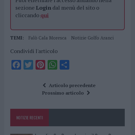
Puoi effettuare l'accesso andando nella
sezione
Login
dal menù del sito o
cliccando
qui
TEMI:
Falò Cala Moresca
Notizie Golfo Aranci
Condividi l'articolo
F
T
Pi
W
S
a
w
n
h
h
ce
it
te
at
a
Articolo precedente
b
te
re
s
re
Prossimo articolo
o
r
st
A
o
p
NOTIZIE RECENTI
k
p