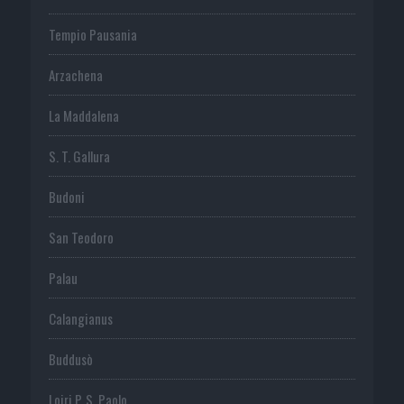
Tempio Pausania
Arzachena
La Maddalena
S. T. Gallura
Budoni
San Teodoro
Palau
Calangianus
Buddusò
Loiri P. S. Paolo