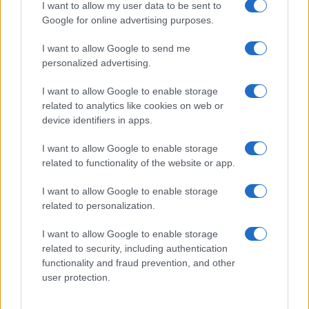
I want to allow my user data to be sent to
Giovannimaria Cabras
Google for online advertising purposes.
I want to allow Google to send me
personalized advertising.
I want to allow Google to enable storage
related to analytics like cookies on web or
device identifiers in apps.
Invia un Comunicato Stampa
|
Pubblicità
|
Segnala
I want to allow Google to enable storage
related to functionality of the website or app.
I want to allow Google to enable storage
related to personalization.
Vuoi rimanere sempre aggiornato?
I want to allow Google to enable storage
related to security, including authentication
Iscriviti alla newsletter di Gallura Oggi e ricevi le nostre
email periodiche contenenti le ultime notizie pubblicate
functionality and fraud prevention, and other
sul sito web!
user protection.
*
campo obbligatorio
*
Indirizzo email