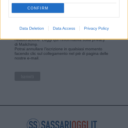
CONFIRM
Privacy
Utilizziamo Mailchimp come piattaforma di
Data Deletion
Data Access
Privacy Policy
marketing. Iscrivendoti alla newsletter accetti che le
tue informazioni siano trasferite a Mailchimp per
l'elaborazione.
Leggi qui l'informativa sulla privacy
di Mailchimp
.
Potrai annullare l'iscrizione in qualsiasi momento
facendo clic sul collegamento nel piè di pagina delle
nostre e-mail.