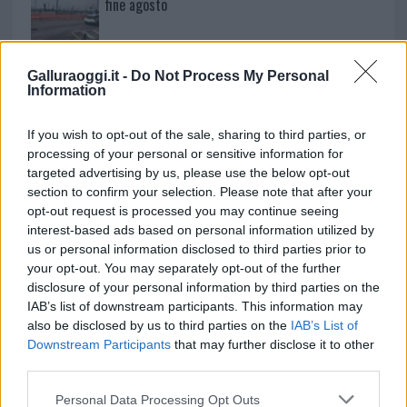
fine agosto
Aggius conquista la classifica delle mete più
Galluraoggi.it -
Do Not Process My Personal
amate dell’estate 2026
Information
If you wish to opt-out of the sale, sharing to third parties, or
processing of your personal or sensitive information for
targeted advertising by us, please use the below opt-out
section to confirm your selection. Please note that after your
opt-out request is processed you may continue seeing
interest-based ads based on personal information utilized by
us or personal information disclosed to third parties prior to
your opt-out. You may separately opt-out of the further
disclosure of your personal information by third parties on the
IAB’s list of downstream participants. This information may
NECROLOGIE
also be disclosed by us to third parties on the
IAB’s List of
Downstream Participants
that may further disclose it to other
third parties.
Mario Malu
Please note that this website/app uses one or more Google
Personal Data Processing Opt Outs