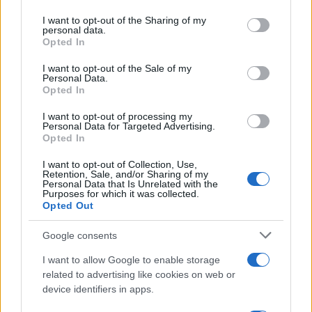
services and may gather and store information including but
not limited to your visit or usage behaviour. You may click to
I want to opt-out of the Sharing of my
Paolo Pinna
personal data.
grant or deny consent to Google and its third-party tags to
Opted In
use your data for below specified purposes in below Google
consent section.
I want to opt-out of the Sale of my
Personal Data.
Martina Agostina Diturco
Opted In
I want to opt-out of processing my
Personal Data for Targeted Advertising.
Opted In
I nostri cari
I want to opt-out of Collection, Use,
Retention, Sale, and/or Sharing of my
Personal Data that Is Unrelated with the
Purposes for which it was collected.
I nostri cari
Opted Out
Google consents
I want to allow Google to enable storage
I nostri cari
related to advertising like cookies on web or
device identifiers in apps.