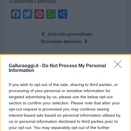
Condividi l'articolo
F
T
Pi
W
S
a
w
n
h
h
ce
it
te
at
a
Articolo precedente
b
te
re
s
re
Prossimo articolo
o
r
st
A
o
p
NOTIZIE RECENTI
Galluraoggi.it -
Do Not Process My Personal
k
p
Information
Incendi, a San Pasquale arriva il Campo Base:
If you wish to opt-out of the sale, sharing to third parties, or
l’inaugurazione
processing of your personal or sensitive information for
targeted advertising by us, please use the below opt-out
section to confirm your selection. Please note that after your
Andrea Mura conquista Palau: grande
opt-out request is processed you may continue seeing
partecipazione per il suo racconto
interest-based ads based on personal information utilized by
us or personal information disclosed to third parties prior to
your opt-out. You may separately opt-out of the further