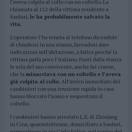
l’aveva colpita al collo con un coltello. La
chiamata al 112 della vittima residente a
Sanluri,
le ha probabilmente salvato la
vita.
L’operatore l’ha tenuta al telefono dicendole
di chiudersi in una stanza, facendosi dare
indicazioni sull’abitazione, a fatica perché la
vittima parla poco l’italiano. Fuori dalla stanza
le urla del suo convivente, anche lui cinese,
che la
minacciava con un coltello e l’aveva
già colpita al collo.
All’arrivo immediato dei
carabinieri con una irruzione rapida in casa
hanno bloccato l’uomo e sequestrato il
coltello.
I carabinieri hanno arrestato L.X. di Zhiejang
in Cina, quarantottenne, domiciliato a Sanluri,
parrucchiere in via Carlo Felice, nel centro del