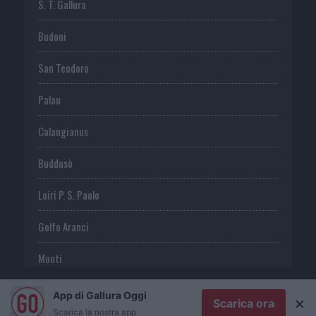
S. T. Gallura
Budoni
San Teodoro
Palau
Calangianus
Buddusò
Loiri P. S. Paolo
Golfo Aranci
Monti
Telti
App di Gallura Oggi
×
Scarica ora
Scarica la nostra app