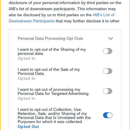
Calangianus, allarme sul centro accoglienza
disclosure of your personal information by third parties on the
minori, Albieri: “Episodi gravissimi”
IAB’s list of downstream participants. This information may
also be disclosed by us to third parties on the
IAB’s List of
Downstream Participants
that may further disclose it to other
Gallura, finti clienti svuotano le suite: furto da
third parties.
50mila nel resort
Please note that this website/app uses one or more Google
Personal Data Processing Opt Outs
services and may gather and store information including but
not limited to your visit or usage behaviour. You may click to
I want to opt-out of the Sharing of my
Meteo Olbia 7 agosto, sole e caldo tornano
personal data.
grant or deny consent to Google and its third-party tags to
protagonisti
Opted In
use your data for below specified purposes in below Google
consent section.
I want to opt-out of the Sale of my
Personal Data.
Test tunnel Olbia: rampe chiuse ancora fino a
Opted In
fine agosto
I want to opt-out of processing my
Personal Data for Targeted Advertising.
Opted In
Aggius conquista la classifica delle mete più
amate dell’estate 2026
I want to opt-out of Collection, Use,
Retention, Sale, and/or Sharing of my
Personal Data that Is Unrelated with the
Purposes for which it was collected.
Opted Out