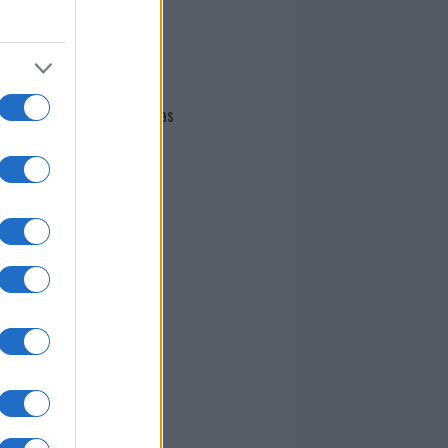
I nostri cari
Giovannimaria Cabras