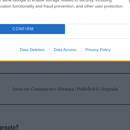
cation functionality and fraud prevention, and other user protection.
CONFIRM
Data Deletion
Data Access
Privacy Policy
dente
Prossimo articolo
Invia un Comunicato Stampa
|
Pubblicità
|
Segnala
iornato?