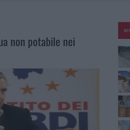
HE IL CENTRO ACCOGLIENZA MINORI CHIUDE
RO SPACCIO E DEGRADO: ESPLODE LA PROTESTA
SCEGLIERE LA SOLUZIONE IDEALE PER LA CASA E L’UFFICIO
NOT
KEND A OLBIA E IN GALLURA
a non potabile nei