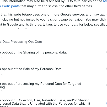
 utilizzare acqua di rete non conforme per usi
. This information may also be disclosed by us to third parties on the
IA
Participants
that may further disclose it to other third parties.
are è pressoché impossibile. Molte persone
 alle fontane o non possono permettersi l’acqua
 that this website/app uses one or more Google services and may gath
including but not limited to your visit or usage behaviour. You may click 
 to Google and its third-party tags to use your data for below specifi
ogle consent section.
sessore Maninchedda dello scorso
19 luglio
i di A
bbanoa, di Enas
e del suo assessorato si
ggi però, ribadisce Sanna, l’
amministrazione
l Data Processing Opt Outs
risolvere il problema
.
o opt-out of the Sharing of my personal data.
In
o opt-out of the Sale of my Personal Data.
azionali?
In
to opt-out of processing my Personal Data for Targeted
 mese
cliccando
qui
ing.
In
o opt-out of Collection, Use, Retention, Sale, and/or Sharing
ersonal Data that Is Unrelated with the Purposes for which it
lected.