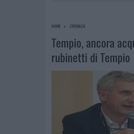
7 AGOSTO 2026
|
CALANGIANUS, DOPO LE POLEMIC
7 AGOSTO 2026
|
OLBIA, DIVIETO DI SOSTA CONT
7 AGOSTO 2026
|
PAUSA CAFFÈ IMPECCABILE: COME 
HOME
CRONACA
7 AGOSTO 2026
|
LE PREVISIONI METEO PER IL WEE
Tempio, ancora acqu
rubinetti di Tempio