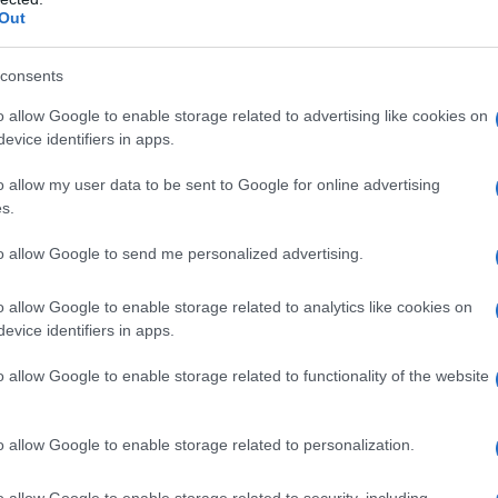
Out
do nella sezione
Login
dal menù del sito o
consents
o allow Google to enable storage related to advertising like cookies on
anna
Tempio
evice identifiers in apps.
o allow my user data to be sent to Google for online advertising
eale?
s.
gram di GalluraOggi.it
to allow Google to send me personalized advertising.
o allow Google to enable storage related to analytics like cookies on
lazioni, i tuoi video e le tue foto
evice identifiers in apps.
ro +39 345 356 7512
o allow Google to enable storage related to functionality of the website
o allow Google to enable storage related to personalization.
ime news da
Google News
o allow Google to enable storage related to security, including