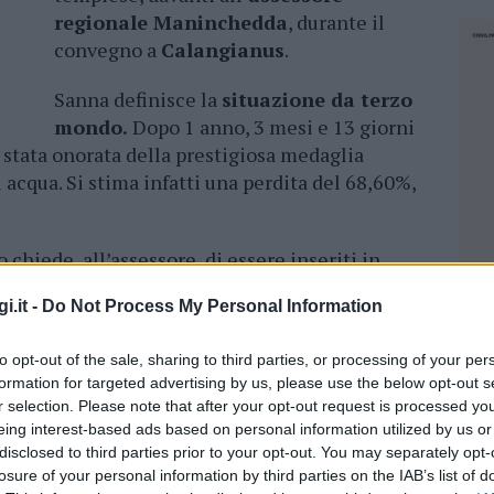
regionale Maninchedda
, durante il
convegno a
Calangianus
.
Sanna definisce la
situazione da terzo
mondo.
Dopo 1 anno, 3 mesi e 13 giorni
stata onorata della prestigiosa medaglia
 acqua. Si stima infatti una perdita del 68,60%,
 chiede, all’assessore, di essere inseriti in
entro pochissimo tempo a far parte di un
i.it -
Do Not Process My Personal Information
e. E’ una
situazione intollerabile,
quella che
a afferma che la situazione è preoccupante già
to opt-out of the sale, sharing to third parties, or processing of your per
 potabile a causa della presenza di alluminio,
formation for targeted advertising by us, please use the below opt-out s
ete di distribuzione interna.
r selection. Please note that after your opt-out request is processed y
eing interest-based ads based on personal information utilized by us or
ituiti 1.515 metri di tub
i, fra il 2017 e il 2019
disclosed to third parties prior to your opt-out. You may separately opt-
osto è di 400 mila eur
o. sono soprattutto i più
losure of your personal information by third parties on the IAB’s list of
NEC