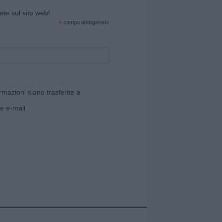
cate sul sito web!
*
campo obbligatorio
rmazioni siano trasferite a
e e-mail.