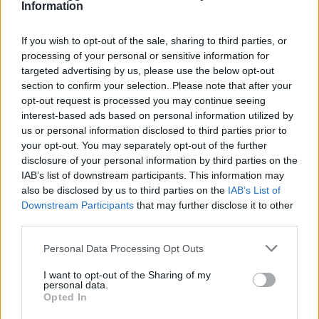
Information
If you wish to opt-out of the sale, sharing to third parties, or
processing of your personal or sensitive information for
targeted advertising by us, please use the below opt-out
section to confirm your selection. Please note that after your
opt-out request is processed you may continue seeing
NECROLOGIE
interest-based ads based on personal information utilized by
us or personal information disclosed to third parties prior to
your opt-out. You may separately opt-out of the further
Mario Malu
disclosure of your personal information by third parties on the
IAB’s list of downstream participants. This information may
also be disclosed by us to third parties on the
IAB’s List of
Downstream Participants
that may further disclose it to other
Paolo Pinna
third parties.
Please note that this website/app uses one or more Google
Personal Data Processing Opt Outs
services and may gather and store information including but
not limited to your visit or usage behaviour. You may click to
I want to opt-out of the Sharing of my
Martina Agostina Diturco
personal data.
grant or deny consent to Google and its third-party tags to
Opted In
use your data for below specified purposes in below Google