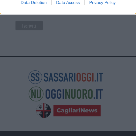
facendo clic sul collegamento nel piè di pagina delle
Data Deletion
Data Access
Privacy Policy
nostre e-mail.