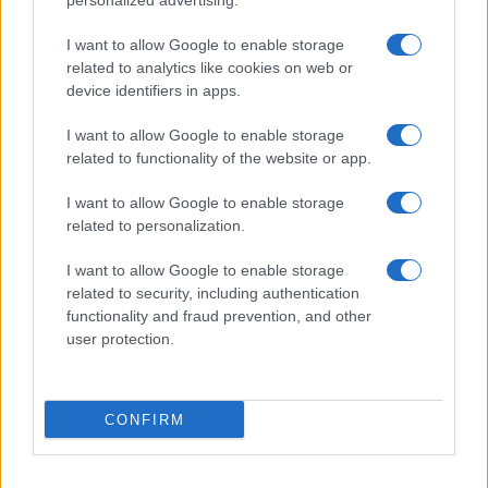
personalized advertising.
Invia un Comunicato Stampa
|
Pubblicità
|
Segnala
I want to allow Google to enable storage
related to analytics like cookies on web or
device identifiers in apps.
I want to allow Google to enable storage
Vuoi rimanere sempre aggiornato?
related to functionality of the website or app.
Iscriviti alla newsletter di Gallura Oggi e ricevi le nostre
I want to allow Google to enable storage
email periodiche contenenti le ultime notizie pubblicate
related to personalization.
sul sito web!
*
campo obbligatorio
I want to allow Google to enable storage
*
Indirizzo email
related to security, including authentication
functionality and fraud prevention, and other
user protection.
Privacy
Utilizziamo Mailchimp come piattaforma di
marketing. Iscrivendoti alla newsletter accetti che le
CONFIRM
tue informazioni siano trasferite a Mailchimp per
l'elaborazione.
Leggi qui l'informativa sulla privacy
di Mailchimp
.
Potrai annullare l'iscrizione in qualsiasi momento