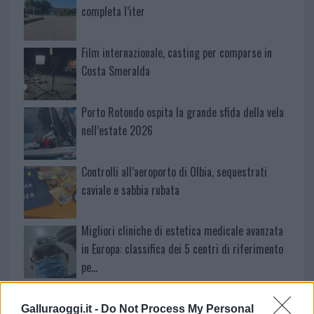
completa l’iter
Film internazionale, casting per comparse in
Costa Smeralda
Porto Rotondo ospita la grande sfida della vela
nell’estate 2026
Controlli all’aeroporto di Olbia, sequestrati
caviale e sabbia rubata
Migliori cliniche di estetica medicale avanzata
in Europa: classifica dei 5 centri di riferimento
pe…
Galluraoggi.it -
Do Not Process My Personal