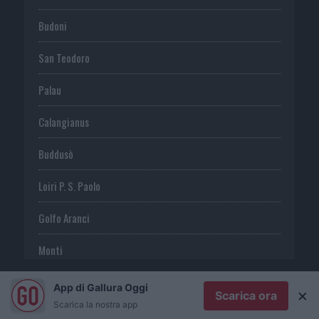
Budoni
San Teodoro
Palau
Calangianus
Buddusò
Loiri P. S. Paolo
Golfo Aranci
Monti
Telti
App di Gallura Oggi
×
Scarica ora
Scarica la nostra app
S. Antonio di G.