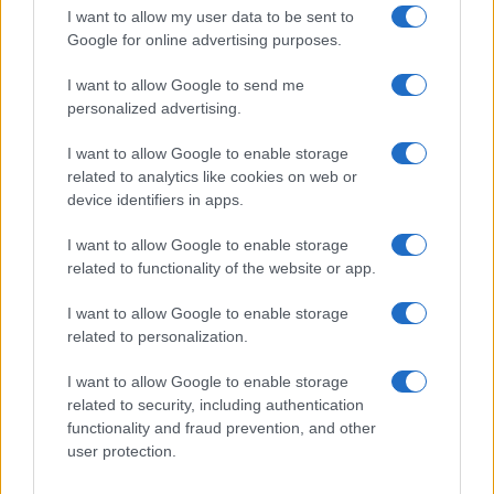
I want to allow my user data to be sent to
Giovannimaria Cabras
Google for online advertising purposes.
I want to allow Google to send me
personalized advertising.
I want to allow Google to enable storage
related to analytics like cookies on web or
device identifiers in apps.
Invia un Comunicato Stampa
|
Pubblicità
|
Segnala
I want to allow Google to enable storage
related to functionality of the website or app.
I want to allow Google to enable storage
related to personalization.
Vuoi rimanere sempre aggiornato?
I want to allow Google to enable storage
related to security, including authentication
Iscriviti alla newsletter di Gallura Oggi e ricevi le nostre
functionality and fraud prevention, and other
email periodiche contenenti le ultime notizie pubblicate
user protection.
sul sito web!
*
campo obbligatorio