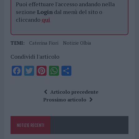
Puoi effettuare l'accesso andando nella
sezione
Login
dal menù del sito o
cliccando
qui
TEMI:
Caterina Fiori
Notizie Olbia
Condividi l'articolo
F
T
Pi
W
S
a
w
n
h
h
ce
it
te
at
a
Articolo precedente
b
te
re
s
re
Prossimo articolo
o
r
st
A
o
p
NOTIZIE RECENTI
k
p