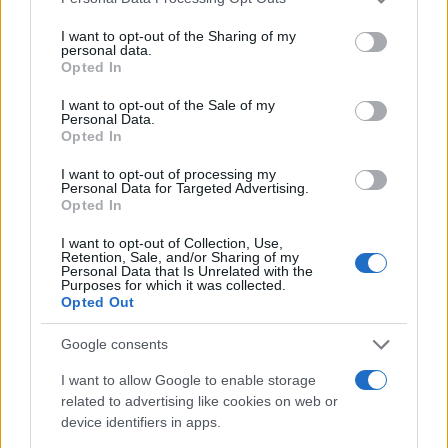
services and may gather and store information including but
not limited to your visit or usage behaviour. You may click to
I want to opt-out of the Sharing of my
personal data.
Paolo Pinna
grant or deny consent to Google and its third-party tags to
Opted In
use your data for below specified purposes in below Google
consent section.
I want to opt-out of the Sale of my
Personal Data.
Opted In
Martina Agostina Diturco
I want to opt-out of processing my
Personal Data for Targeted Advertising.
Opted In
I nostri cari
I want to opt-out of Collection, Use,
Retention, Sale, and/or Sharing of my
Personal Data that Is Unrelated with the
Purposes for which it was collected.
Opted Out
I nostri cari
Google consents
I want to allow Google to enable storage
I nostri cari
related to advertising like cookies on web or
device identifiers in apps.