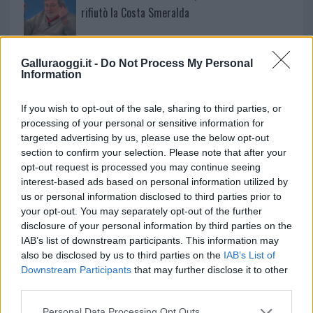
rifiutò la Costa Smeralda
Nuovo sportello rifiuti a Palau, una svolta per gli
Galluraoggi.it -
Do Not Process My Personal
utenti
Information
If you wish to opt-out of the sale, sharing to third parties, or
processing of your personal or sensitive information for
targeted advertising by us, please use the below opt-out
section to confirm your selection. Please note that after your
opt-out request is processed you may continue seeing
interest-based ads based on personal information utilized by
us or personal information disclosed to third parties prior to
your opt-out. You may separately opt-out of the further
disclosure of your personal information by third parties on the
IAB’s list of downstream participants. This information may
NECROLOGIE
also be disclosed by us to third parties on the
IAB’s List of
Downstream Participants
that may further disclose it to other
third parties.
Mario Malu
Please note that this website/app uses one or more Google
Personal Data Processing Opt Outs