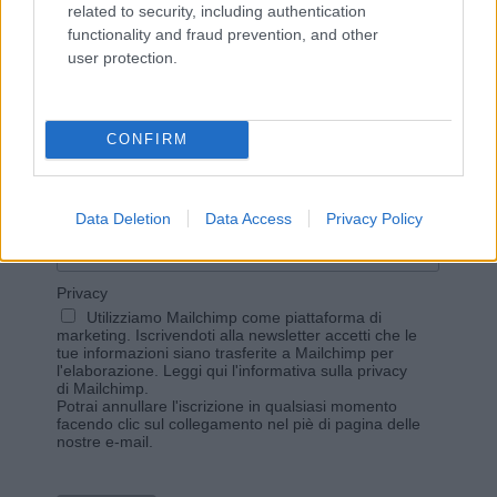
related to security, including authentication
functionality and fraud prevention, and other
user protection.
Vuoi rimanere sempre aggiornato?
Iscriviti alla newsletter di Gallura Oggi e ricevi le nostre
CONFIRM
email periodiche contenenti le ultime notizie pubblicate
sul sito web!
*
campo obbligatorio
*
Indirizzo email
Data Deletion
Data Access
Privacy Policy
Privacy
Utilizziamo Mailchimp come piattaforma di
marketing. Iscrivendoti alla newsletter accetti che le
tue informazioni siano trasferite a Mailchimp per
l'elaborazione.
Leggi qui l'informativa sulla privacy
di Mailchimp
.
Potrai annullare l'iscrizione in qualsiasi momento
facendo clic sul collegamento nel piè di pagina delle
nostre e-mail.