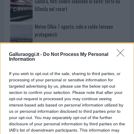
Gallura, finti clienti svuotano le suite: furto da
50mila nel resort
Meteo Olbia 7 agosto, sole e caldo tornano
protagonisti
Test tunnel Olbia: rampe chiuse ancora fino a
Galluraoggi.it -
Do Not Process My Personal
fine agosto
Information
If you wish to opt-out of the sale, sharing to third parties, or
Aggius conquista la classifica delle mete più
processing of your personal or sensitive information for
amate dell’estate 2026
targeted advertising by us, please use the below opt-out
section to confirm your selection. Please note that after your
opt-out request is processed you may continue seeing
interest-based ads based on personal information utilized by
us or personal information disclosed to third parties prior to
your opt-out. You may separately opt-out of the further
disclosure of your personal information by third parties on the
IAB’s list of downstream participants. This information may