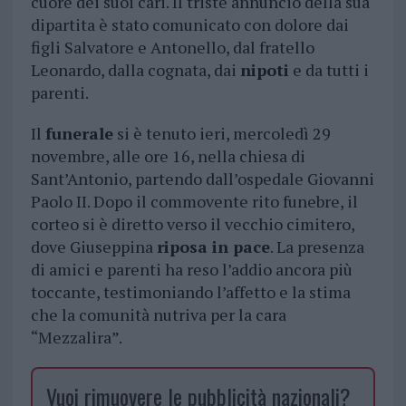
cuore dei suoi cari. Il triste annuncio della sua
dipartita è stato comunicato con dolore dai
figli Salvatore e Antonello, dal fratello
Leonardo, dalla cognata, dai
nipoti
e da tutti i
parenti.
Il
funerale
si è tenuto ieri, mercoledì 29
novembre, alle ore 16, nella chiesa di
Sant’Antonio, partendo dall’ospedale Giovanni
Paolo II. Dopo il commovente rito funebre, il
corteo si è diretto verso il vecchio cimitero,
dove Giuseppina
riposa in pace
. La presenza
di amici e parenti ha reso l’addio ancora più
toccante, testimoniando l’affetto e la stima
che la comunità nutriva per la cara
“Mezzalira”.
Vuoi rimuovere le pubblicità nazionali?