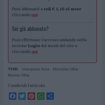
Puoi abbonarti a
soli € 1,10 al mese
cliccando
qui
Sei già abbonato?
Puoi effettuare l'accesso andando nella
sezione
Login
dal menù del sito o
cliccando
qui
TEMI:
Giuseppina Serra
Mezzalira Olbia
Notizie Olbia
Condividi l'articolo
F
T
Pi
W
S
a
w
n
h
h