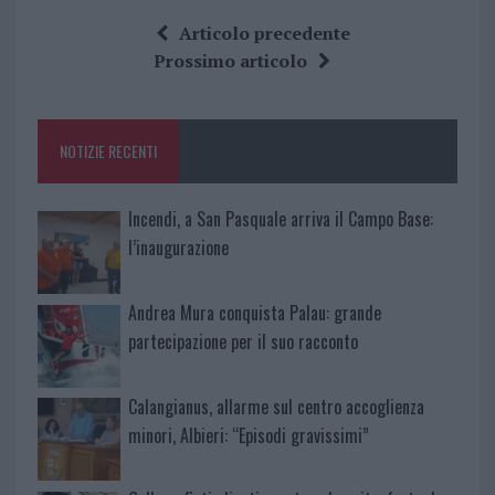
ce
it
te
at
a
Articolo precedente
b
te
re
s
re
Prossimo articolo
o
r
st
A
o
p
NOTIZIE RECENTI
k
p
Incendi, a San Pasquale arriva il Campo Base:
l’inaugurazione
Andrea Mura conquista Palau: grande
partecipazione per il suo racconto
Calangianus, allarme sul centro accoglienza
minori, Albieri: “Episodi gravissimi”