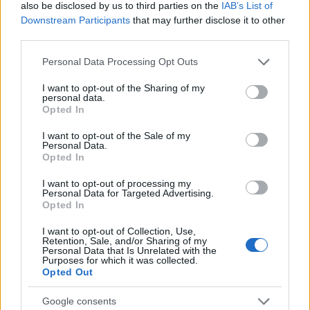
also be disclosed by us to third parties on the
IAB’s List of
Downstream Participants
that may further disclose it to other
third parties.
Please note that this website/app uses one or more Google
Personal Data Processing Opt Outs
NECROLOGIE
services and may gather and store information including but
not limited to your visit or usage behaviour. You may click to
I want to opt-out of the Sharing of my
personal data.
grant or deny consent to Google and its third-party tags to
Mario Malu
Opted In
use your data for below specified purposes in below Google
consent section.
I want to opt-out of the Sale of my
Personal Data.
Opted In
Paolo Pinna
I want to opt-out of processing my
Personal Data for Targeted Advertising.
Opted In
Martina Agostina Diturco
I want to opt-out of Collection, Use,
Retention, Sale, and/or Sharing of my
Personal Data that Is Unrelated with the
Purposes for which it was collected.
Opted Out
I nostri cari
Google consents