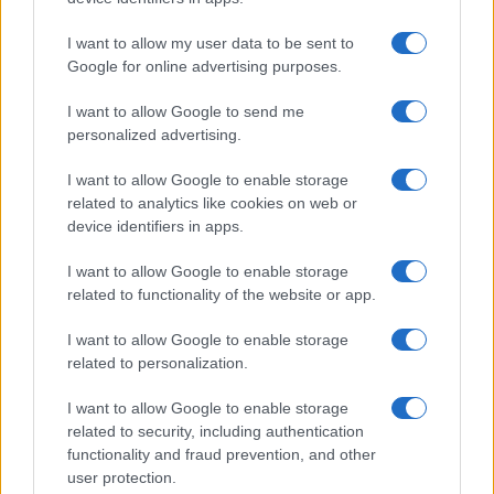
I want to allow my user data to be sent to
Google for online advertising purposes.
Giovannimaria Cabras
I want to allow Google to send me
personalized advertising.
I want to allow Google to enable storage
related to analytics like cookies on web or
device identifiers in apps.
I want to allow Google to enable storage
Invia un Comunicato Stampa
|
Pubblicità
|
Segnala
related to functionality of the website or app.
I want to allow Google to enable storage
related to personalization.
I want to allow Google to enable storage
Vuoi rimanere sempre aggiornato?
related to security, including authentication
functionality and fraud prevention, and other
Iscriviti alla newsletter di Gallura Oggi e ricevi le nostre
user protection.
email periodiche contenenti le ultime notizie pubblicate