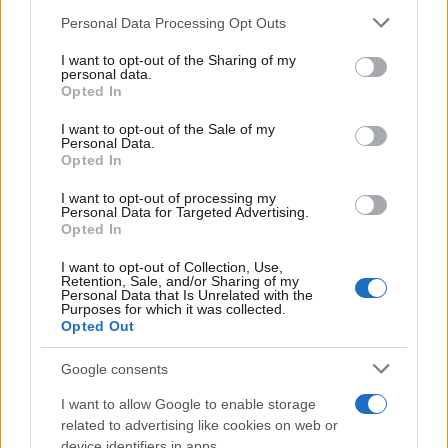
Mario Malu
Please note that this website/app uses one or more Google
Personal Data Processing Opt Outs
services and may gather and store information including but
not limited to your visit or usage behaviour. You may click to
I want to opt-out of the Sharing of my
personal data.
grant or deny consent to Google and its third-party tags to
Opted In
Paolo Pinna
use your data for below specified purposes in below Google
consent section.
I want to opt-out of the Sale of my
Personal Data.
Opted In
Martina Agostina Diturco
I want to opt-out of processing my
Personal Data for Targeted Advertising.
Opted In
I want to opt-out of Collection, Use,
I nostri cari
Retention, Sale, and/or Sharing of my
Personal Data that Is Unrelated with the
Purposes for which it was collected.
Opted Out
I nostri cari
Google consents
I want to allow Google to enable storage
related to advertising like cookies on web or
I nostri cari
device identifiers in apps.