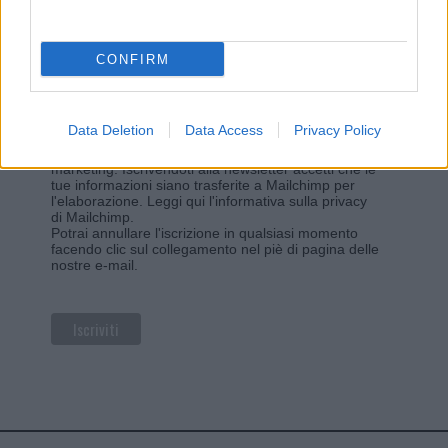
sul sito web!
*
campo obbligatorio
*
Indirizzo email
CONFIRM
Data Deletion
Data Access
Privacy Policy
Privacy
Utilizziamo Mailchimp come piattaforma di
marketing. Iscrivendoti alla newsletter accetti che le
tue informazioni siano trasferite a Mailchimp per
l'elaborazione.
Leggi qui l'informativa sulla privacy
di Mailchimp
.
Potrai annullare l'iscrizione in qualsiasi momento
facendo clic sul collegamento nel piè di pagina delle
nostre e-mail.