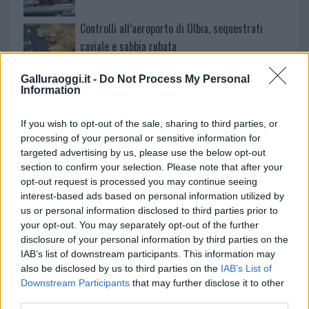
Controlli all’aeroporto di Olbia, sequestrati
caviale e sabbia rubata
Galluraoggi.it -
Do Not Process My Personal
Migliori cliniche di estetica medicale avanzata
Information
in Europa: classifica dei 5 centri di riferimento
pe…
If you wish to opt-out of the sale, sharing to third parties, or
processing of your personal or sensitive information for
targeted advertising by us, please use the below opt-out
section to confirm your selection. Please note that after your
opt-out request is processed you may continue seeing
interest-based ads based on personal information utilized by
us or personal information disclosed to third parties prior to
your opt-out. You may separately opt-out of the further
disclosure of your personal information by third parties on the
IAB’s list of downstream participants. This information may
also be disclosed by us to third parties on the
IAB’s List of
NECROLOGIE
Downstream Participants
that may further disclose it to other
third parties.