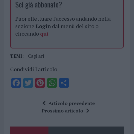
Sei già abbonato?
Puoi effettuare l'accesso andando nella
sezione
Login
dal menù del sito o
cliccando
qui
TEMI:
Cagliari
Condividi l'articolo
F
T
Pi
W
S
a
w
n
h
h
ce
it
te
at
a
Articolo precedente
b
te
re
s
re
Prossimo articolo
o
r
st
A
o
p