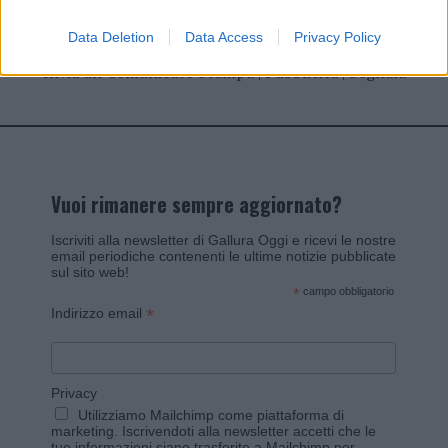
Data Deletion
Data Access
Privacy Policy
Invia un Comunicato Stampa
|
Pubblicità
|
Segnala
Vuoi rimanere sempre aggiornato?
Iscriviti alla newsletter di Gallura Oggi e ricevi le nostre
email periodiche contenenti le ultime notizie pubblicate
sul sito web!
*
campo obbligatorio
*
Indirizzo email
Privacy
Utilizziamo Mailchimp come piattaforma di
marketing. Iscrivendoti alla newsletter accetti che le
tue informazioni siano trasferite a Mailchimp per