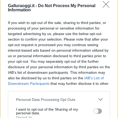
Galluraoggi.it -
Do Not Process My Personal
Information
Calangianus, allarme sul centro accoglienza
minori, Albieri: “Episodi gravissimi”
If you wish to opt-out of the sale, sharing to third parties, or
processing of your personal or sensitive information for
targeted advertising by us, please use the below opt-out
Gallura, finti clienti svuotano le suite: furto da
section to confirm your selection. Please note that after your
50mila nel resort
opt-out request is processed you may continue seeing
interest-based ads based on personal information utilized by
us or personal information disclosed to third parties prior to
Meteo Olbia 7 agosto, sole e caldo tornano
your opt-out. You may separately opt-out of the further
protagonisti
disclosure of your personal information by third parties on the
IAB’s list of downstream participants. This information may
also be disclosed by us to third parties on the
IAB’s List of
Test tunnel Olbia: rampe chiuse ancora fino a
Downstream Participants
that may further disclose it to other
fine agosto
third parties.
Please note that this website/app uses one or more Google
Personal Data Processing Opt Outs
Aggius conquista la classifica delle mete più
services and may gather and store information including but
amate dell’estate 2026
not limited to your visit or usage behaviour. You may click to
I want to opt-out of the Sharing of my
personal data.
grant or deny consent to Google and its third-party tags to
Opted In