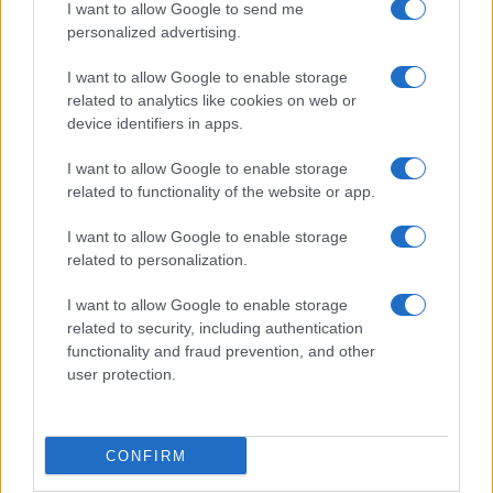
Martina Agostina Diturco
I want to allow Google to send me
personalized advertising.
I want to allow Google to enable storage
I nostri cari
related to analytics like cookies on web or
device identifiers in apps.
I want to allow Google to enable storage
I nostri cari
related to functionality of the website or app.
I want to allow Google to enable storage
related to personalization.
I nostri cari
I want to allow Google to enable storage
related to security, including authentication
functionality and fraud prevention, and other
Giovannimaria Cabras
user protection.
CONFIRM