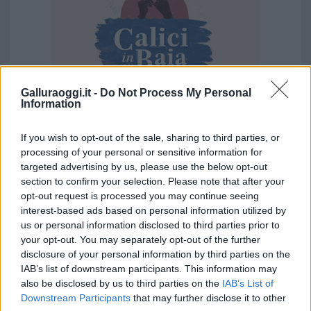
Galluraoggi.it -
Do Not Process My Personal
Information
If you wish to opt-out of the sale, sharing to third parties, or
Vuoi rimuovere le pubblicità nazionali?
processing of your personal or sensitive information for
targeted advertising by us, please use the below opt-out
Puoi abbonarti a
soli € 1,10 al mese
section to confirm your selection. Please note that after your
cliccando
qui
opt-out request is processed you may continue seeing
interest-based ads based on personal information utilized by
us or personal information disclosed to third parties prior to
Sei già abbonato?
your opt-out. You may separately opt-out of the further
disclosure of your personal information by third parties on the
Puoi effettuare l'accesso andando nella
IAB’s list of downstream participants. This information may
also be disclosed by us to third parties on the
IAB’s List of
sezione
Login
dal menù del sito o
Downstream Participants
that may further disclose it to other
cliccando
qui