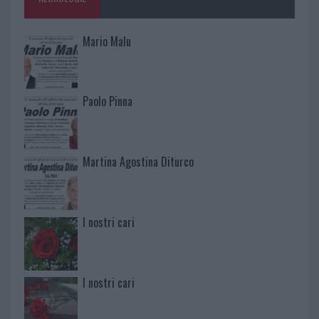
Mario Malu
Paolo Pinna
Martina Agostina Diturco
I nostri cari
I nostri cari