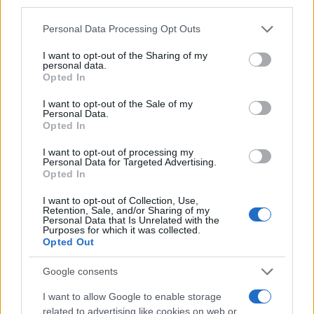
third parties.
Please note that this website/app uses one or more Google
Personal Data Processing Opt Outs
services and may gather and store information including but
TEMI:
Alberghiero Arzachena
Antonello Panella
not limited to your visit or usage behaviour. You may click to
I want to opt-out of the Sharing of my
Dirigente Alberghiero Arzachena
personal data.
grant or deny consent to Google and its third-party tags to
Opted In
Eduscopio Alberghiero
Eduscopio Arzachena
use your data for below specified purposes in below Google
consent section.
Ipsar Arzachena
Notizie Arzachena
I want to opt-out of the Sale of my
Personal Data.
Scuola Alberghiera Arzachena
Scuola Arzachena
Opted In
Turismo Arzachena
I want to opt-out of processing my
Personal Data for Targeted Advertising.
Inviaci le tue segnalazioni,
Opted In
i tuoi video e le tue foto
I want to opt-out of Collection, Use,
Su WhatsApp al numero +39
Retention, Sale, and/or Sharing of my
Personal Data that Is Unrelated with the
345 356 7512
Purposes for which it was collected.
Opted Out
Google consents
Notizie in tempo reale?
I want to allow Google to enable storage
Entra nel canale telegram di
related to advertising like cookies on web or