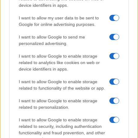
device identifiers in apps.
GalluraOggi.it
I want to allow my user data to be sent to
Google for online advertising purposes.
I want to allow Google to send me
Ricevi le nostre ultime news
personalized advertising.
I want to allow Google to enable storage
da
Google News
related to analytics like cookies on web or
device identifiers in apps.
Condividi l'articolo
I want to allow Google to enable storage
related to functionality of the website or app.
F
T
Pi
W
S
I want to allow Google to enable storage
a
w
n
h
h
related to personalization.
ce
it
te
at
a
Articolo precedente
I want to allow Google to enable storage
b
te
re
s
re
Prossimo articolo
related to security, including authentication
o
r
st
A
functionality and fraud prevention, and other