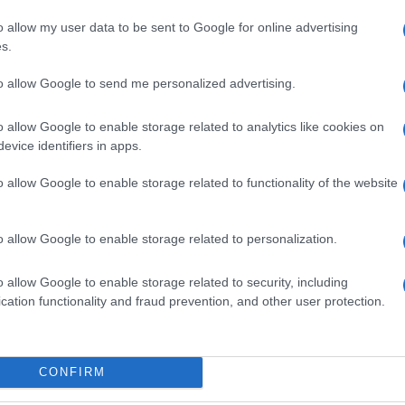
o allow my user data to be sent to Google for online advertising
s.
ime news da
Google News
to allow Google to send me personalized advertising.
o allow Google to enable storage related to analytics like cookies on
evice identifiers in apps.
o allow Google to enable storage related to functionality of the website
o allow Google to enable storage related to personalization.
dente
Prossimo articolo
o allow Google to enable storage related to security, including
cation functionality and fraud prevention, and other user protection.
Invia un Comunicato Stampa
|
Pubblicità
|
Segnala
CONFIRM