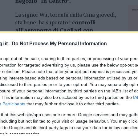
negozio “In Centro”.
La signor Wu, tornata dalla Cina giovedì,
sta bene, ha superato i
controlli
all’aeroporto di Cagliari con
risultato negativo.
Questo è quanto
i.it -
Do Not Process My Personal Information
el negozio per chiarire la situazione e
alse notizie.
to opt-out of the sale, sharing to third parties, or processing of your per
formation for targeted advertising by us, please use the below opt-out s
riori polemiche e garantire la massima
r selection. Please note that after your opt-out request is processed y
a spontanea volontà di affittare un
eing interest-based ads based on personal information utilized by us or
ni dove resterà in “quarantena”
per poi
disclosed to third parties prior to your opt-out. You may separately opt-
 fugare ogni dubbio.
losure of your personal information by third parties on the IAB’s list of
. This information may also be disclosed by us to third parties on the
IA
Participants
that may further disclose it to other third parties.
 that this website/app uses one or more Google services and may gath
including but not limited to your visit or usage behaviour. You may click 
azionali?
 to Google and its third-party tags to use your data for below specifi
ogle consent section.
NEC