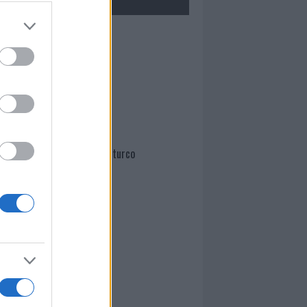
Mario Malu
Paolo Pinna
Martina Agostina Diturco
I nostri cari
I nostri cari