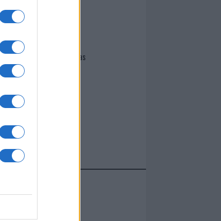
I nostri cari
Giovannimaria Cabras