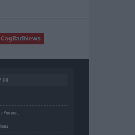
MUNI
io Pausania
chena