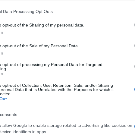
 mese
cliccando
qui
l Data Processing Opt Outs
o opt-out of the Sharing of my personal data.
In
do nella sezione
Login
dal menù del sito o
o opt-out of the Sale of my Personal Data.
In
rus
Coronavirus Arzachena
to opt-out of processing my Personal Data for Targeted
ing.
In
eale?
o opt-out of Collection, Use, Retention, Sale, and/or Sharing
gram di GalluraOggi.it
ersonal Data that Is Unrelated with the Purposes for which it
lected.
Out
consents
lazioni, i tuoi video e le tue foto
ro +39 345 356 7512
o allow Google to enable storage related to advertising like cookies on
evice identifiers in apps.