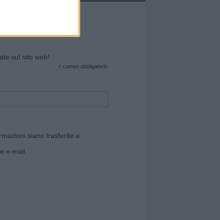
cate sul sito web!
*
campo obbligatorio
rmazioni siano trasferite a
e e-mail.