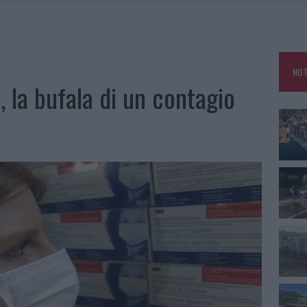
OLE, INTERVENTO DEI VIGILI DEL FUOCO A RUDALZA
IAMME A LA MADDALENA, INCENDIO A MONTI D’À RENA
KEND A OLBIA E IN GALLURA
NOT
, LA VICESINDACO: “ORGOGLIO E DISCREZIONE PER VISITA PRIVATA”
 la bufala di un contagio