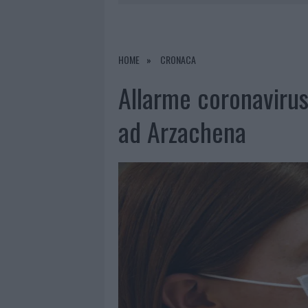
8 AGOSTO 2026
|
A FUOCO UN DEPOSITO CON BOMB
8 AGOSTO 2026
|
RISTORANTE DISTRUTTO DALLE F
7 AGOSTO 2026
|
LE PREVISIONI METEO PER IL WEE
HOME
CRONACA
8 AGOSTO 2026
|
GIORGIA MELONI A LA MADDALENA
Allarme coronavirus,
ad Arzachena