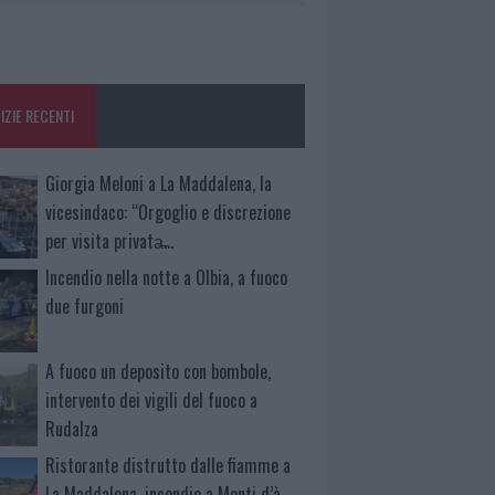
IZIE RECENTI
Giorgia Meloni a La Maddalena, la
vicesindaco: “Orgoglio e discrezione
per visita privata̶…
Incendio nella notte a Olbia, a fuoco
due furgoni
A fuoco un deposito con bombole,
intervento dei vigili del fuoco a
Rudalza
Ristorante distrutto dalle fiamme a
La Maddalena, incendio a Monti d’à