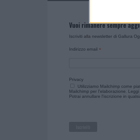
Vuoi rimanere sempre agg
Iscriviti alla newsletter di Gallura O
*
Indirizzo email
Privacy
Utilizziamo Mailchimp come piatt
Mailchimp per l'elaborazione.
Leggi 
Potrai annullare l'iscrizione in qual