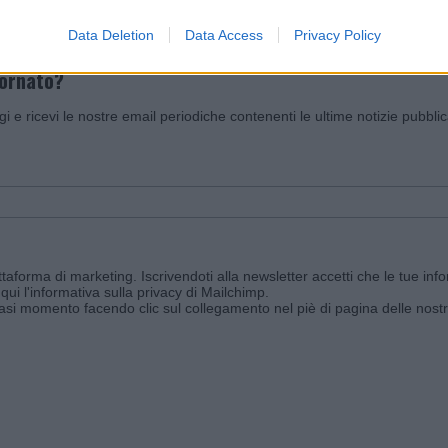
Data Deletion
Data Access
Privacy Policy
iornato?
ggi e ricevi le nostre email periodiche contenenti le ultime notizie pubbli
aforma di marketing. Iscrivendoti alla newsletter accetti che le tue info
qui l'informativa sulla privacy di Mailchimp
.
siasi momento facendo clic sul collegamento nel piè di pagina delle nostr