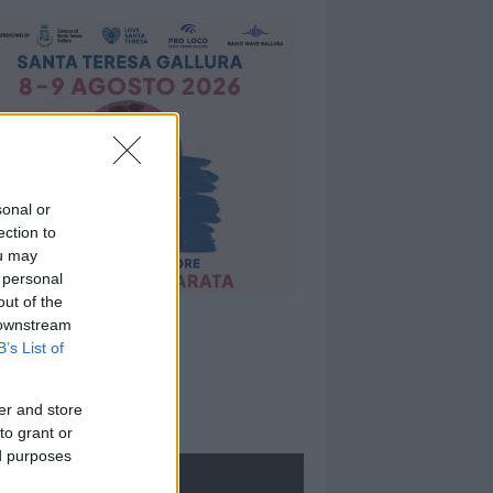
sonal or
ection to
ou may
 personal
out of the
 downstream
B’s List of
er and store
to grant or
ed purposes
ROLOGIE