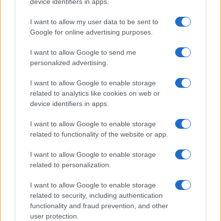
device identifiers in apps.
NOTIZIE RECENTI
k
p
I want to allow my user data to be sent to
Google for online advertising purposes.
Jovanotti, Gabry Ponte e Alfa: Olbia ombelico del
mondo per una notte
I want to allow Google to send me
personalized advertising.
Giorgia Meloni a La Maddalena, la vicesindaco:
I want to allow Google to enable storage
“Orgoglio e discrezione per visita privata̶…
related to analytics like cookies on web or
device identifiers in apps.
Incendio nella notte a Olbia, a fuoco due furgoni
I want to allow Google to enable storage
related to functionality of the website or app.
I want to allow Google to enable storage
A fuoco un deposito con bombole, intervento dei
related to personalization.
vigili del fuoco a Rudalza
I want to allow Google to enable storage
related to security, including authentication
Ristorante distrutto dalle fiamme a La
functionality and fraud prevention, and other
Maddalena, incendio a Monti d’à rena
user protection.