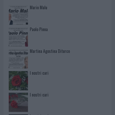
Mario Malu
Paolo Pinna
Martina Agostina Diturco
I nostri cari
I nostri cari