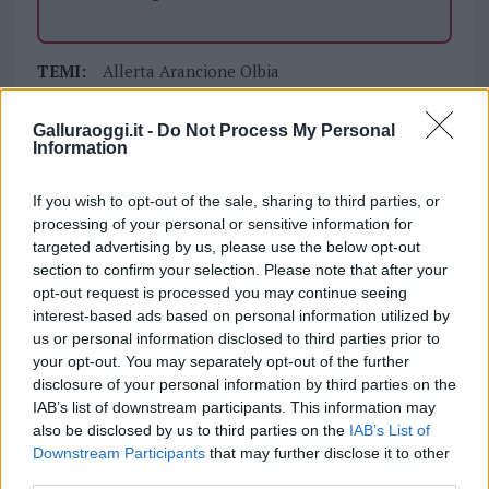
TEMI:
Allerta Arancione Olbia
ALLERTA ARANCIONE SARDEGNA
Allerta Incendi Gallura
Incendi Gallura
Galluraoggi.it -
Do Not Process My Personal
Information
Incendio Olbia
Notizie Gallura
Notizie Olbia
Notizie Sardegna
If you wish to opt-out of the sale, sharing to third parties, or
processing of your personal or sensitive information for
Inviaci le tue segnalazioni,
targeted advertising by us, please use the below opt-out
i tuoi video e le tue foto
section to confirm your selection. Please note that after your
Su WhatsApp al numero +39
opt-out request is processed you may continue seeing
345 356 7512
interest-based ads based on personal information utilized by
us or personal information disclosed to third parties prior to
your opt-out. You may separately opt-out of the further
disclosure of your personal information by third parties on the
IAB’s list of downstream participants. This information may
Notizie in tempo reale?
also be disclosed by us to third parties on the
IAB’s List of
Entra nel canale telegram di
Downstream Participants
that may further disclose it to other
third parties.
GalluraOggi.it