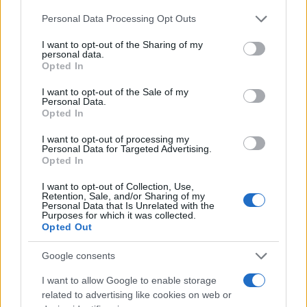
Please note that this website/app uses one or more Google
Personal Data Processing Opt Outs
services and may gather and store information including but
not limited to your visit or usage behaviour. You may click to
I want to opt-out of the Sharing of my
personal data.
grant or deny consent to Google and its third-party tags to
Opted In
Ricevi le nostre ultime news
use your data for below specified purposes in below Google
consent section.
I want to opt-out of the Sale of my
Personal Data.
da
Google News
Opted In
I want to opt-out of processing my
Personal Data for Targeted Advertising.
Opted In
Condividi l'articolo
I want to opt-out of Collection, Use,
F
T
Pi
W
S
Retention, Sale, and/or Sharing of my
Personal Data that Is Unrelated with the
a
w
n
h
h
Purposes for which it was collected.
Opted Out
ce
it
te
at
a
Articolo precedente
b
te
re
s
re
Google consents
Prossimo articolo
o
r
st
A
I want to allow Google to enable storage
related to advertising like cookies on web or
o
p