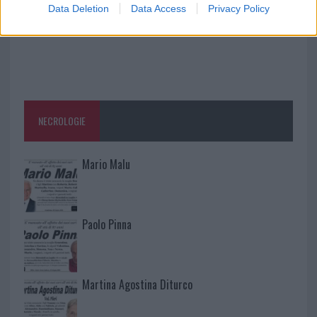
Data Deletion
Data Access
Privacy Policy
NECROLOGIE
Mario Malu
Paolo Pinna
Martina Agostina Diturco