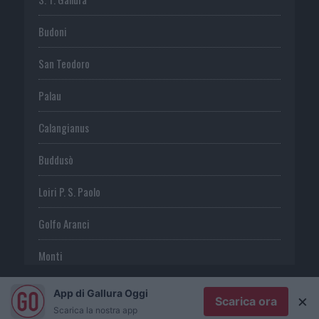
Budoni
San Teodoro
Palau
Calangianus
Buddusò
Loiri P. S. Paolo
Golfo Aranci
Monti
Telti
App di Gallura Oggi
×
Scarica ora
Scarica la nostra app