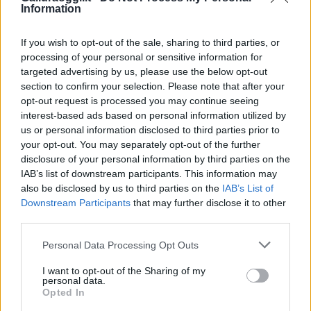
Information
GalluraOggi.it
If you wish to opt-out of the sale, sharing to third parties, or
processing of your personal or sensitive information for
targeted advertising by us, please use the below opt-out
Inviaci le tue segnalazioni,
section to confirm your selection. Please note that after your
i tuoi video e le tue foto
opt-out request is processed you may continue seeing
interest-based ads based on personal information utilized by
Su WhatsApp al numero +39
us or personal information disclosed to third parties prior to
345 356 7512
your opt-out. You may separately opt-out of the further
disclosure of your personal information by third parties on the
IAB’s list of downstream participants. This information may
also be disclosed by us to third parties on the
IAB’s List of
Downstream Participants
that may further disclose it to other
Ricevi le nostre ultime news
third parties.
Please note that this website/app uses one or more Google
Personal Data Processing Opt Outs
da
Google News
services and may gather and store information including but
not limited to your visit or usage behaviour. You may click to
I want to opt-out of the Sharing of my
personal data.
grant or deny consent to Google and its third-party tags to
Opted In
use your data for below specified purposes in below Google
Condividi l'articolo