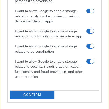
personalized advertising.
un ferito
I want to allow Google to enable storage
related to analytics like cookies on web or
Sangue, musica e solidarietà con Avis Olbia al
device identifiers in apps.
Delta Center
I want to allow Google to enable storage
related to functionality of the website or app.
Meteo Olbia 9 agosto, temperature in calo
I want to allow Google to enable storage
related to personalization.
Salmo finisce in ospedale a Catania, ma il tour
I want to allow Google to enable storage
related to security, including authentication
va avanti: “Sicilia, ci sono”
functionality and fraud prevention, and other
user protection.
Jovanotti, Gabry Ponte e Alfa: Olbia ombelico del
mondo per una notte
CONFIRM