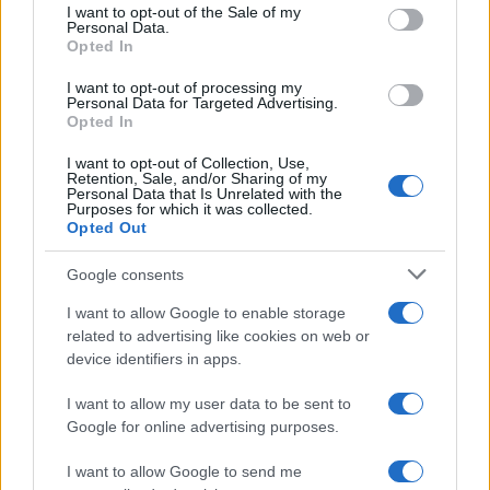
consent section.
I want to opt-out of the Sale of my
Personal Data.
F
T
Pi
W
S
Opted In
a
w
n
h
h
I want to opt-out of processing my
ce
it
te
at
a
Personal Data for Targeted Advertising.
Articolo precedente
Opted In
b
te
re
s
re
Prossimo articolo
I want to opt-out of Collection, Use,
o
r
st
A
Retention, Sale, and/or Sharing of my
Personal Data that Is Unrelated with the
o
p
Purposes for which it was collected.
Opted Out
NOTIZIE RECENTI
k
p
Google consents
Tre milioni di euro dalla Provincia Gallura per
I want to allow Google to enable storage
nuove aule nelle scuole di Olbia
related to advertising like cookies on web or
device identifiers in apps.
Incidente sulla provinciale 125, paura tra Olbia e
I want to allow my user data to be sent to
Arzachena
Google for online advertising purposes.
I want to allow Google to send me
Incidente sulla strada provinciale ad Arzachena,