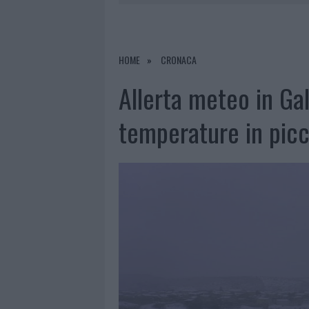
6 AGOSTO 2026
|
AGGIUS CONQUISTA LA CLASSIFI
6 AGOSTO 2026
|
NUOVI POSTI AUTO IN VIA LA M
6 AGOSTO 2026
|
ALLARME TRUFFE A BERCHIDDA, 
HOME
CRONACA
Allerta meteo in Ga
temperature in picc