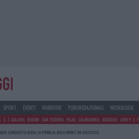
SPORT
EVENTI
RUBRICHE
PUBLIREDAZIONALI
NECROLOGIE
A
S. T. GALLURA
BUDONI
SAN TEODORO
PALAU
CALANGIANUS
BUDDUSÒ
LOIRI P. S. 
ARIS CONQUISTA OLBIA, LA PRIMA AL MOLO BRIN È UN SUCCESSO
OLBIA, INCIDENTE ALL’ALBA: FERITO IL CONDUCENTE