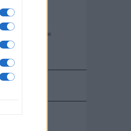
I nostri cari
Giovannimaria Cabras