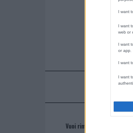
I want 
I want t
web or d
I want t
or app.
I want t
I want t
authenti
Vuoi rimanere sempre agg