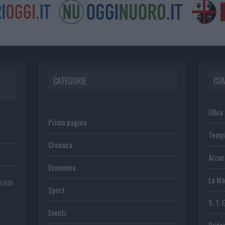
CATEGORIE
CO
Olbia
Prima pagina
Temp
Cronaca
Arza
Economia
La Ma
.com
Sport
S. T. 
Eventi