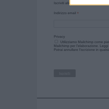
Iscriviti alla newsletter di Gallura O
*
Indirizzo email
Privacy
Utilizziamo Mailchimp come piatt
Mailchimp per l'elaborazione.
Leggi 
Potrai annullare l'iscrizione in qual