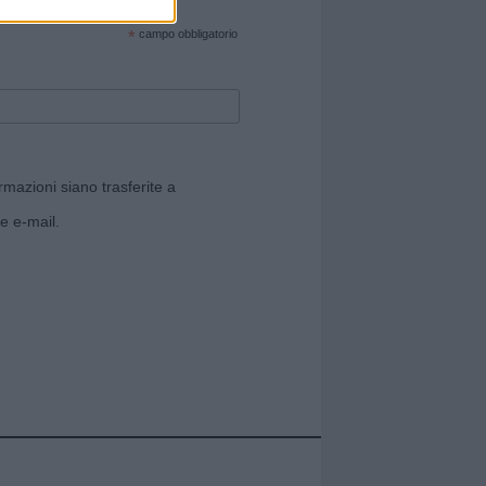
cate sul sito web!
*
campo obbligatorio
rmazioni siano trasferite a
e e-mail.