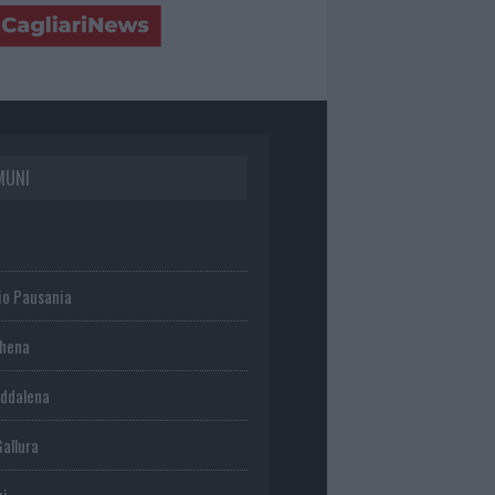
MUNI
io Pausania
chena
ddalena
Gallura