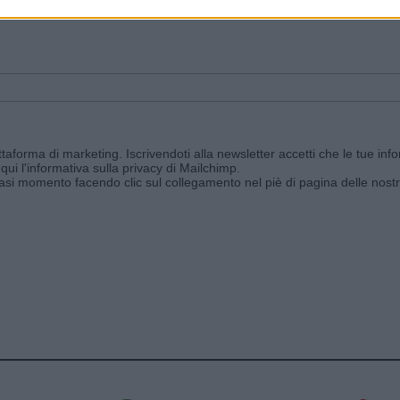
ggi e ricevi le nostre email periodiche contenenti le ultime notizie pubbli
aforma di marketing. Iscrivendoti alla newsletter accetti che le tue info
qui l'informativa sulla privacy di Mailchimp
.
siasi momento facendo clic sul collegamento nel piè di pagina delle nostr