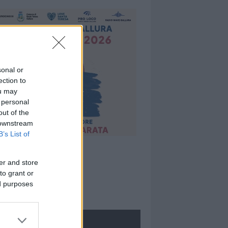
sonal or
ection to
ou may
 personal
out of the
 downstream
B’s List of
er and store
to grant or
ed purposes
ROLOGIE