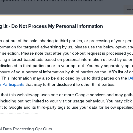
ato e domenica in poi sono attese in picchiata,
e scenderà fino a 200-330 metri sul livello
i.it -
Do Not Process My Personal Information
vedere
qualche fiocco anche nelle spiagge.
to opt-out of the sale, sharing to third parties, or processing of your per
o i meteorologi, proseguirà sicuramente per
formation for targeted advertising by us, please use the below opt-out s
tedì.
r selection. Please note that after your opt-out request is processed y
eing interest-based ads based on personal information utilized by us or
disclosed to third parties prior to your opt-out. You may separately opt-
losure of your personal information by third parties on the IAB’s list of
. This information may also be disclosed by us to third parties on the
IA
Participants
that may further disclose it to other third parties.
 that this website/app uses one or more Google services and may gath
dente
Prossimo articolo
including but not limited to your visit or usage behaviour. You may click 
 to Google and its third-party tags to use your data for below specifi
ogle consent section.
l Data Processing Opt Outs
NEC