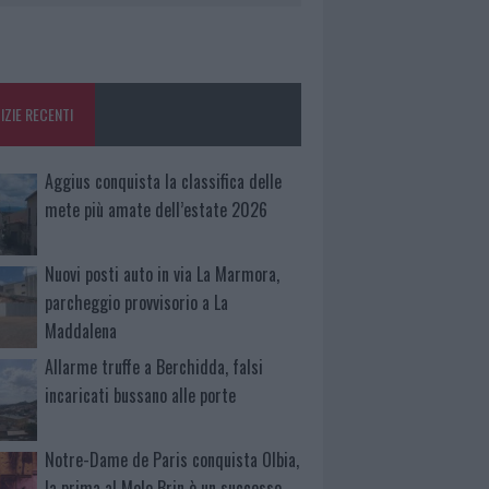
IZIE RECENTI
Aggius conquista la classifica delle
mete più amate dell’estate 2026
Nuovi posti auto in via La Marmora,
parcheggio provvisorio a La
Maddalena
Allarme truffe a Berchidda, falsi
incaricati bussano alle porte
Notre-Dame de Paris conquista Olbia,
la prima al Molo Brin è un successo