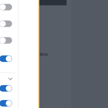
Mario Malu
Paolo Pinna
Martina Agostina Diturco
I nostri cari
I nostri cari