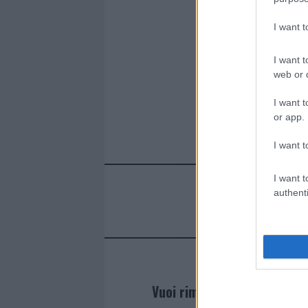
b
te
re
s
re
I want 
o
r
st
A
o
p
I want t
web or d
k
p
I want t
or app.
I want t
I want t
authenti
Vuoi rimanere sempre agg