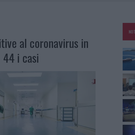
NCIALE AD ARZACHENA, UN FERITO
CON AVIS OLBIA AL DELTA CENTER
A SMERALDA, 20 ARRESTI E 135 DENUNCE
NOT
VINCIA GALLURA PER NUOVE AULE NELLE SCUOLE DI OLBIA
tive al coronavirus in
 44 i casi