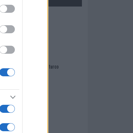
Mario Malu
Paolo Pinna
Martina Agostina Diturco
I nostri cari
I nostri cari