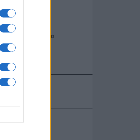
I nostri cari
Giovannimaria Cabras