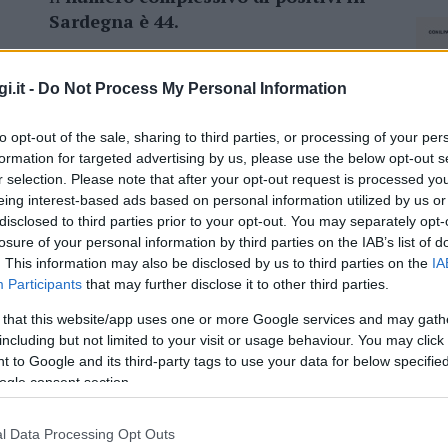
Sardegna è 44.
i.it -
Do Not Process My Personal Information
azionali?
to opt-out of the sale, sharing to third parties, or processing of your per
formation for targeted advertising by us, please use the below opt-out s
r selection. Please note that after your opt-out request is processed y
 mese
cliccando
qui
eing interest-based ads based on personal information utilized by us or
disclosed to third parties prior to your opt-out. You may separately opt-
losure of your personal information by third parties on the IAB’s list of
. This information may also be disclosed by us to third parties on the
IA
Participants
that may further disclose it to other third parties.
do nella sezione
Login
dal menù del sito o
 that this website/app uses one or more Google services and may gath
including but not limited to your visit or usage behaviour. You may click 
 to Google and its third-party tags to use your data for below specifi
ogle consent section.
l Data Processing Opt Outs
lazioni, i tuoi video e le tue foto
NEC