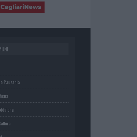
MUNI
io Pausania
chena
ddalena
Gallura