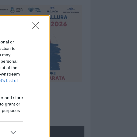
sonal or
ection to
ou may
 personal
out of the
 downstream
B’s List of
er and store
to grant or
ed purposes
ROLOGIE