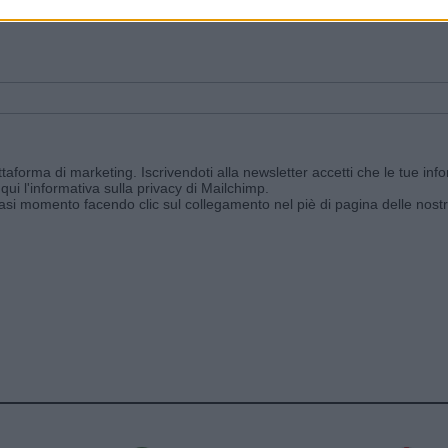
ggi e ricevi le nostre email periodiche contenenti le ultime notizie pubbli
aforma di marketing. Iscrivendoti alla newsletter accetti che le tue info
qui l'informativa sulla privacy di Mailchimp
.
siasi momento facendo clic sul collegamento nel piè di pagina delle nostr