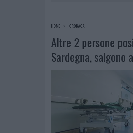
9 AGOSTO 2026
|
INCIDENTE SULLA STRADA PROVI
8 AGOSTO 2026
|
SANGUE, MUSICA E SOLIDARIETÀ 
9 AGOSTO 2026
|
CONTROLLI RAFFORZATI IN COST
HOME
CRONACA
9 AGOSTO 2026
|
TRE MILIONI DI EURO DALLA PRO
Altre 2 persone posi
Sardegna, salgono a