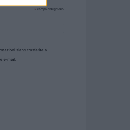
cate sul sito web!
*
campo obbligatorio
rmazioni siano trasferite a
e e-mail.