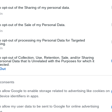
ro +39 345 356 7512
o opt-out of the Sharing of my personal data.
In
o opt-out of the Sale of my Personal Data.
eale?
In
gram di GalluraOggi.it
to opt-out of processing my Personal Data for Targeted
ing.
In
o opt-out of Collection, Use, Retention, Sale, and/or Sharing
ersonal Data that Is Unrelated with the Purposes for which it
ime news da
Google News
lected.
Out
consents
o allow Google to enable storage related to advertising like cookies on
evice identifiers in apps.
o allow my user data to be sent to Google for online advertising
dente
Prossimo articolo
s.