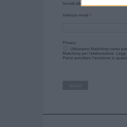
Iscriviti alla newsletter di Gallura O
*
Indirizzo email
Privacy
Utilizziamo Mailchimp come piatt
Mailchimp per l'elaborazione.
Leggi 
Potrai annullare l'iscrizione in qual