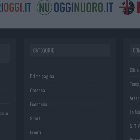
CATEGORIE
CO
Olbia
Prima pagina
Temp
Cronaca
Arza
Economia
La Ma
.com
Sport
S. T. 
Eventi