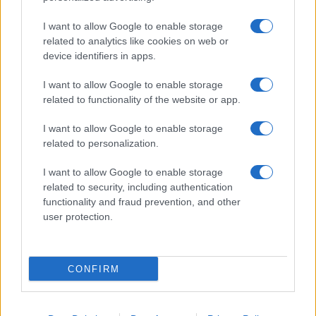
F
T
Pi
W
S
I want to allow Google to enable storage
a
w
n
h
h
related to analytics like cookies on web or
ce
it
te
at
a
device identifiers in apps.
Articolo precedente
b
te
re
s
re
Prossimo articolo
I want to allow Google to enable storage
o
r
st
A
related to functionality of the website or app.
o
p
I want to allow Google to enable storage
NOTIZIE RECENTI
related to personalization.
k
p
I want to allow Google to enable storage
Le previsioni meteo per il weekend a Olbia e in
related to security, including authentication
Gallura
functionality and fraud prevention, and other
user protection.
Michelle Hunziker in Gallura, bella anche dal
vivo: un amico vip svela come fa
CONFIRM
Calangianus, dopo le polemiche il centro