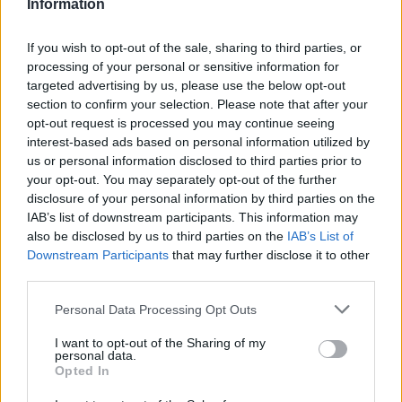
Information
Vuoi rimuovere le pubblicità nazionali?
If you wish to opt-out of the sale, sharing to third parties, or
processing of your personal or sensitive information for
targeted advertising by us, please use the below opt-out
Puoi abbonarti a
soli € 1,10 al mese
section to confirm your selection. Please note that after your
cliccando
qui
opt-out request is processed you may continue seeing
interest-based ads based on personal information utilized by
Sei già abbonato?
us or personal information disclosed to third parties prior to
your opt-out. You may separately opt-out of the further
disclosure of your personal information by third parties on the
Puoi effettuare l'accesso andando nella
IAB’s list of downstream participants. This information may
sezione
Login
dal menù del sito o
also be disclosed by us to third parties on the
IAB’s List of
cliccando
qui
Downstream Participants
that may further disclose it to other
third parties.
Please note that this website/app uses one or more Google
Personal Data Processing Opt Outs
TEMI:
Prendersi Cura
Salute
services and may gather and store information including but
not limited to your visit or usage behaviour. You may click to
I want to opt-out of the Sharing of my
personal data.
Notizie in tempo reale?
grant or deny consent to Google and its third-party tags to
Opted In
use your data for below specified purposes in below Google
Entra nel canale telegram di
consent section.