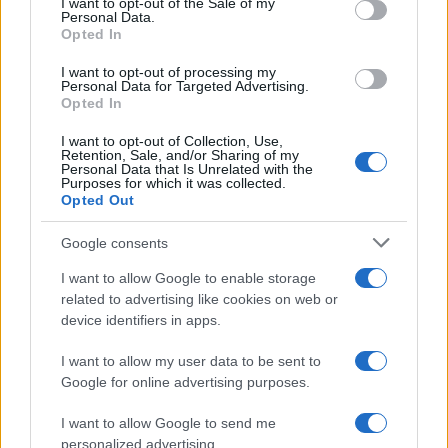
GalluraOggi.it
I want to opt-out of the Sale of my
Personal Data.
Opted In
I want to opt-out of processing my
Personal Data for Targeted Advertising.
Inviaci le tue segnalazioni,
Opted In
i tuoi video e le tue foto
I want to opt-out of Collection, Use,
Su WhatsApp al numero +39
Retention, Sale, and/or Sharing of my
Personal Data that Is Unrelated with the
345 356 7512
Purposes for which it was collected.
Opted Out
Google consents
I want to allow Google to enable storage
Ricevi le nostre ultime news
related to advertising like cookies on web or
device identifiers in apps.
da
Google News
I want to allow my user data to be sent to
Google for online advertising purposes.
I want to allow Google to send me
Condividi l'articolo
personalized advertising.