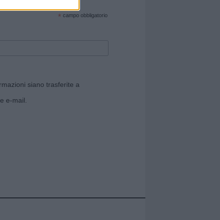
cate sul sito web!
*
campo obbligatorio
rmazioni siano trasferite a
e e-mail.