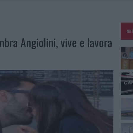
A LA CLASSIFICA DELLE METE PIÙ AMATE DELL’ESTATE 2026
RO ACCOGLIENZA MINORI, ALBIERI: “EPISODI GRAVISSIMI”
NO LE SUITE: FURTO DA 50MILA NEL RESORT
NOT
E CALDO TORNANO PROTAGONISTI
ra Angiolini, vive e lavora