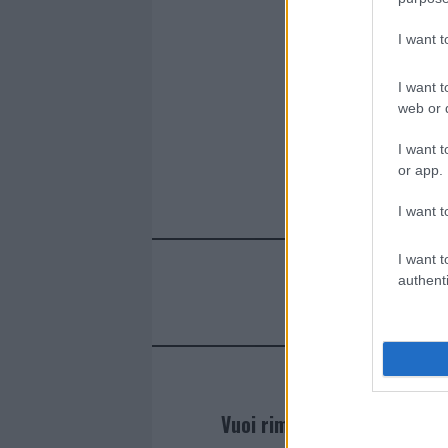
I want 
I want t
web or d
I want t
or app.
I want t
I want t
authenti
Vuoi rimanere sempre agg