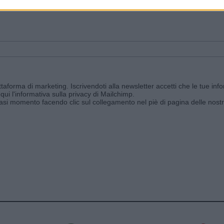
ggi e ricevi le nostre email periodiche contenenti le ultime notizie pubbli
aforma di marketing. Iscrivendoti alla newsletter accetti che le tue info
qui l'informativa sulla privacy di Mailchimp
.
siasi momento facendo clic sul collegamento nel piè di pagina delle nostr