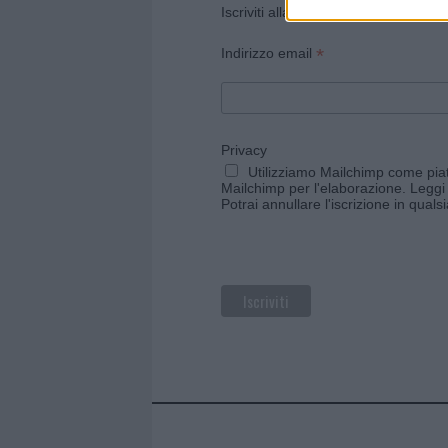
Iscriviti alla newsletter di Gallura O
*
Indirizzo email
Privacy
Utilizziamo Mailchimp come piatt
Mailchimp per l'elaborazione.
Leggi 
Potrai annullare l'iscrizione in qual