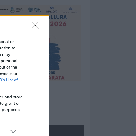
sonal or
ection to
ou may
 personal
out of the
 downstream
B’s List of
er and store
to grant or
ed purposes
ROLOGIE