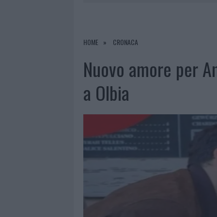
6 AGOSTO 2026
|
AGGIUS CONQUIST
6 AGOSTO 2026
|
CALANGIANUS, ALLARME SUL CENT
6 AGOSTO 2026
|
GALLURA, FINTI CLIENTI SVUOTA
HOME
CRONACA
6 AGOSTO 2026
|
METEO OLBIA 7 AGOSTO, SOLE 
Nuovo amore per Amb
a Olbia