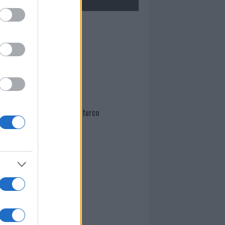
Mario Malu
Paolo Pinna
Martina Agostina Diturco
I nostri cari
I nostri cari