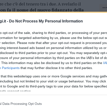
che c’è del tenero tra i due. A svelarlo il
on fa il nome del nuovo fidanzato della
rò è molto conosciuto a Olbia e la sua identità
e tra i due sarebbe sbocciata diversi mesi fa,
i
i.it -
Do Not Process My Personal Information
la capitale
.
to opt-out of the sale, sharing to third parties, or processing of your per
formation for targeted advertising by us, please use the below opt-out s
azionali?
r selection. Please note that after your opt-out request is processed y
eing interest-based ads based on personal information utilized by us or
disclosed to third parties prior to your opt-out. You may separately opt-
 mese
cliccando
qui
losure of your personal information by third parties on the IAB’s list of
. This information may also be disclosed by us to third parties on the
IA
Participants
that may further disclose it to other third parties.
 that this website/app uses one or more Google services and may gath
do nella sezione
Login
dal menù del sito o
including but not limited to your visit or usage behaviour. You may click 
 to Google and its third-party tags to use your data for below specifi
ogle consent section.
l Data Processing Opt Outs
bra Angiolini
Notizie Olbia
NEC