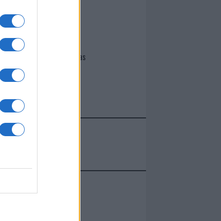
I nostri cari
Giovannimaria Cabras