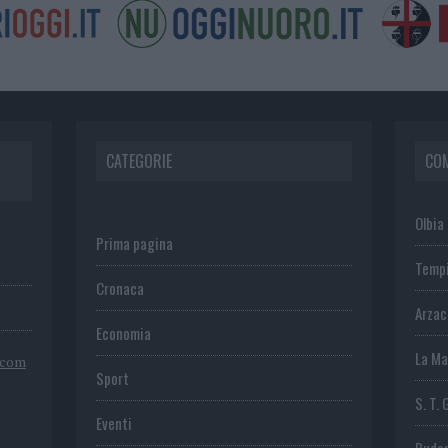
CATEGORIE
CO
Olbia
Prima pagina
Temp
Cronaca
Arza
Economia
La Ma
.com
Sport
S. T. 
Eventi