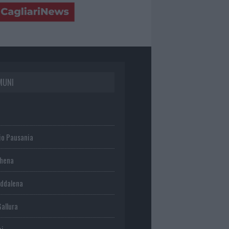
MUNI
io Pausania
chena
ddalena
Gallura