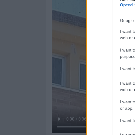
Opted 
Google 
I want t
web or d
I want t
purpose
I want 
I want t
web or d
I want t
or app.
I want t
I want t