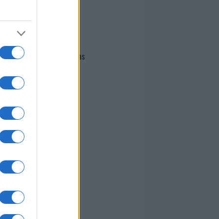
I nostri cari
Giovannimaria Cabras