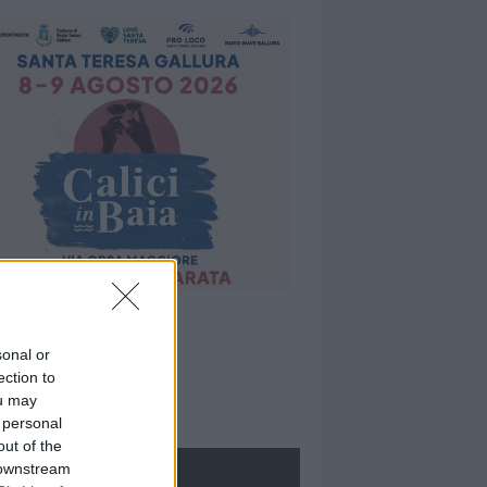
sonal or
ection to
ou may
 personal
out of the
 downstream
ROLOGIE