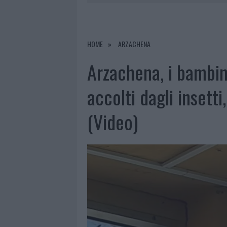
7 AGOSTO 2026
|
CALANGIANUS, DOPO LE POLEMIC
7 AGOSTO 2026
|
OLBIA, DIVIETO DI SOSTA CONT
7 AGOSTO 2026
|
PAUSA CAFFÈ IMPECCABILE: COME 
HOME
ARZACHENA
7 AGOSTO 2026
|
LE PREVISIONI METEO PER IL WEE
Arzachena, i bambin
accolti dagli insett
(Video)