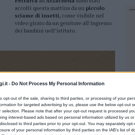
Petrarca
ad
Arzachena
sono stati
accolti questa mattina da un
piccolo
sciame di insetti
, come visibile nel
video girato da un genitore all’ingresso
dei bambini nell’istituto.
i.it -
Do Not Process My Personal Information
to opt-out of the sale, sharing to third parties, or processing of your per
formation for targeted advertising by us, please use the below opt-out s
r selection. Please note that after your opt-out request is processed y
eing interest-based ads based on personal information utilized by us or
disclosed to third parties prior to your opt-out. You may separately opt-
losure of your personal information by third parties on the IAB’s list of
NEC