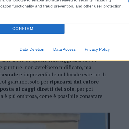
tina.
cation functionality and fraud prevention, and other user protection.
genitori
, che chiedono l’
intervento del
L
, la situazione, che riguarda in particolare il
cuola, si protrarrebbe da qualche giorno, anche
CONFIRM
 attaccato
dagli insetti, che sarebbero non
Data Deletion
Data Access
Privacy Policy
ono, però, che si tratterebbe di un
falso
he sarebbero di
specie non aggressiv
a nei
le punture, non avrebbero nidificato, ma
casuale
e imprevedibile nel locale esterno di
col giardino, solo per
ripararsi dal calore
posta ai raggi diretti del sole
, per poi
ea è più ombrosa, come è possibile consatare