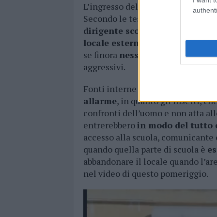
L’ingresso della scuola questa mat
authenti
Secondo le testimonianze alcuni
dirigente scolastico e della AS
locale esterno di accesso
alla s
se finora
nessuno sarebbe stato
aggressivi.
Fonti interne della scuola riferisc
allarme
, in quanto gli insetti, c
confronti dell’uomo e non atta al
entrerebbero
in modo del tutto 
accesso alla scuola, comunicante 
quando quella parte di scuola è
es
abbandonare il locale quando l’ar
nel video di questo pomeriggio.