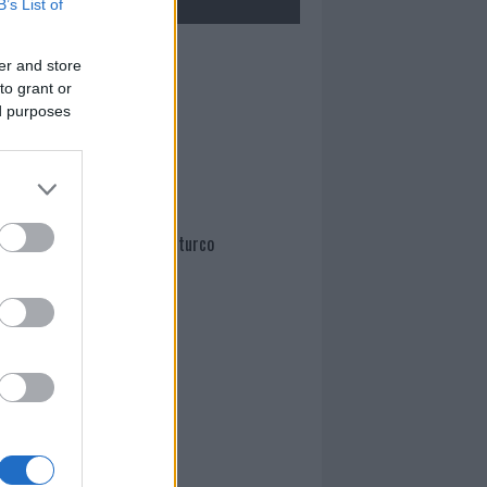
B’s List of
Mario Malu
er and store
to grant or
ed purposes
Paolo Pinna
Martina Agostina Diturco
I nostri cari
I nostri cari