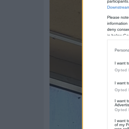
participants
Downstream 
Please note
information 
deny consent
in below Go
Persona
I want t
Opted 
I want t
Opted 
I want 
Advertis
Opted 
I want t
of my P
was col