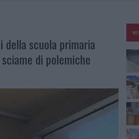
HE IL CENTRO ACCOGLIENZA MINORI CHIUDE
RO SPACCIO E DEGRADO: ESPLODE LA PROTESTA
SCEGLIERE LA SOLUZIONE IDEALE PER LA CASA E L’UFFICIO
NOT
KEND A OLBIA E IN GALLURA
i della scuola primaria
i, sciame di polemiche