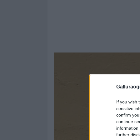
Galluraogg
If you wish 
sensitive in
confirm you
continue se
information 
further disc