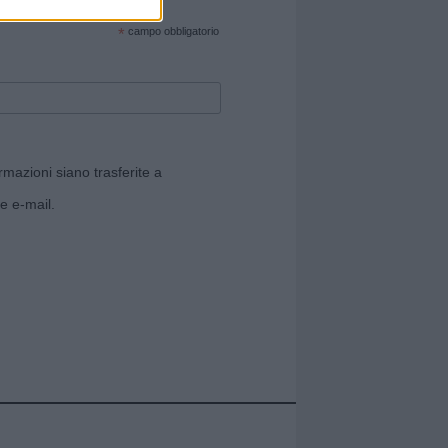
cate sul sito web!
*
campo obbligatorio
rmazioni siano trasferite a
e e-mail.