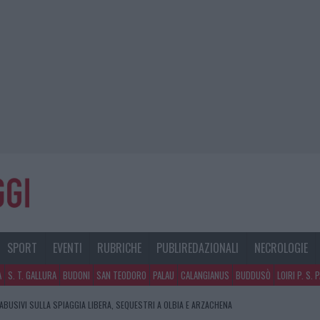
SPORT
EVENTI
RUBRICHE
PUBLIREDAZIONALI
NECROLOGIE
A
S. T. GALLURA
BUDONI
SAN TEODORO
PALAU
CALANGIANUS
BUDDUSÒ
LOIRI P. S. 
CO GUCCINI, IL MAESTRO CHE RIFIUTÒ LA COSTA SMERALDA