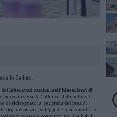
rso la Gallura.
o dei
laboratori analisi nell’hinterland di
 servizio verso la Gallura è stata rafforzata
che ha ridisegnato la geografia dei presidi
etto organizzativo – si legge nel documento – i
tori devono essere computati nei due hub di