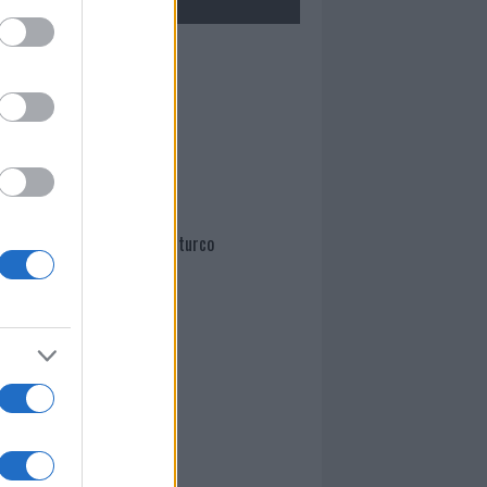
Mario Malu
Paolo Pinna
Martina Agostina Diturco
I nostri cari
I nostri cari