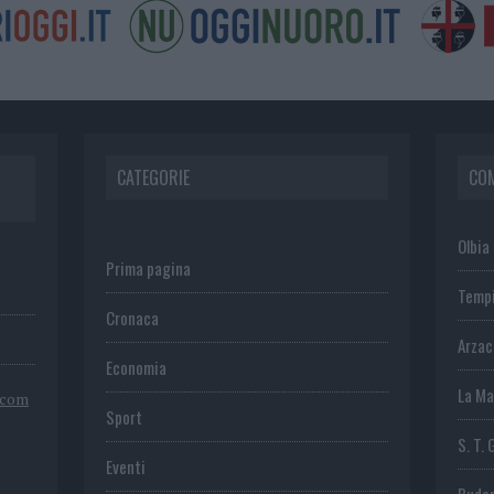
CATEGORIE
CO
Olbia
Prima pagina
Temp
Cronaca
Arza
Economia
La Ma
.com
Sport
S. T. 
Eventi