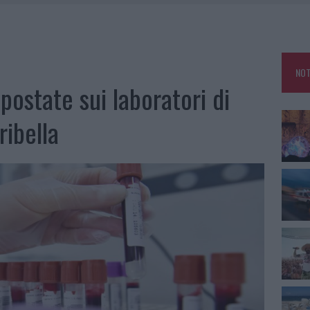
A OLBIA, LA PRIMA AL MOLO BRIN È UN SUCCESSO
TE ALL’ALBA: FERITO IL CONDUCENTE
TTI ALLA ZUPPA GALLURESE: GLI APPUNTAMENTI DA NON PERDERE
NOT
 SPIAGGIA LIBERA, SEQUESTRI A OLBIA E ARZACHENA
postate sui laboratori di
ribella