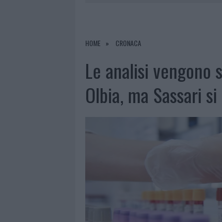
6 AGOSTO 2026
|
NOTRE-DAME DE PARIS CONQUIST
6 AGOSTO 2026
|
STRADA SASSARI-OLBIA, INCIDEN
6 AGOSTO 2026
|
EVENTI IN GALLURA, DA JOVANO
HOME
CRONACA
6 AGOSTO 2026
|
LETTINI E ARREDI ABUSIVI SULLA
Le analisi vengono s
Olbia, ma Sassari si 