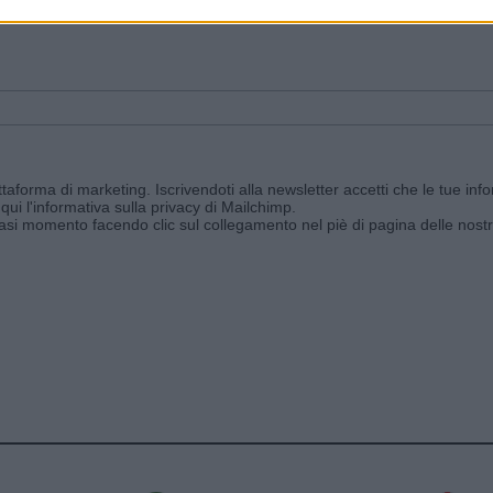
ggi e ricevi le nostre email periodiche contenenti le ultime notizie pubbli
aforma di marketing. Iscrivendoti alla newsletter accetti che le tue info
qui l'informativa sulla privacy di Mailchimp
.
siasi momento facendo clic sul collegamento nel piè di pagina delle nostr