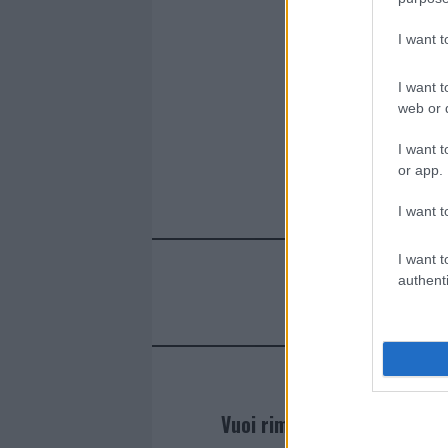
o
r
st
A
o
p
I want 
k
p
I want t
web or d
I want t
or app.
I want t
I want t
authenti
Vuoi rimanere sempre agg