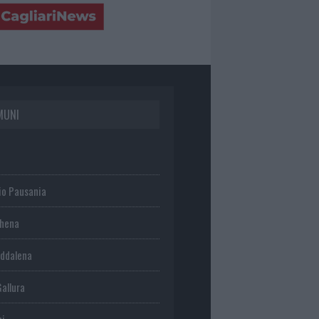
MUNI
io Pausania
chena
ddalena
Gallura