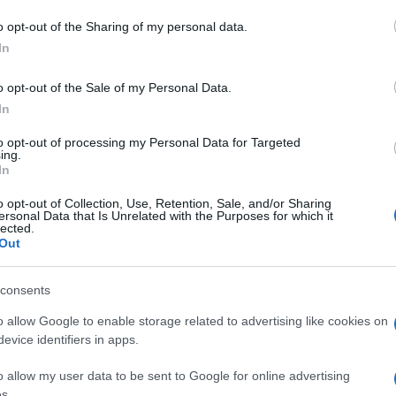
 numero di analisi che si aggira su due milioni
o opt-out of the Sharing of my personal data.
ia (che si indirizzano dal laboratorio di base
In
 nelle diverse attività solo nel complesso
o opt-out of the Sale of my Personal Data.
In
Nord ovest della Sardegna: “Una decisione calata
tata portata avanti senza il necessario
to opt-out of processing my Personal Data for Targeted
ing.
anovra che si concretizza sebbene l’Aou fosse
In
l funzionamento del centro analisi per il
o opt-out of Collection, Use, Retention, Sale, and/or Sharing
ersonal Data that Is Unrelated with the Purposes for which it
lected.
Out
consents
o allow Google to enable storage related to advertising like cookies on
evice identifiers in apps.
dente
Prossimo articolo
o allow my user data to be sent to Google for online advertising
s.