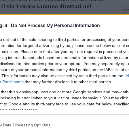
 di
via Tempio saranno dirottati nel
 il capoluogo turritano, che perderà così i
i.it -
Do Not Process My Personal Information
Sardegna per le analisi
in seguito alla gara
to opt-out of the sale, sharing to third parties, or processing of your per
 vicepresidente del Consiglio regionale
formation for targeted advertising by us, please use the below opt-out s
i una rivisitazione illogica ed insensata –
r selection. Please note that after your opt-out request is processed y
 un assetto concepito senza nessun criterio, che
eing interest-based ads based on personal information utilized by us or
laboratori analisi nel nord della
disclosed to third parties prior to your opt-out. You may separately opt-
losure of your personal information by third parties on the IAB’s list of
. This information may also be disclosed by us to third parties on the
IA
o l’adeguata diagnostica avanzata a Sassari e
Participants
that may further disclose it to other third parties.
nte sulla salute dei cittadini. “La decisione di
 that this website/app uses one or more Google services and may gath
laboratorio di Olbia determinerà – aggiunge
including but not limited to your visit or usage behaviour. You may click 
 riferimento principale per il Nord Sardegna è
 to Google and its third-party tags to use your data for below specifi
ogle consent section.
 così tutte le prestazioni di analisi (di
 capo a tutto il distretto, da Sassari a Ozieri
e appare in contrasto con i dati emersi negli
l Data Processing Opt Outs
NEC