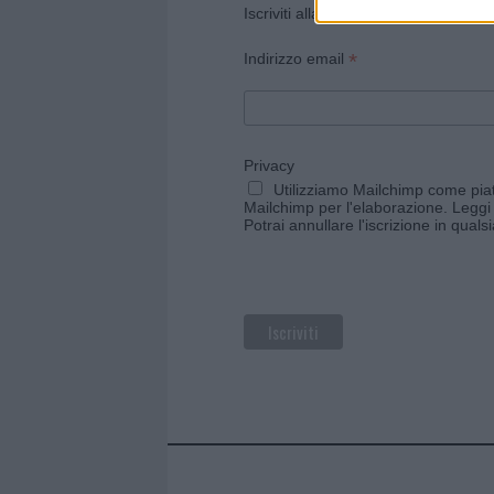
Iscriviti alla newsletter di Gallura O
*
Indirizzo email
Privacy
Utilizziamo Mailchimp come piatt
Mailchimp per l'elaborazione.
Leggi 
Potrai annullare l'iscrizione in qual