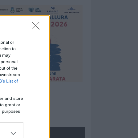
sonal or
ection to
ou may
 personal
out of the
 downstream
B’s List of
er and store
to grant or
ed purposes
ROLOGIE