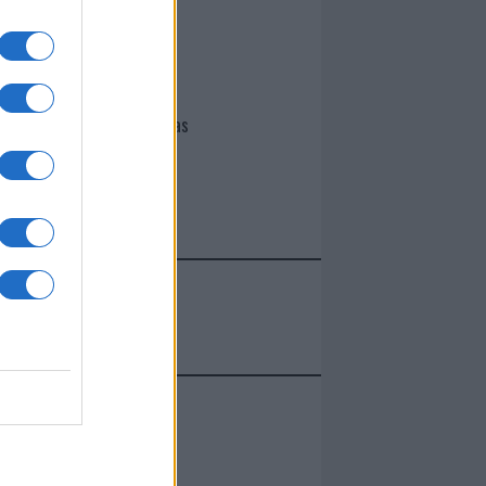
I nostri cari
Giovannimaria Cabras