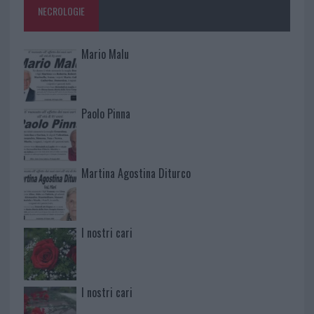
NECROLOGIE
Mario Malu
Paolo Pinna
Martina Agostina Diturco
I nostri cari
I nostri cari