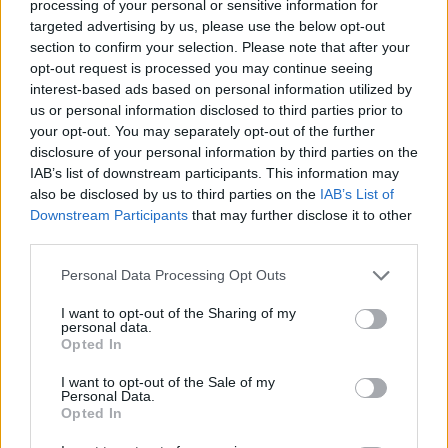
processing of your personal or sensitive information for
Su WhatsApp al numero +39
targeted advertising by us, please use the below opt-out
345 356 7512
section to confirm your selection. Please note that after your
opt-out request is processed you may continue seeing
interest-based ads based on personal information utilized by
us or personal information disclosed to third parties prior to
your opt-out. You may separately opt-out of the further
disclosure of your personal information by third parties on the
Ricevi le nostre ultime news
IAB’s list of downstream participants. This information may
also be disclosed by us to third parties on the
IAB’s List of
da
Google News
Downstream Participants
that may further disclose it to other
third parties.
Please note that this website/app uses one or more Google
Personal Data Processing Opt Outs
Condividi l'articolo
services and may gather and store information including but
not limited to your visit or usage behaviour. You may click to
I want to opt-out of the Sharing of my
F
T
Pi
W
S
personal data.
grant or deny consent to Google and its third-party tags to
Opted In
a
w
n
h
h
use your data for below specified purposes in below Google
consent section.
I want to opt-out of the Sale of my
ce
it
te
at
a
Personal Data.
Articolo precedente
Opted In
b
te
re
s
re
Prossimo articolo