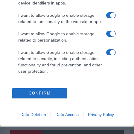
Michelle Hunziker in Gallura, bella anche dal
device identifiers in apps.
vivo: un amico vip svela come fa
I want to allow Google to enable storage
related to functionality of the website or app.
Calangianus, dopo le polemiche il centro
I want to allow Google to enable storage
accoglienza minori chiude
related to personalization.
I want to allow Google to enable storage
Olbia, divieto di sosta contro spaccio e degrado:
related to security, including authentication
esplode la protesta
functionality and fraud prevention, and other
user protection.
CONFIRM
Data Deletion
Data Access
Privacy Policy