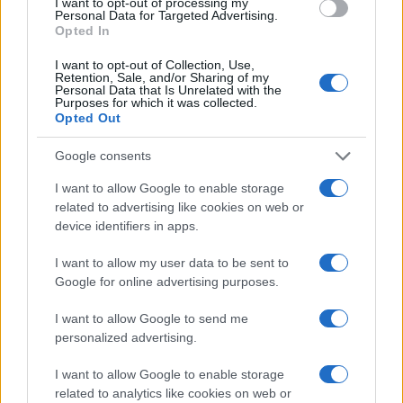
o
r
st
A
I want to opt-out of processing my
Personal Data for Targeted Advertising.
o
p
Opted In
NOTIZIE RECENTI
k
p
I want to opt-out of Collection, Use,
Retention, Sale, and/or Sharing of my
Personal Data that Is Unrelated with the
Purposes for which it was collected.
Incendio nella notte a Olbia, a fuoco due furgoni
Opted Out
Google consents
A fuoco un deposito con bombole, intervento dei
I want to allow Google to enable storage
vigili del fuoco a Rudalza
related to advertising like cookies on web or
device identifiers in apps.
Ristorante distrutto dalle fiamme a La
I want to allow my user data to be sent to
Google for online advertising purposes.
Maddalena, incendio a Monti d’à rena
I want to allow Google to send me
Le previsioni meteo per il weekend a Olbia e in
personalized advertising.
Gallura
I want to allow Google to enable storage
related to analytics like cookies on web or