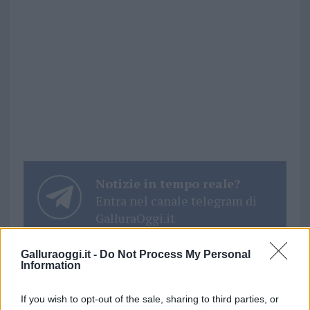
Notizie in tempo reale?
Entra nel canale telegram di
GalluraOggi.it
Galluraoggi.it -
Do Not Process My Personal
Information
Inviaci le tue segnalazioni,
If you wish to opt-out of the sale, sharing to third parties, or
i tuoi video e le tue foto