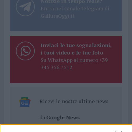
Notizie in tempo reale?
Entra nel canale telegram di
GalluraOggi.it
Inviaci le tue segnalazioni,
i tuoi video e le tue foto
Su WhatsApp al numero +39
345 356 7512
Ricevi le nostre ultime news
da
Google News