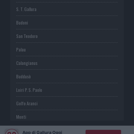
S. T. Gallura
Budoni
San Teodoro
Palau
Calangianus
Buddusò
Loiri P. S. Paolo
Golfo Aranci
Monti
Telti
App di Gallura Oggi