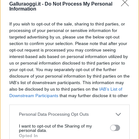
Galluraoggi.it -
Do Not Process My Personal
Condividi l'articolo
Information
F
T
Pi
W
S
If you wish to opt-out of the sale, sharing to third parties, or
a
w
n
h
h
processing of your personal or sensitive information for
targeted advertising by us, please use the below opt-out
ce
it
te
at
a
Articolo precedente
section to confirm your selection. Please note that after your
b
te
re
s
re
opt-out request is processed you may continue seeing
Prossimo articolo
interest-based ads based on personal information utilized by
o
r
st
A
us or personal information disclosed to third parties prior to
o
p
your opt-out. You may separately opt-out of the further
NOTIZIE RECENTI
disclosure of your personal information by third parties on the
k
p
IAB’s list of downstream participants. This information may
also be disclosed by us to third parties on the
IAB’s List of
Ristorante distrutto dalle fiamme a La
Downstream Participants
that may further disclose it to other
third parties.
Maddalena, incendio a Monti d’à rena
Please note that this website/app uses one or more Google
Personal Data Processing Opt Outs
services and may gather and store information including but
Le previsioni meteo per il weekend a Olbia e in
not limited to your visit or usage behaviour. You may click to
I want to opt-out of the Sharing of my
Gallura
personal data.
grant or deny consent to Google and its third-party tags to
Opted In
use your data for below specified purposes in below Google