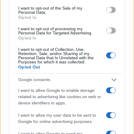
consent section.
Michelle Hunziker in Gallura, bella anche dal
I want to opt-out of the Sale of my
Personal Data.
vivo: un amico vip svela come fa
Opted In
I want to opt-out of processing my
Personal Data for Targeted Advertising.
Calangianus, dopo le polemiche il centro
Opted In
accoglienza minori chiude
I want to opt-out of Collection, Use,
Retention, Sale, and/or Sharing of my
Personal Data that Is Unrelated with the
Olbia, divieto di sosta contro spaccio e degrado:
Purposes for which it was collected.
esplode la protesta
Opted Out
Google consents
Pausa caffè impeccabile: come scegliere la
I want to allow Google to enable storage
soluzione ideale per la casa e l’ufficio
related to advertising like cookies on web or
device identifiers in apps.
Monte Pino, la fine di un lungo dolore: storia e
I want to allow my user data to be sent to
rinascita della strada che segnò la Gallura
Google for online advertising purposes.
I want to allow Google to send me