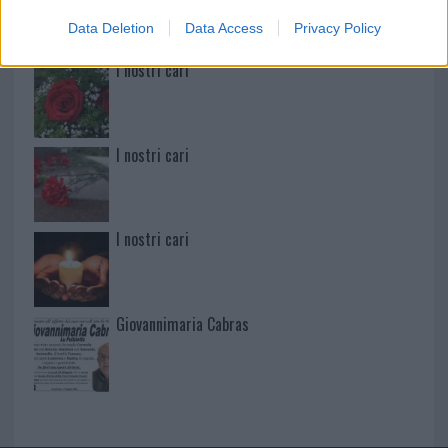
Data Deletion
Data Access
Privacy Policy
I nostri cari
I nostri cari
I nostri cari
Giovannimaria Cabras