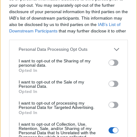
your opt-out. You may separately opt-out of the further
disclosure of your personal information by third parties on the
IAB’s list of downstream participants. This information may
also be disclosed by us to third parties on the
IAB’s List of
Downstream Participants
that may further disclose it to other
third parties.
Please note that this website/app uses one or more Google
Personal Data Processing Opt Outs
services and may gather and store information including but
not limited to your visit or usage behaviour. You may click to
I want to opt-out of the Sharing of my
personal data.
grant or deny consent to Google and its third-party tags to
Opted In
NECROLOGIE
use your data for below specified purposes in below Google
consent section.
I want to opt-out of the Sale of my
Personal Data.
Mario Malu
Opted In
I want to opt-out of processing my
Personal Data for Targeted Advertising.
Opted In
Paolo Pinna
I want to opt-out of Collection, Use,
Retention, Sale, and/or Sharing of my
Personal Data that Is Unrelated with the
Purposes for which it was collected.