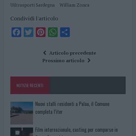
Uiltrasporti Sardegna
William Zonca
Condividi l'articolo
F
T
Pi
W
S
a
w
n
h
h
ce
it
te
at
a
Articolo precedente
b
te
re
s
re
Prossimo articolo
o
r
st
A
o
p
NOTIZIE RECENTI
k
p
Nuovi stalli residenti a Palau, il Comune
completa l’iter
Film internazionale, casting per comparse in