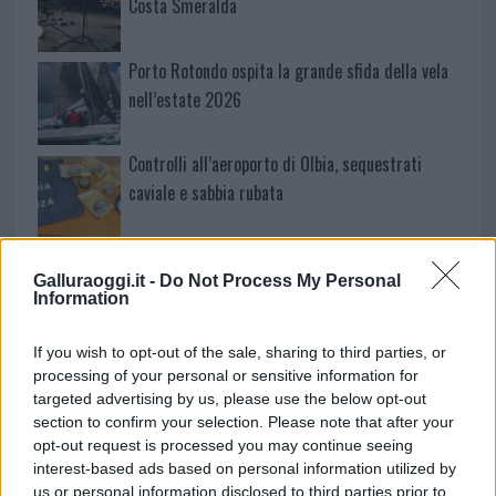
Costa Smeralda
Porto Rotondo ospita la grande sfida della vela
nell’estate 2026
Controlli all’aeroporto di Olbia, sequestrati
caviale e sabbia rubata
Migliori cliniche di estetica medicale avanzata
Galluraoggi.it -
Do Not Process My Personal
in Europa: classifica dei 5 centri di riferimento
Information
pe…
Incendi, a San Pasquale arriva il Campo Base:
If you wish to opt-out of the sale, sharing to third parties, or
processing of your personal or sensitive information for
l’inaugurazione
targeted advertising by us, please use the below opt-out
section to confirm your selection. Please note that after your
Andrea Mura conquista Palau: grande
opt-out request is processed you may continue seeing
interest-based ads based on personal information utilized by
partecipazione per il suo racconto
us or personal information disclosed to third parties prior to