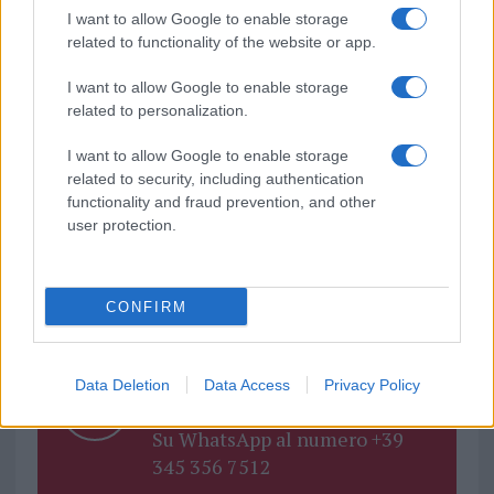
I want to allow Google to enable storage
sezione
Login
dal menù del sito o
related to functionality of the website or app.
cliccando
qui
I want to allow Google to enable storage
related to personalization.
TEMI:
Associazione Sportiva Alisardegna
I want to allow Google to enable storage
Protezione Civile Sardegna
related to security, including authentication
functionality and fraud prevention, and other
Notizie in tempo reale?
user protection.
Entra nel canale telegram di
GalluraOggi.it
CONFIRM
Inviaci le tue segnalazioni,
Data Deletion
Data Access
Privacy Policy
i tuoi video e le tue foto
Su WhatsApp al numero +39
345 356 7512