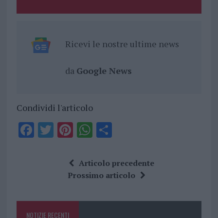
Ricevi le nostre ultime news
da
Google News
Condividi l'articolo
F
T
Pi
W
S
a
w
n
h
h
ce
it
te
at
a
Articolo precedente
b
te
re
s
re
Prossimo articolo
o
r
st
A
o
p
NOTIZIE RECENTI