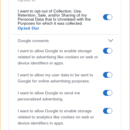
Opted In
I want to opt-out of Collection, Use,
Retention, Sale, and/or Sharing of my
Personal Data that Is Unrelated with the
Purposes for which it was collected.
Opted Out
Google consents
I want to allow Google to enable storage
related to advertising like cookies on web or
device identifiers in apps.
Vuoi rimuovere le pubblicità nazionali?
I want to allow my user data to be sent to
Google for online advertising purposes.
Puoi abbonarti a
soli € 1,10 al mese
I want to allow Google to send me
cliccando
qui
personalized advertising.
I want to allow Google to enable storage
Sei già abbonato?
related to analytics like cookies on web or
device identifiers in apps.
Puoi effettuare l'accesso andando nella