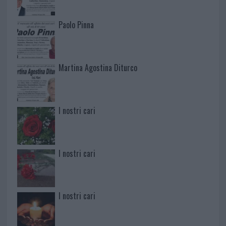
Paolo Pinna
Martina Agostina Diturco
I nostri cari
I nostri cari
I nostri cari