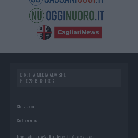
DIRETTA MEDIA ADV SRL
P.I. 02839380306
Chi siamo
Codice etico
Immagini stock di
it.depositphotos.com