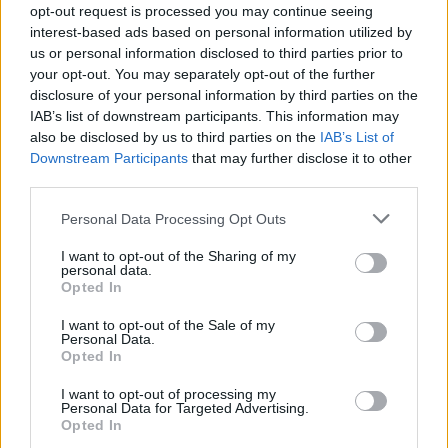
opt-out request is processed you may continue seeing
interest-based ads based on personal information utilized by
Ricevi le nostre ultime news
us or personal information disclosed to third parties prior to
your opt-out. You may separately opt-out of the further
disclosure of your personal information by third parties on the
da
Google News
IAB’s list of downstream participants. This information may
also be disclosed by us to third parties on the
IAB’s List of
Downstream Participants
that may further disclose it to other
Condividi l'articolo
third parties.
F
T
Pi
W
S
Please note that this website/app uses one or more Google
Personal Data Processing Opt Outs
services and may gather and store information including but
a
w
n
h
h
not limited to your visit or usage behaviour. You may click to
I want to opt-out of the Sharing of my
personal data.
ce
it
te
at
a
grant or deny consent to Google and its third-party tags to
Articolo precedente
Opted In
use your data for below specified purposes in below Google
b
te
re
s
re
Prossimo articolo
consent section.
I want to opt-out of the Sale of my
o
r
st
A
Personal Data.
Opted In
o
p
NOTIZIE RECENTI
I want to opt-out of processing my
k
p
Personal Data for Targeted Advertising.
Opted In