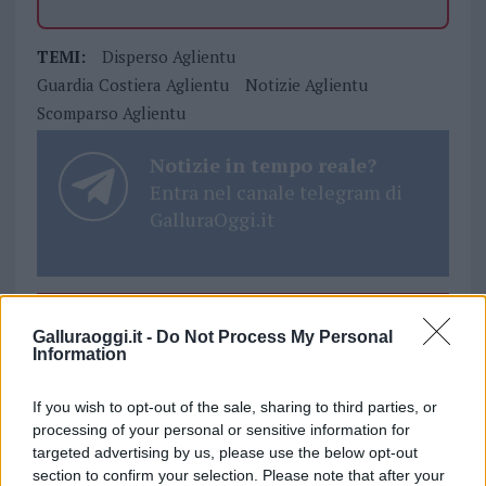
TEMI:
Disperso Aglientu
Guardia Costiera Aglientu
Notizie Aglientu
Scomparso Aglientu
Notizie in tempo reale?
Entra nel canale telegram di
GalluraOggi.it
Inviaci le tue segnalazioni,
Galluraoggi.it -
Do Not Process My Personal
i tuoi video e le tue foto
Information
Su WhatsApp al numero +39
345 356 7512
If you wish to opt-out of the sale, sharing to third parties, or
processing of your personal or sensitive information for
targeted advertising by us, please use the below opt-out
section to confirm your selection. Please note that after your