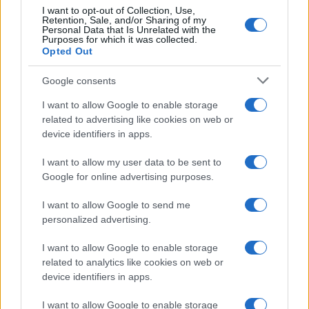
Incidente sulla strada provinciale ad Arzachena,
I want to opt-out of Collection, Use,
Retention, Sale, and/or Sharing of my
un ferito
Personal Data that Is Unrelated with the
Purposes for which it was collected.
Opted Out
Sangue, musica e solidarietà con Avis Olbia al
Delta Center
Google consents
I want to allow Google to enable storage
related to advertising like cookies on web or
Meteo Olbia 9 agosto, temperature in calo
device identifiers in apps.
I want to allow my user data to be sent to
Google for online advertising purposes.
Salmo finisce in ospedale a Catania, ma il tour
va avanti: “Sicilia, ci sono”
I want to allow Google to send me
personalized advertising.
Jovanotti, Gabry Ponte e Alfa: Olbia ombelico del
I want to allow Google to enable storage
mondo per una notte
related to analytics like cookies on web or
device identifiers in apps.
Giorgia Meloni a La Maddalena, la vicesindaco:
I want to allow Google to enable storage