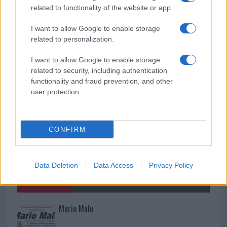
“Orgoglio e discrezione per visita privata̶…
related to functionality of the website or app.
I want to allow Google to enable storage
Incendio nella notte a Olbia, a fuoco due furgoni
related to personalization.
I want to allow Google to enable storage
related to security, including authentication
functionality and fraud prevention, and other
user protection.
CONFIRM
Data Deletion
Data Access
Privacy Policy
NECROLOGIE
Mario Malu