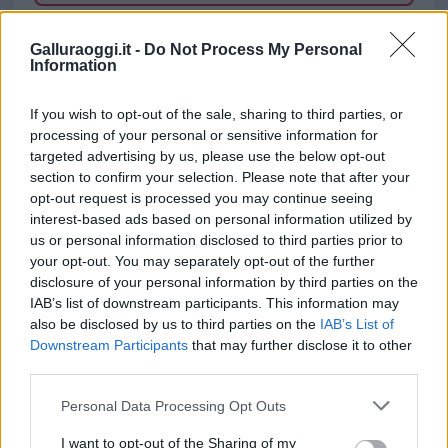
TEMI:
Mater Olbia
Galluraoggi.it -
Do Not Process My Personal
Information
Inviaci le tue segnalazioni,
i tuoi video e le tue foto
If you wish to opt-out of the sale, sharing to third parties, or
Su WhatsApp al numero +39
processing of your personal or sensitive information for
345 356 7512
targeted advertising by us, please use the below opt-out
section to confirm your selection. Please note that after your
opt-out request is processed you may continue seeing
interest-based ads based on personal information utilized by
us or personal information disclosed to third parties prior to
Notizie in tempo reale?
your opt-out. You may separately opt-out of the further
Entra nel canale telegram di
disclosure of your personal information by third parties on the
GalluraOggi.it
IAB’s list of downstream participants. This information may
also be disclosed by us to third parties on the
IAB’s List of
Downstream Participants
that may further disclose it to other
third parties.
Please note that this website/app uses one or more Google
Personal Data Processing Opt Outs
Ricevi le nostre ultime news
services and may gather and store information including but
not limited to your visit or usage behaviour. You may click to
I want to opt-out of the Sharing of my