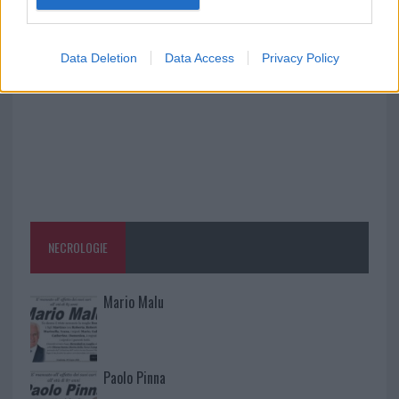
rinascita della strada che segnò la Gallura
Data Deletion
Data Access
Privacy Policy
NECROLOGIE
Mario Malu
Paolo Pinna