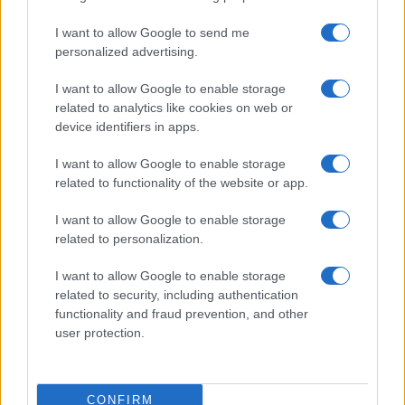
Le previsioni meteo per il weekend a Olbia e in
I want to allow Google to send me
Gallura
personalized advertising.
I want to allow Google to enable storage
Michelle Hunziker in Gallura, bella anche dal
related to analytics like cookies on web or
vivo: un amico vip svela come fa
device identifiers in apps.
I want to allow Google to enable storage
Calangianus, dopo le polemiche il centro
related to functionality of the website or app.
accoglienza minori chiude
I want to allow Google to enable storage
related to personalization.
Olbia, divieto di sosta contro spaccio e degrado:
esplode la protesta
I want to allow Google to enable storage
related to security, including authentication
functionality and fraud prevention, and other
Pausa caffè impeccabile: come scegliere la
user protection.
soluzione ideale per la casa e l’ufficio
Monte Pino, la fine di un lungo dolore: storia e
CONFIRM