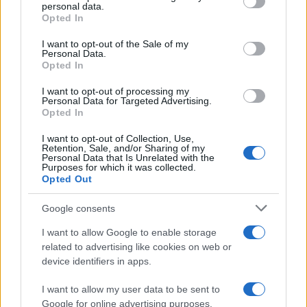
personal data.
grant or deny consent to Google and its third-party tags to
da
Google News
Opted In
use your data for below specified purposes in below Google
consent section.
I want to opt-out of the Sale of my
Personal Data.
Opted In
Condividi l'articolo
I want to opt-out of processing my
F
T
Pi
W
S
Personal Data for Targeted Advertising.
Opted In
a
w
n
h
h
ce
it
te
at
a
I want to opt-out of Collection, Use,
Articolo precedente
Retention, Sale, and/or Sharing of my
Personal Data that Is Unrelated with the
b
te
re
s
re
Prossimo articolo
Purposes for which it was collected.
Opted Out
o
r
st
A
o
p
Google consents
NOTIZIE RECENTI
k
p
I want to allow Google to enable storage
related to advertising like cookies on web or
Ristorante distrutto dalle fiamme a La
device identifiers in apps.
Maddalena, incendio a Monti d’à rena
I want to allow my user data to be sent to
Google for online advertising purposes.