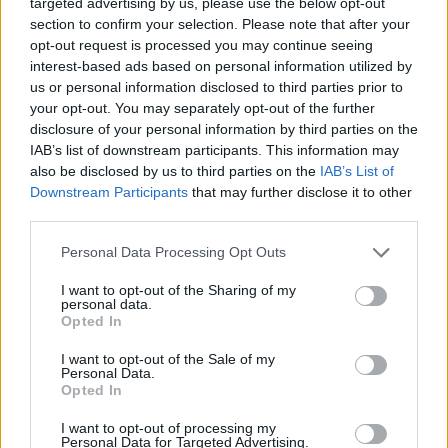
targeted advertising by us, please use the below opt-out
section to confirm your selection. Please note that after your
opt-out request is processed you may continue seeing
interest-based ads based on personal information utilized by
us or personal information disclosed to third parties prior to
Ricevi le nostre ultime news
your opt-out. You may separately opt-out of the further
disclosure of your personal information by third parties on the
IAB’s list of downstream participants. This information may
da
Google News
also be disclosed by us to third parties on the
IAB’s List of
Downstream Participants
that may further disclose it to other
third parties.
Condividi l'articolo
Please note that this website/app uses one or more Google
Personal Data Processing Opt Outs
services and may gather and store information including but
F
T
Pi
W
S
not limited to your visit or usage behaviour. You may click to
I want to opt-out of the Sharing of my
personal data.
a
w
n
h
h
grant or deny consent to Google and its third-party tags to
Opted In
use your data for below specified purposes in below Google
ce
it
te
at
a
consent section.
Articolo precedente
I want to opt-out of the Sale of my
b
te
re
s
re
Personal Data.
Prossimo articolo
Opted In
o
r
st
A
I want to opt-out of processing my
o
p
Personal Data for Targeted Advertising.