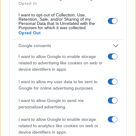
Opted In
NOTIZIE RECENTI
k
p
I want to opt-out of Collection, Use,
Retention, Sale, and/or Sharing of my
Sangue, musica e solidarietà con Avis Olbia al
Personal Data that Is Unrelated with the
Purposes for which it was collected.
Delta Center
Opted Out
Google consents
Meteo Olbia 9 agosto, temperature in calo
I want to allow Google to enable storage
related to advertising like cookies on web or
device identifiers in apps.
Salmo finisce in ospedale a Catania, ma il tour
va avanti: “Sicilia, ci sono”
I want to allow my user data to be sent to
Google for online advertising purposes.
Jovanotti, Gabry Ponte e Alfa: Olbia ombelico del
I want to allow Google to send me
personalized advertising.
mondo per una notte
I want to allow Google to enable storage
Giorgia Meloni a La Maddalena, la vicesindaco:
related to analytics like cookies on web or
device identifiers in apps.
“Orgoglio e discrezione per visita privata̶…