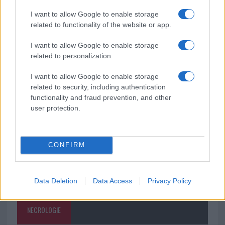
I want to allow Google to enable storage
Incendio nella notte a Olbia, a fuoco due furgoni
related to functionality of the website or app.
I want to allow Google to enable storage
related to personalization.
A fuoco un deposito con bombole, intervento dei
I want to allow Google to enable storage
vigili del fuoco a Rudalza
related to security, including authentication
functionality and fraud prevention, and other
user protection.
CONFIRM
Data Deletion
Data Access
Privacy Policy
NECROLOGIE