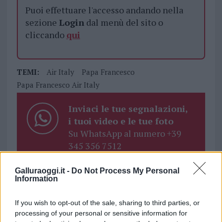
Puoi effettuare l'accesso andando nella
sezione
Login
dal menù del sito o
cliccando
qui
TEMI:
Air Italy
Papa Francesco
Papa Francesco Air Italy
Inviaci le tue segnalazioni,
i tuoi video e le tue foto
Su WhatsApp al numero +39
345 356 7512
Galluraoggi.it -
Do Not Process My Personal
Information
Notizie in tempo reale?
If you wish to opt-out of the sale, sharing to third parties, or
Entra nel canale telegram di
processing of your personal or sensitive information for
GalluraOggi.it