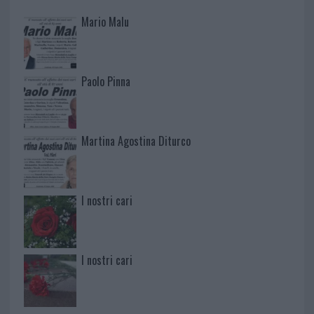
Mario Malu
Paolo Pinna
Martina Agostina Diturco
I nostri cari
I nostri cari