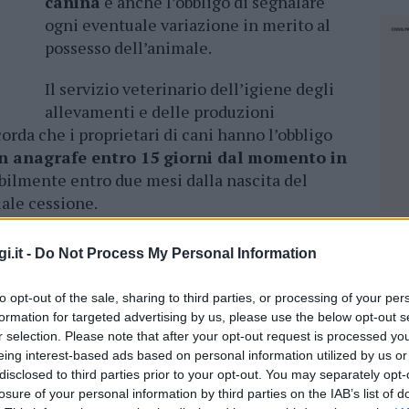
canina
e anche l’obbligo di segnalare
ogni eventuale variazione in merito al
possesso dell’animale.
Il servizio veterinario dell’igiene degli
allevamenti e delle produzioni
corda che i proprietari di cani hanno l’obbligo
 in anagrafe entro 15 giorni dal momento in
bilmente entro due mesi dalla nascita del
uale cessione.
tuali variazioni, come la proprietà, il luogo di
i.it -
Do Not Process My Personal Information
to, furto e anche il decesso, possono essere
dell’Igiene degli allevamenti e delle produzioni
to opt-out of the sale, sharing to third parties, or processing of your per
resso la struttura San Giovanni di Dio; è
formation for targeted advertising by us, please use the below opt-out s
 componendo il numero 0789/ 552220 o
r selection. Please note that after your opt-out request is processed y
ne.olbia@atssardegna.it
; ma anche ai Comuni
eing interest-based ads based on personal information utilized by us or
disclosed to third parties prior to your opt-out. You may separately opt-
Veterinari libero professionisti autorizzati.
losure of your personal information by third parties on the IAB’s list of
NEC