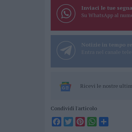
Inviaci le tue segna
Su WhatsApp al nume
Notizie in tempo r
Entra nel canale tele
Ricevi le nostre ult
Condividi l'articolo
F
T
Pi
W
S
a
w
n
h
h