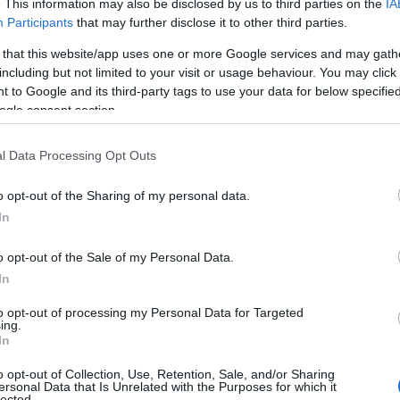
. This information may also be disclosed by us to third parties on the
IA
e all’anagrafe canina della Assl di Olbia?
Participants
that may further disclose it to other third parties.
 that this website/app uses one or more Google services and may gath
including but not limited to your visit or usage behaviour. You may click 
Igiene degli allevamenti e delle produzioni
 to Google and its third-party tags to use your data for below specifi
ogle consent section.
bia
ro professionista, accreditato dalla Assl.
l Data Processing Opt Outs
re sotto la cute del cane un microchip che
o opt-out of the Sharing of my personal data.
do univoco e permanente il cane e,
In
 cane nell’anagrafe canina della Regione
o opt-out of the Sale of my Personal Data.
In
2020
to opt-out of processing my Personal Data for Targeted
ing.
menti e delle produzioni zootecniche della Assl
In
che per una migliore erogazione del Servizio è
o opt-out of Collection, Use, Retention, Sale, and/or Sharing
 nel proprio Comune di residenza (il recapito
ersonal Data that Is Unrelated with the Purposes for which it
lected.