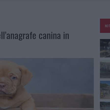
IAMME A LA MADDALENA, INCENDIO A MONTI D’À RENA
KEND A OLBIA E IN GALLURA
 BELLA ANCHE DAL VIVO: UN AMICO VIP SVELA COME FA
NOT
 A FUOCO DUE FURGONI
ll’anagrafe canina in