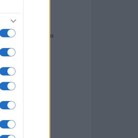
I nostri cari
Giovannimaria Cabras