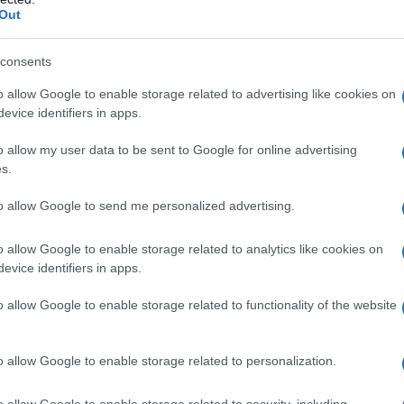
erito tra parentesi al fianco del Comune).
Out
chena,
presso il canile comunale, località
consents
1111 – 849121);
o allow Google to enable storage related to advertising like cookies on
addalena
, presso il canile comunale (10.00 –
evice identifiers in apps.
o allow my user data to be sent to Google for online advertising
s.
 Teresa di Gallura
, presso il canile Arca
0 – 10.00) (tel. 0789/740907);
to allow Google to send me personalized advertising.
io Pausania
, presso le ex Caserme Fadda
o allow Google to enable storage related to analytics like cookies on
ri Porto San Paolo
, presso le ex scuole
evice identifiers in apps.
 0789415013 – 3486549351)
o allow Google to enable storage related to functionality of the website
a
, nei locali al piano terra della struttura
 ingresso da via Borromini (ore 09.00 – 11.00)
o allow Google to enable storage related to personalization.
o allow Google to enable storage related to security, including