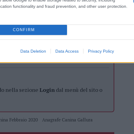
anagrafe canina possono esser fornite anche da
cation functionality and fraud prevention, and other user protection.
CONFIRM
azionali?
Data Deletion
Data Access
Privacy Policy
 mese
cliccando
qui
do nella sezione
Login
dal menù del sito o
nina Febbraio 2020
Anagrafe Canina Gallura