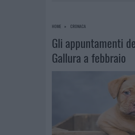
8 AGOSTO 2026
|
RISTORANTE DISTRUTTO DALLE F
7 AGOSTO 2026
|
LE PREVISIONI METEO PER IL WEE
7 AGOSTO 2026
|
MICHELLE HUNZIKER IN GALLURA,
HOME
CRONACA
8 AGOSTO 2026
|
INCENDIO NELLA NOTTE A OLBIA,
Gli appuntamenti de
Gallura a febbraio