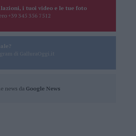
lazioni, i tuoi video e le tue foto
ro +39 345 356 7512
eale?
gram di GalluraOggi.it
ime news da
Google News