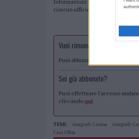
Informazioni sul calendario dell’
authenti
ciascun ufficio comunale.
Vuoi rimuovere le pubblicità n
Puoi abbonarti a
soli € 1,10 al
Sei già abbonato?
Puoi effettuare l'accesso andan
cliccando
qui
TEMI:
Anagrafe Canina
Anagrafe Ca
Cani Olbia