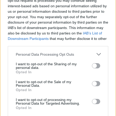
opt-out request is processed you may continue seeing
Ricevi le nostre ultime news
interest-based ads based on personal information utilized by
us or personal information disclosed to third parties prior to
your opt-out. You may separately opt-out of the further
da
Google News
disclosure of your personal information by third parties on the
IAB’s list of downstream participants. This information may
also be disclosed by us to third parties on the
IAB’s List of
Downstream Participants
that may further disclose it to other
Condividi l'articolo
third parties.
F
T
Pi
W
S
Please note that this website/app uses one or more Google
Personal Data Processing Opt Outs
a
w
n
h
h
services and may gather and store information including but
not limited to your visit or usage behaviour. You may click to
I want to opt-out of the Sharing of my
ce
it
te
at
a
personal data.
Articolo precedente
grant or deny consent to Google and its third-party tags to
Opted In
b
te
re
s
re
use your data for below specified purposes in below Google
Prossimo articolo
consent section.
I want to opt-out of the Sale of my
o
r
st
A
Personal Data.
Opted In
o
p
NOTIZIE RECENTI
k
p
I want to opt-out of processing my
Personal Data for Targeted Advertising.
Opted In
Le previsioni meteo per il weekend a Olbia e in