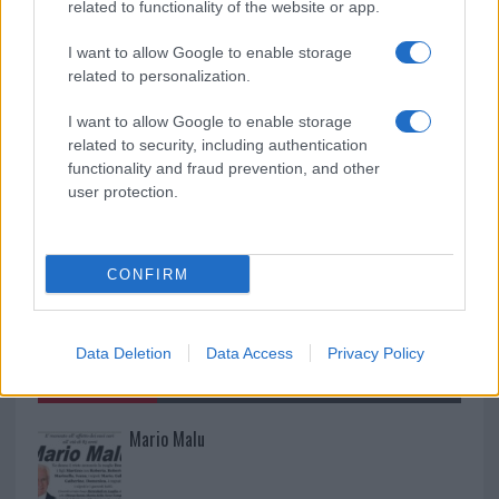
related to functionality of the website or app.
I want to allow Google to enable storage
Raid nelle campagne di Berchidda, rischio per
related to personalization.
la rete elettrica
I want to allow Google to enable storage
related to security, including authentication
functionality and fraud prevention, and other
user protection.
CONFIRM
Data Deletion
Data Access
Privacy Policy
NECROLOGIE
Mario Malu