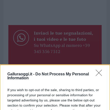
Inviaci le tue segnalazioni,
i tuoi video e le tue foto
Su WhatsApp al numero +39
345 356 7512
Galluraoggi.it -
Do Not Process My Personal
Notizie in tempo reale?
Information
Entra nel canale telegram di
GalluraOggi.it
If you wish to opt-out of the sale, sharing to third parties, or
processing of your personal or sensitive information for
targeted advertising by us, please use the below opt-out
section to confirm your selection. Please note that after your