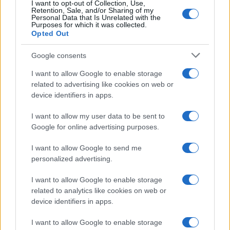
I want to opt-out of Collection, Use,
Gallura
Retention, Sale, and/or Sharing of my
Personal Data that Is Unrelated with the
Purposes for which it was collected.
Opted Out
Michelle Hunziker in Gallura, bella anche dal
vivo: un amico vip svela come fa
Google consents
I want to allow Google to enable storage
Calangianus, dopo le polemiche il centro
related to advertising like cookies on web or
accoglienza minori chiude
device identifiers in apps.
I want to allow my user data to be sent to
Olbia, divieto di sosta contro spaccio e degrado:
Google for online advertising purposes.
esplode la protesta
I want to allow Google to send me
personalized advertising.
Pausa caffè impeccabile: come scegliere la
I want to allow Google to enable storage
soluzione ideale per la casa e l’ufficio
related to analytics like cookies on web or
device identifiers in apps.
Monte Pino, la fine di un lungo dolore: storia e
I want to allow Google to enable storage
rinascita della strada che segnò la Gallura