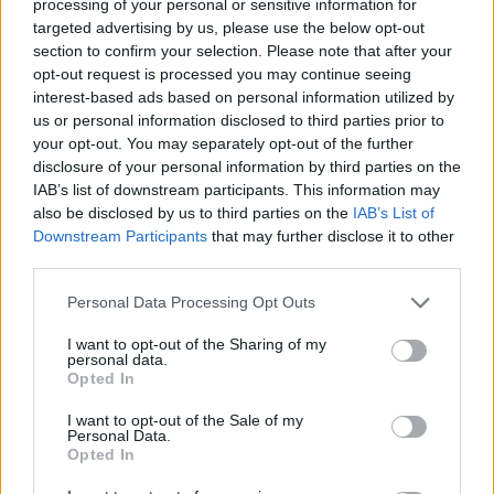
processing of your personal or sensitive information for
Meteo Olbia 7 agosto, sole e caldo tornano
targeted advertising by us, please use the below opt-out
protagonisti
section to confirm your selection. Please note that after your
opt-out request is processed you may continue seeing
interest-based ads based on personal information utilized by
Test tunnel Olbia: rampe chiuse ancora fino a
us or personal information disclosed to third parties prior to
fine agosto
your opt-out. You may separately opt-out of the further
disclosure of your personal information by third parties on the
IAB’s list of downstream participants. This information may
Aggius conquista la classifica delle mete più
also be disclosed by us to third parties on the
IAB’s List of
amate dell’estate 2026
Downstream Participants
that may further disclose it to other
third parties.
Please note that this website/app uses one or more Google
Personal Data Processing Opt Outs
services and may gather and store information including but
not limited to your visit or usage behaviour. You may click to
I want to opt-out of the Sharing of my
personal data.
grant or deny consent to Google and its third-party tags to
Opted In
use your data for below specified purposes in below Google
consent section.
I want to opt-out of the Sale of my
Personal Data.
Opted In