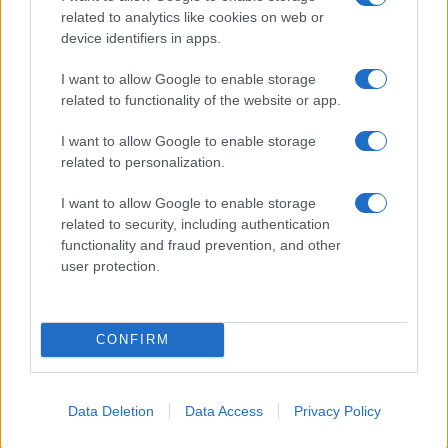
rinascita della strada che segnò la Gallura
related to analytics like cookies on web or
device identifiers in apps.
Raid nelle campagne di Berchidda, rischio per
I want to allow Google to enable storage
la rete elettrica
related to functionality of the website or app.
I want to allow Google to enable storage
Monte Pino, via i cancelli del cantiere: la Gallura
related to personalization.
ritrova la strada
I want to allow Google to enable storage
related to security, including authentication
Nuovi stalli residenti a Palau, il Comune
functionality and fraud prevention, and other
completa l’iter
user protection.
CONFIRM
Data Deletion
Data Access
Privacy Policy