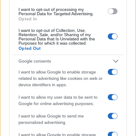
ce
it
te
at
a
Articolo precedente
b
te
re
s
re
I want to opt-out of processing my
Prossimo articolo
Personal Data for Targeted Advertising.
o
r
st
A
Opted In
o
p
I want to opt-out of Collection, Use,
Retention, Sale, and/or Sharing of my
NOTIZIE RECENTI
k
p
Personal Data that Is Unrelated with the
Purposes for which it was collected.
Opted Out
Calangianus, dopo le polemiche il centro
accoglienza minori chiude
Google consents
I want to allow Google to enable storage
related to advertising like cookies on web or
Olbia, divieto di sosta contro spaccio e degrado:
device identifiers in apps.
esplode la protesta
I want to allow my user data to be sent to
Google for online advertising purposes.
Pausa caffè impeccabile: come scegliere la
soluzione ideale per la casa e l’ufficio
I want to allow Google to send me
personalized advertising.
Monte Pino, la fine di un lungo dolore: storia e
I want to allow Google to enable storage