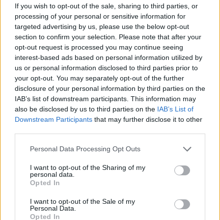
If you wish to opt-out of the sale, sharing to third parties, or
processing of your personal or sensitive information for
Notizie in tempo reale?
targeted advertising by us, please use the below opt-out
Entra nel canale telegram di
section to confirm your selection. Please note that after your
GalluraOggi.it
opt-out request is processed you may continue seeing
interest-based ads based on personal information utilized by
us or personal information disclosed to third parties prior to
your opt-out. You may separately opt-out of the further
disclosure of your personal information by third parties on the
IAB’s list of downstream participants. This information may
Ricevi le nostre ultime news
also be disclosed by us to third parties on the
IAB’s List of
Downstream Participants
that may further disclose it to other
third parties.
da
Google News
Please note that this website/app uses one or more Google
Personal Data Processing Opt Outs
services and may gather and store information including but
Condividi l'articolo
not limited to your visit or usage behaviour. You may click to
I want to opt-out of the Sharing of my
personal data.
grant or deny consent to Google and its third-party tags to
Opted In
F
T
Pi
W
S
use your data for below specified purposes in below Google
consent section.
a
w
n
h
h
I want to opt-out of the Sale of my
Personal Data.
Opted In