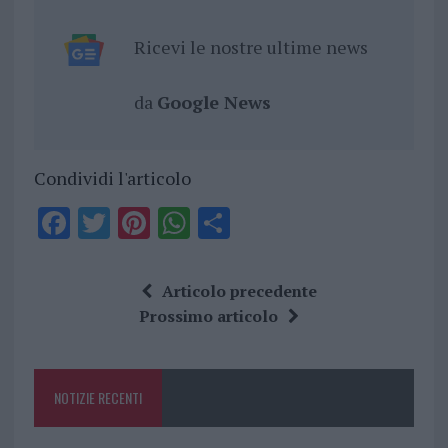
Ricevi le nostre ultime news
da
Google News
Condividi l'articolo
F
T
Pi
W
S
a
w
n
h
h
ce
it
te
at
a
Articolo precedente
b
te
re
s
re
Prossimo articolo
o
r
st
A
o
p
NOTIZIE RECENTI
k
p