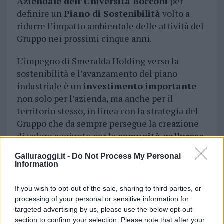
Aziendale dell’Università Bocconi
per
definire un
Piano di Sostenibilità
volto a
ridurre l’impatto ambientale delle attività del
Gruppo nei prossimi cinque anni.
L’impegno di Smeralda Holding verso la
sostenibilità e l’avanzamento del piano
industriale è un
investimento importante
non solo per l’azienda, ma anche per il
territorio stesso, in linea con la strategia del
Gruppo che da sempre persegue la creazione
di valore aggiunto per la
comunità gallurese
anche in termini di economici a partire dalle
Galluraoggi.it -
Do Not Process My Personal
numerose imprese locali e fornitori coinvolti
Information
nelle
ristrutturazioni degli hotels.
If you wish to opt-out of the sale, sharing to third parties, or
Le altre iniziative e i corsi online.
processing of your personal or sensitive information for
targeted advertising by us, please use the below opt-out
E sempre in un’ottica di valorizzazione e
section to confirm your selection. Please note that after your