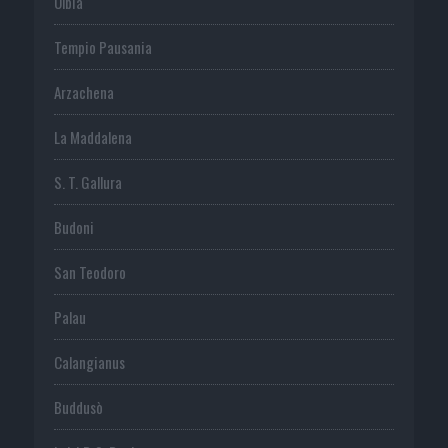
Olbia
Tempio Pausania
Arzachena
La Maddalena
S. T. Gallura
Budoni
San Teodoro
Palau
Calangianus
Buddusò