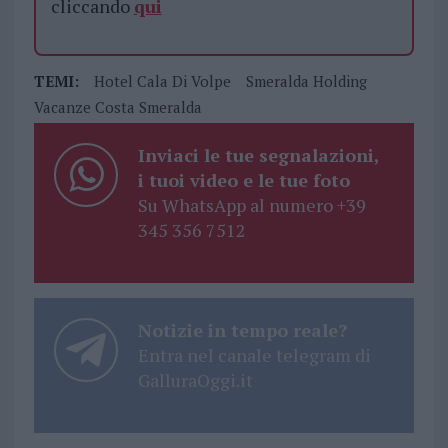
cliccando
qui
TEMI:
Hotel Cala Di Volpe
Smeralda Holding
Vacanze Costa Smeralda
Inviaci le tue segnalazioni,
i tuoi video e le tue foto
Su WhatsApp al numero +39
345 356 7512
Notizie in tempo reale?
Entra nel canale telegram di
GalluraOggi.it