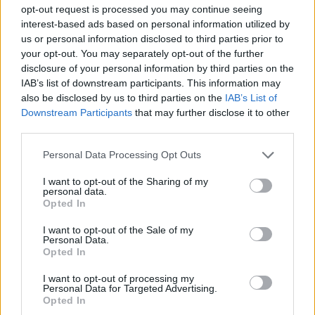
opt-out request is processed you may continue seeing
sostegno del territorio anche quest’anno,
interest-based ads based on personal information utilized by
nonostante la pandemia e il cambiamento di
us or personal information disclosed to third parties prior to
abitudini e prospettive, il Gruppo sta portando
your opt-out. You may separately opt-out of the further
avanti alcune delle
iniziative gratuite
già
disclosure of your personal information by third parties on the
avviate negli anni precedenti
per supportare
IAB’s list of downstream participants. This information may
also be disclosed by us to third parties on the
IAB’s List of
la crescita e il benessere
delle comunità
Downstream Participants
that may further disclose it to other
locali, con focus particolare sulle nuove
third parties.
generazioni, come i
corsi formativi di
Please note that this website/app uses one or more Google
lingue online
, con oltre 345 iscritti
Personal Data Processing Opt Outs
services and may gather and store information including but
nell’edizione 2021.
not limited to your visit or usage behaviour. You may click to
I want to opt-out of the Sharing of my
personal data.
grant or deny consent to Google and its third-party tags to
Opted In
use your data for below specified purposes in below Google
consent section.
I want to opt-out of the Sale of my
Personal Data.
Opted In
I want to opt-out of processing my
Personal Data for Targeted Advertising.
Opted In