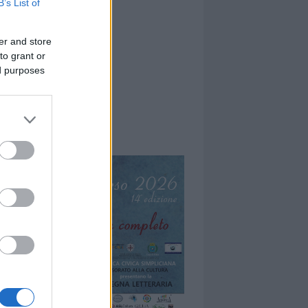
B’s List of
er and store
to grant or
ed purposes