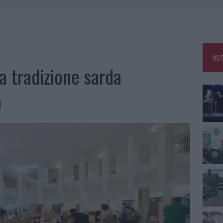
 OUT AD OLBIA PER IL READING SU ATZENI
NNI DEL DIVING CENTER DI TEGGE
 ARZACHENA: FERITO IL CONDUCENTE
NOT
: SALVATE DAI VIGILI DEL FUOCO
la tradizione sarda
a