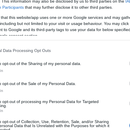
. This information may also be disclosed by us to third parties on the
IA
rdo, in particolare quello gallurese.
Participants
that may further disclose it to other third parties.
i espositori da tutta la Sardegna. Giunto al suo
 that this website/app uses one or more Google services and may gath
to nel 2020 con gli allestimenti delle vetrine
including but not limited to your visit or usage behaviour. You may click 
andato piano piano crescendo sia nel numero
 to Google and its third-party tags to use your data for below specifi
ogle consent section.
0, sia nella dimensione dell’area espositiva. La
tatori un’occasione unica per ammirare le
l Data Processing Opt Outs
 un contesto prestigioso, dove arte, tradizione e
 dialogo affascinante tra passato e presente.
o opt-out of the Sharing of my personal data.
In
ato un notevole successo, gli spazi del museo,
stati allestiti per esporre manufatti che hanno
o opt-out of the Sale of my Personal Data.
a attraverso le mani sapienti dei maestri
In
di colori vivaci e materiali nuovi e antichi,
le sculture in legno, dalle opere in metallo ai
to opt-out of processing my Personal Data for Targeted
ing.
’identità più profonda dell’isola.
In
o opt-out of Collection, Use, Retention, Sale, and/or Sharing
tecipazione di ben
50 espositori
provenienti
ersonal Data that Is Unrelated with the Purposes for which it
lected.