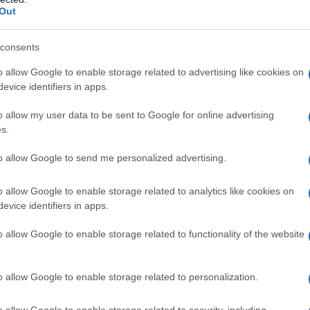
ezione di artigiani che hanno in qualche modo
Out
rs e hanno in qualche modo lanciato una sorta
zione. Hanno elaborato quelli che sono i
consents
 con colori, forme e stili che richiamano i
solo la qualità del loro lavoro, ma anche la
o allow Google to enable storage related to advertising like cookies on
evice identifiers in apps.
», ha spiegato con orgoglio
Marina Deledda
,
ere questi manufatti esposti accanto alle
o allow my user data to be sent to Google for online advertising
o ha creato una connessione unica tra la
s.
a e la sua evoluzione creativa».
to allow Google to send me personalized advertising.
 non si è limitato all’esposizione di opere
o allow Google to enable storage related to analytics like cookies on
’importante rete di scambi e collaborazioni tra
evice identifiers in apps.
senti, grazie all’iniziativa “
Fuorimuseo
”.
di Milano, questa sezione ha permesso agli
o allow Google to enable storage related to functionality of the website
ere idee e progetti, creando connessioni che
orazioni e sinergie creative.
o allow Google to enable storage related to personalization.
entimento predominante è stato l’orgoglio per una
o allow Google to enable storage related to security, including