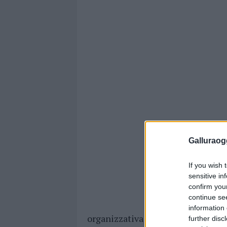
Galluraogg
If you wish 
sensitive in
confirm you
continue se
information 
organizzativa di
Promocamera
e
further disc