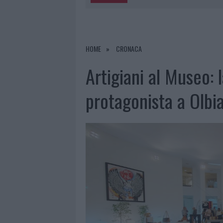
5 AGOSTO 2026
|
“SUL FILO DEL DISCORSO”: SOLD
5 AGOSTO 2026
|
LA MADDALENA, FESTA PER I 30 A
5 AGOSTO 2026
|
ESCE DI STRADA CON L’AUTO AD
HOME
CRONACA
5 AGOSTO 2026
|
TURISTE SI PERDONO A TAVOLARA
Artigiani al Museo: 
protagonista a Olbi