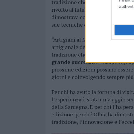
tradizione che, pur mantenendo sal
authenti
rivolto al futuro. Ogni pezzo espo
dimostrava come la Sardegna sia i
sue tecniche e visioni senza perde
“Artigiani al Museo” ha dunque sa
artigianale dell’isola in modo uni
tradizione che si rinnova costan
grande successo
e l’auspicio, es
prossime edizioni possano essere
giorni e coinvolgendo sempre più a
Per chi ha avuto la fortuna di visi
l’esperienza è stata un viaggio sen
della Sardegna. E per chi l’ha per
edizione, perché Olbia ha dimostr
tradizione, l’innovazione e l’ecce