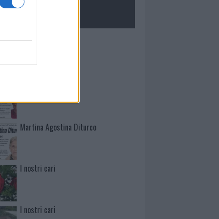
ROLOGIE
Mario Malu
Paolo Pinna
Martina Agostina Diturco
I nostri cari
I nostri cari