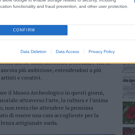
de le sue radici, si evolve con lo sguardo
cation functionality and fraud prevention, and other user protection.
NEC
sto non solo celebrava l’artigianato sardo, ma
n grado di adattarsi ai tempi, rinnovando le
re la propria identità.
CONFIRM
puto valorizzare il patrimonio culturale e
co, ponendo l’accento sul futuro di una
Data Deletion
Data Access
Privacy Policy
temente.
L’evento si può considerare un
presso anche dalla direttrice Deledda, è che le
 ancora più ambiziose, estendendosi a più
rtisti e creativi.
tare il Museo Archeologico in questi giorni,
soriale attraverso l’arte, la cultura e l’anima
so, non resta che attendere la prossima
ato di essere una casa accogliente per la
llenza artigianale sarda.