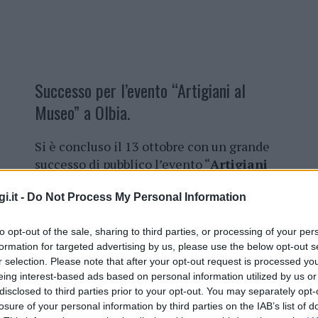
Successo per l’evento “Artigiani al
Museo” a Olbia.
Si è concluso il 13 ottobre con un grande
successo di pubblico l’evento “
Artigiani
al Museo
“, inserito nella
i.it -
Do Not Process My Personal Information
manifestazione “
Benvenuto
Vermentino
”, che ha trasformato il
to opt-out of the sale, sharing to third parties, or processing of your per
Museo Archeologico di Olbia in
formation for targeted advertising by us, please use the below opt-out s
un’autentica vetrina dell’eccellenza
r selection. Please note that after your opt-out request is processed y
artigianale sarda. Organizzato da
CNA
eing interest-based ads based on personal information utilized by us or
Gallura
grazie ai contributi e alla
disclosed to third parties prior to your opt-out. You may separately opt-
 di
Camera di Commercio
, racchiude le
losure of your personal information by third parties on the IAB’s list of