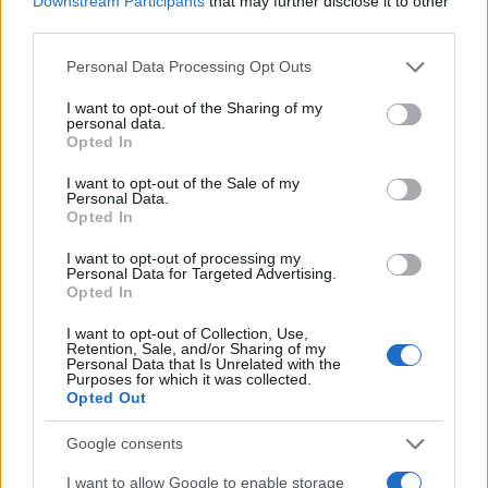
Downstream Participants
that may further disclose it to other
third parties.
Inviaci le tue segnalazioni,
Please note that this website/app uses one or more Google
Personal Data Processing Opt Outs
i tuoi video e le tue foto
services and may gather and store information including but
Su WhatsApp al numero +39
not limited to your visit or usage behaviour. You may click to
I want to opt-out of the Sharing of my
personal data.
345 356 7512
grant or deny consent to Google and its third-party tags to
Opted In
use your data for below specified purposes in below Google
consent section.
I want to opt-out of the Sale of my
Personal Data.
Opted In
Ricevi le nostre ultime news
I want to opt-out of processing my
Personal Data for Targeted Advertising.
Opted In
da
Google News
I want to opt-out of Collection, Use,
Retention, Sale, and/or Sharing of my
Personal Data that Is Unrelated with the
Purposes for which it was collected.
Condividi l'articolo
Opted Out
F
T
Pi
W
S
Google consents
a
w
n
h
h
I want to allow Google to enable storage