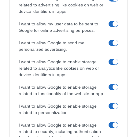
related to advertising like cookies on web or
ce
it
te
at
a
Articolo precedente
device identifiers in apps.
b
te
re
s
re
Prossimo articolo
I want to allow my user data to be sent to
o
r
st
A
Google for online advertising purposes.
o
p
NOTIZIE RECENTI
I want to allow Google to send me
k
p
personalized advertising.
Meteo Olbia 9 agosto, temperature in calo
I want to allow Google to enable storage
related to analytics like cookies on web or
Salmo finisce in ospedale a Catania, ma il tour
device identifiers in apps.
va avanti: “Sicilia, ci sono”
I want to allow Google to enable storage
related to functionality of the website or app.
Jovanotti, Gabry Ponte e Alfa: Olbia ombelico del
mondo per una notte
I want to allow Google to enable storage
related to personalization.
Giorgia Meloni a La Maddalena, la vicesindaco:
I want to allow Google to enable storage
“Orgoglio e discrezione per visita privata̶…
related to security, including authentication