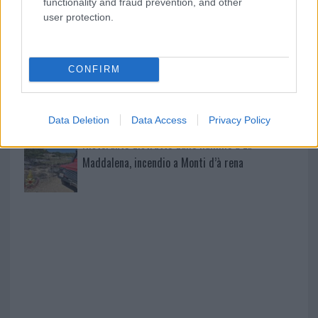
functionality and fraud prevention, and other
user protection.
Incendio nella notte a Olbia, a fuoco due furgoni
CONFIRM
A fuoco un deposito con bombole, intervento dei
vigili del fuoco a Rudalza
Data Deletion
Data Access
Privacy Policy
Ristorante distrutto dalle fiamme a La
Maddalena, incendio a Monti d’à rena