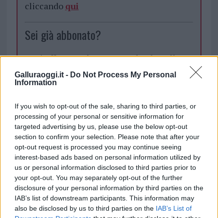
cliccando
qui
Sei già abbonato?
Puoi effettuare l'accesso andando nella
sezione
Login
dal menù del sito o
Galluraoggi.it -
Do Not Process My Personal
cliccando
qui
Information
If you wish to opt-out of the sale, sharing to third parties, or
processing of your personal or sensitive information for
TEMI:
Anagrafe Arzachena
targeted advertising by us, please use the below opt-out
Carta D’identità Arzachena
Comune Di Arzachena
section to confirm your selection. Please note that after your
Notizie Arzachena
opt-out request is processed you may continue seeing
interest-based ads based on personal information utilized by
Notizie in tempo reale?
us or personal information disclosed to third parties prior to
your opt-out. You may separately opt-out of the further
Entra nel canale telegram di
disclosure of your personal information by third parties on the
GalluraOggi.it
IAB’s list of downstream participants. This information may
also be disclosed by us to third parties on the
IAB’s List of