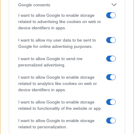
esplode la protesta
Google consents
I want to allow Google to enable storage
Pausa caffè impeccabile: come scegliere la
related to advertising like cookies on web or
soluzione ideale per la casa e l’ufficio
device identifiers in apps.
I want to allow my user data to be sent to
Monte Pino, la fine di un lungo dolore: storia e
Google for online advertising purposes.
rinascita della strada che segnò la Gallura
I want to allow Google to send me
personalized advertising.
Raid nelle campagne di Berchidda, rischio per
la rete elettrica
I want to allow Google to enable storage
related to analytics like cookies on web or
device identifiers in apps.
Monte Pino, via i cancelli del cantiere: la Gallura
ritrova la strada
I want to allow Google to enable storage
related to functionality of the website or app.
I want to allow Google to enable storage
related to personalization.