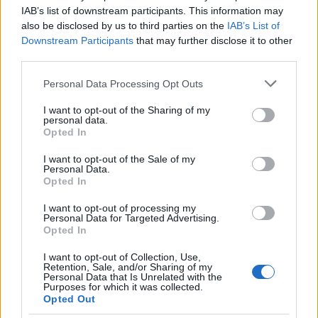
F
T
Pi
W
S
IAB’s list of downstream participants. This information may
also be disclosed by us to third parties on the
IAB’s List of
a
w
n
h
h
Downstream Participants
that may further disclose it to other
ce
it
te
at
a
third parties.
Articolo precedente
b
te
re
s
re
Prossimo articolo
Please note that this website/app uses one or more Google
Personal Data Processing Opt Outs
o
r
st
A
services and may gather and store information including but
not limited to your visit or usage behaviour. You may click to
I want to opt-out of the Sharing of my
o
p
personal data.
grant or deny consent to Google and its third-party tags to
Opted In
NOTIZIE RECENTI
use your data for below specified purposes in below Google
k
p
consent section.
I want to opt-out of the Sale of my
Personal Data.
Michelle Hunziker in Gallura, bella anche dal
Opted In
vivo: un amico vip svela come fa
I want to opt-out of processing my
Personal Data for Targeted Advertising.
Opted In
Calangianus, dopo le polemiche il centro
accoglienza minori chiude
I want to opt-out of Collection, Use,
Retention, Sale, and/or Sharing of my
Personal Data that Is Unrelated with the
Purposes for which it was collected.
Olbia, divieto di sosta contro spaccio e degrado:
Opted Out