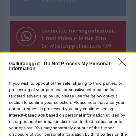
GalluraOggi.it
Inviaci le tue segnalazioni,
i tuoi video e le tue foto
Su WhatsApp al numero +39
345 356 7512
Galluraoggi.it -
Do Not Process My Personal
Information
If you wish to opt-out of the sale, sharing to third parties, or
Ricevi le nostre ultime news
processing of your personal or sensitive information for
targeted advertising by us, please use the below opt-out
section to confirm your selection. Please note that after your
da
Google News
opt-out request is processed you may continue seeing
interest-based ads based on personal information utilized by
us or personal information disclosed to third parties prior to
Condividi l'articolo
your opt-out. You may separately opt-out of the further
disclosure of your personal information by third parties on the