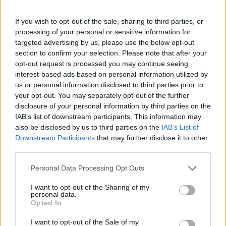
La Maddalena, festa per i 30 anni del Diving
If you wish to opt-out of the sale, sharing to third parties, or
processing of your personal or sensitive information for
center di Tegge
targeted advertising by us, please use the below opt-out
section to confirm your selection. Please note that after your
Esce di strada con l’auto ad Arzachena: ferito il
opt-out request is processed you may continue seeing
interest-based ads based on personal information utilized by
conducente
us or personal information disclosed to third parties prior to
your opt-out. You may separately opt-out of the further
disclosure of your personal information by third parties on the
Turiste si perdono a Tavolara: salvate dai vigili
IAB’s list of downstream participants. This information may
del fuoco
also be disclosed by us to third parties on the
IAB’s List of
Downstream Participants
that may further disclose it to other
third parties.
Meteo Olbia 6 agosto, migliora il tempo in
Gallura
Please note that this website/app uses one or more Google
Personal Data Processing Opt Outs
services and may gather and store information including but
not limited to your visit or usage behaviour. You may click to
I want to opt-out of the Sharing of my
personal data.
grant or deny consent to Google and its third-party tags to
Opted In
use your data for below specified purposes in below Google
consent section.
I want to opt-out of the Sale of my