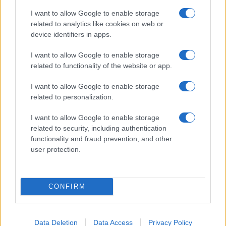
I want to allow Google to enable storage
related to analytics like cookies on web or
device identifiers in apps.
I nostri cari
I want to allow Google to enable storage
related to functionality of the website or app.
I nostri cari
I want to allow Google to enable storage
related to personalization.
I want to allow Google to enable storage
Giovannimaria Cabras
related to security, including authentication
functionality and fraud prevention, and other
user protection.
CONFIRM
Invia un Comunicato Stampa
|
Pubblicità
|
Segnala
Data Deletion
Data Access
Privacy Policy