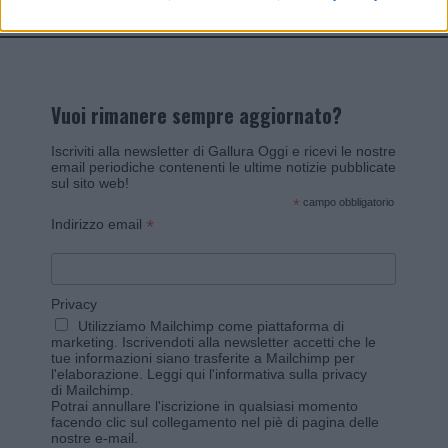
Vuoi rimanere sempre aggiornato?
Iscriviti alla newsletter di Gallura Oggi e ricevi le nostre
email periodiche contenenti le ultime notizie pubblicate
sul sito web!
*
campo obbligatorio
*
Indirizzo email
Privacy
Utilizziamo Mailchimp come piattaforma di
marketing. Iscrivendoti alla newsletter accetti che le
tue informazioni siano trasferite a Mailchimp per
l'elaborazione.
Leggi qui l'informativa sulla privacy
di Mailchimp
.
Potrai annullare l'iscrizione in qualsiasi momento
facendo clic sul collegamento nel piè di pagina delle
nostre e-mail.