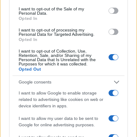
use your data for below specified purposes in below Google
consent section.
Condividi l'articolo
I want to opt-out of the Sale of my
Personal Data.
Opted In
F
T
Pi
W
S
a
w
n
h
h
I want to opt-out of processing my
Personal Data for Targeted Advertising.
ce
it
te
at
a
Opted In
Articolo precedente
b
te
re
s
re
Prossimo articolo
I want to opt-out of Collection, Use,
Retention, Sale, and/or Sharing of my
o
r
st
A
Personal Data that Is Unrelated with the
Purposes for which it was collected.
o
p
Opted Out
NOTIZIE RECENTI
k
p
Google consents
I want to allow Google to enable storage
Auto finisce contro un muretto, un ferito ad
related to advertising like cookies on web or
Arzachena
device identifiers in apps.
I want to allow my user data to be sent to
Incidente a Baia Sardinia, scontro tra auto e
Google for online advertising purposes.
moto: un ferito