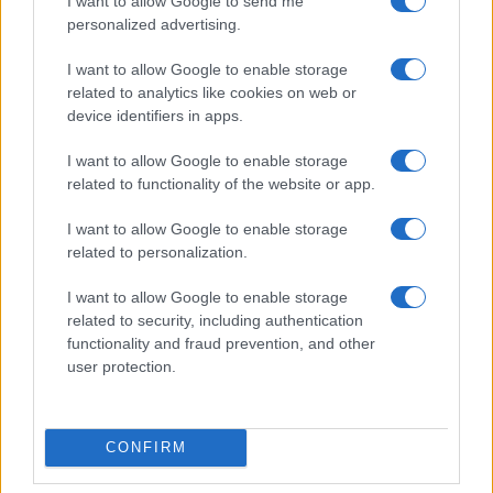
I want to allow Google to send me
personalized advertising.
Olbia, le previsioni meteo per lunedì 10 agosto
2026
I want to allow Google to enable storage
related to analytics like cookies on web or
device identifiers in apps.
Le ultime offerte di lavoro a Olbia e in Gallura
I want to allow Google to enable storage
related to functionality of the website or app.
Cumuli di rifiuti a Santa Teresa Gallura, la
I want to allow Google to enable storage
segnalazione dei residenti
related to personalization.
I want to allow Google to enable storage
Incendi in Gallura, devastati un chiosco e due
related to security, including authentication
furgoni: le indagini
functionality and fraud prevention, and other
user protection.
Cannigione celebra la cultura gallurese con il
“Poker letterario”
CONFIRM