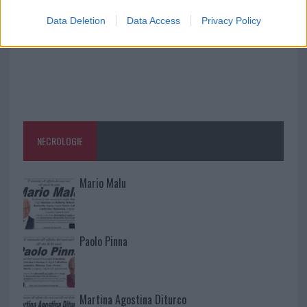
Data Deletion
Data Access
Privacy Policy
NECROLOGIE
Mario Malu
Paolo Pinna
Martina Agostina Diturco