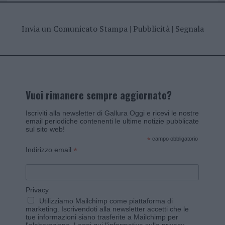
Invia un Comunicato Stampa
|
Pubblicità
|
Segnala
Vuoi rimanere sempre aggiornato?
Iscriviti alla newsletter di Gallura Oggi e ricevi le nostre
email periodiche contenenti le ultime notizie pubblicate
sul sito web!
*
campo obbligatorio
*
Indirizzo email
Privacy
Utilizziamo Mailchimp come piattaforma di
marketing. Iscrivendoti alla newsletter accetti che le
tue informazioni siano trasferite a Mailchimp per
l'elaborazione.
Leggi qui l'informativa sulla privacy