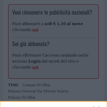
Vuoi rimuovere le pubblicità nazionali?
Puoi abbonarti a
soli € 1,10 al mese
cliccando
qui
Sei già abbonato?
Puoi effettuare l'accesso andando nella
sezione
Login
dal menù del sito o
cliccando
qui
TEMI:
Comune Di Olbia
Palazzo Ferrovia Via Vittorio Veneto
Palazzo Fs Olbia