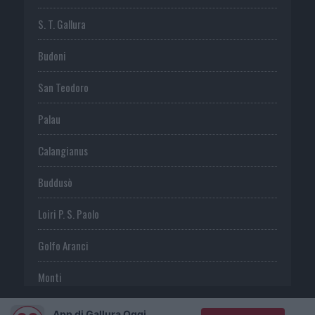
S. T. Gallura
Budoni
San Teodoro
Palau
Calangianus
Buddusò
Loiri P. S. Paolo
Golfo Aranci
Monti
Telti
App di Gallura Oggi