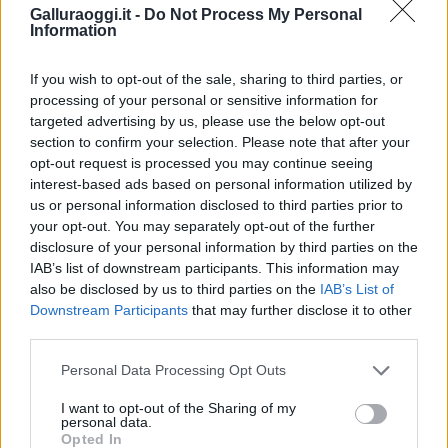
Notizie in tempo reale?
Galluraoggi.it -
Do Not Process My Personal
Entra nel canale telegram di
Information
GalluraOggi.it
If you wish to opt-out of the sale, sharing to third parties, or
processing of your personal or sensitive information for
targeted advertising by us, please use the below opt-out
section to confirm your selection. Please note that after your
Inviaci le tue segnalazioni,
opt-out request is processed you may continue seeing
i tuoi video e le tue foto
interest-based ads based on personal information utilized by
Su WhatsApp al numero +39
us or personal information disclosed to third parties prior to
your opt-out. You may separately opt-out of the further
345 356 7512
disclosure of your personal information by third parties on the
IAB’s list of downstream participants. This information may
also be disclosed by us to third parties on the
IAB’s List of
Downstream Participants
that may further disclose it to other
third parties.
Ricevi le nostre ultime news
Please note that this website/app uses one or more Google
Personal Data Processing Opt Outs
services and may gather and store information including but
da
Google News
not limited to your visit or usage behaviour. You may click to
I want to opt-out of the Sharing of my
personal data.
grant or deny consent to Google and its third-party tags to
Opted In