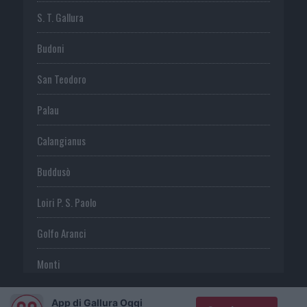
S. T. Gallura
Budoni
San Teodoro
Palau
Calangianus
Buddusò
Loiri P. S. Paolo
Golfo Aranci
Monti
Telti
App di Gallura Oggi