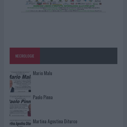
NECROLOGIE
Mario Malu
Paolo Pinna
Martina Agostina Diturco