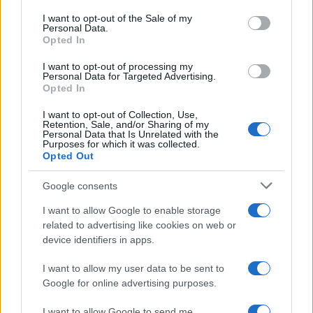
center di Tegge
consent section.
I want to opt-out of the Sale of my
Personal Data.
Opted In
Esce di strada con l’auto ad Arzachena: ferito il
I want to opt-out of processing my
conducente
Personal Data for Targeted Advertising.
Opted In
Turiste si perdono a Tavolara: salvate dai vigili
I want to opt-out of Collection, Use,
Retention, Sale, and/or Sharing of my
del fuoco
Personal Data that Is Unrelated with the
Purposes for which it was collected.
Opted Out
Meteo Olbia 6 agosto, migliora il tempo in
Google consents
Gallura
I want to allow Google to enable storage
related to advertising like cookies on web or
Incidente Olbia, poliziotto in vacanza salva 6
device identifiers in apps.
persone: due bimbi tra i feriti
I want to allow my user data to be sent to
Google for online advertising purposes.
I want to allow Google to send me