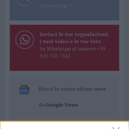
GalluraOggi.it
Inviaci le tue segnalazioni,
i tuoi video e le tue foto
Su WhatsApp al numero +39
345 356 7512
Ricevi le nostre ultime news
da
Google News
Condividi l'articolo