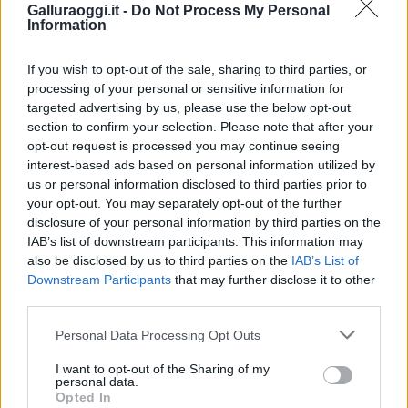
Galluraoggi.it -
Do Not Process My Personal
F
T
Pi
W
S
Information
a
w
n
h
h
If you wish to opt-out of the sale, sharing to third parties, or
ce
it
te
at
a
processing of your personal or sensitive information for
Articolo precedente
targeted advertising by us, please use the below opt-out
b
te
re
s
re
Prossimo articolo
section to confirm your selection. Please note that after your
o
r
st
A
opt-out request is processed you may continue seeing
interest-based ads based on personal information utilized by
o
p
us or personal information disclosed to third parties prior to
NOTIZIE RECENTI
k
p
your opt-out. You may separately opt-out of the further
disclosure of your personal information by third parties on the
IAB’s list of downstream participants. This information may
Migliori agenzie per l’Attestazione SOA in Italia:
also be disclosed by us to third parties on the
IAB’s List of
lista delle 4 realtà più efficienti nella g…
Downstream Participants
that may further disclose it to other
third parties.
“Sul filo del discorso”: sold out ad Olbia per il
Please note that this website/app uses one or more Google
Personal Data Processing Opt Outs
reading su Atzeni
services and may gather and store information including but
not limited to your visit or usage behaviour. You may click to
I want to opt-out of the Sharing of my
personal data.
grant or deny consent to Google and its third-party tags to
Opted In
La Maddalena, festa per i 30 anni del Diving
use your data for below specified purposes in below Google