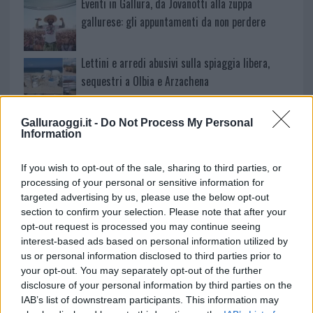
Eventi in Gallura, da Jovanotti alla zuppa
gallurese: gli appuntamenti da non perdere
Lettini e arredi abusivi sulla spiaggia libera,
sequestri a Olbia e Arzachena
È morto Francesco Guccini, il maestro che
Galluraoggi.it -
Do Not Process My Personal
Information
rifiutò la Costa Smeralda
If you wish to opt-out of the sale, sharing to third parties, or
Nuovo sportello rifiuti a Palau, una svolta per gli
processing of your personal or sensitive information for
targeted advertising by us, please use the below opt-out
utenti
section to confirm your selection. Please note that after your
opt-out request is processed you may continue seeing
interest-based ads based on personal information utilized by
us or personal information disclosed to third parties prior to
your opt-out. You may separately opt-out of the further
disclosure of your personal information by third parties on the
IAB’s list of downstream participants. This information may