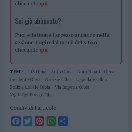
cliccando
qui
Sei già abbonato?
Puoi effettuare l'accesso andando nella
sezione
Login
dal menù del sito o
cliccando
qui
TEMI:
118 Olbia
Auto Olbia
Auto Ribalta Olbia
Incidente Olbia
Notizie Olbia
Ospedale Olbia
Polizia Locale Olbia
Via Imperia Olbia
Vigili Del Fuoco Olbia
Condividi l'articolo
F
T
Pi
W
S
a
w
n
h
h