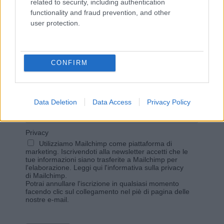
related to security, including authentication
functionality and fraud prevention, and other
user protection.
Vuoi rimanere sempre aggiornato?
Iscriviti alla newsletter di Gallura Oggi e ricevi le nostre
CONFIRM
email periodiche contenenti le ultime notizie pubblicate
sul sito web!
*
campo obbligatorio
*
Indirizzo email
Data Deletion
Data Access
Privacy Policy
Privacy
Utilizziamo Mailchimp come piattaforma di
marketing. Iscrivendoti alla newsletter accetti che le
tue informazioni siano trasferite a Mailchimp per
l'elaborazione.
Leggi qui l'informativa sulla privacy
di Mailchimp
.
Potrai annullare l'iscrizione in qualsiasi momento
facendo clic sul collegamento nel piè di pagina delle
nostre e-mail.