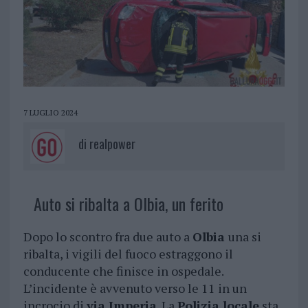
7 LUGLIO 2024
di
realpower
Auto si ribalta a Olbia, un ferito
Dopo lo scontro fra due auto a
Olbia
una si
ribalta, i vigili del fuoco estraggono il
conducente che finisce in ospedale.
L’incidente è avvenuto verso le 11 in un
incrocio di
via Imperia
. La
Polizia locale
sta