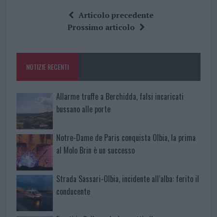
ce
it
te
at
a
Articolo precedente
b
te
re
s
re
Prossimo articolo
o
r
st
A
o
p
NOTIZIE RECENTI
k
p
Allarme truffe a Berchidda, falsi incaricati
bussano alle porte
Notre-Dame de Paris conquista Olbia, la prima
al Molo Brin è un successo
Strada Sassari-Olbia, incidente all’alba: ferito il
conducente