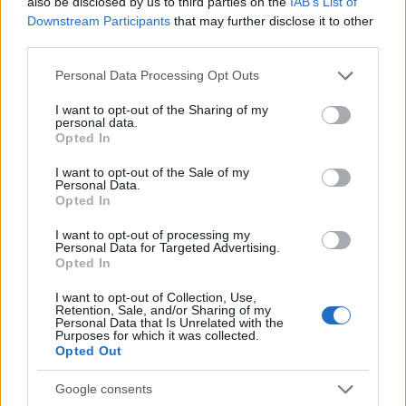
also be disclosed by us to third parties on the
IAB’s List of
Downstream Participants
that may further disclose it to other
third parties.
Please note that this website/app uses one or more Google
Personal Data Processing Opt Outs
NECROLOGIE
services and may gather and store information including but
not limited to your visit or usage behaviour. You may click to
I want to opt-out of the Sharing of my
personal data.
grant or deny consent to Google and its third-party tags to
Mario Malu
Opted In
use your data for below specified purposes in below Google
consent section.
I want to opt-out of the Sale of my
Personal Data.
Opted In
Paolo Pinna
I want to opt-out of processing my
Personal Data for Targeted Advertising.
Opted In
Martina Agostina Diturco
I want to opt-out of Collection, Use,
Retention, Sale, and/or Sharing of my
Personal Data that Is Unrelated with the
Purposes for which it was collected.
Opted Out
I nostri cari
Google consents