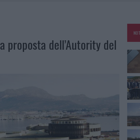
U, IL COMUNE COMPLETA L’ITER
SCEGLIERE LA SOLUZIONE IDEALE PER LA CASA E L’UFFICIO
GO DOLORE: STORIA E RINASCITA DELLA STRADA CHE SEGNÒ LA GALLURA
NOT
DDA, RISCHIO PER LA RETE ELETTRICA
la proposta dell’Autority del