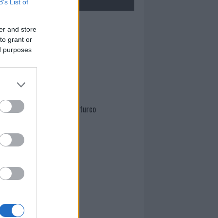
B’s List of
Mario Malu
er and store
to grant or
ed purposes
Paolo Pinna
Martina Agostina Diturco
I nostri cari
I nostri cari