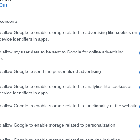
ttentrionale di Sardegna,
faccia sistema e usi
Out
e due Autorità non vuol dire avere una visione
iconoscere ad un intero territorio i propri
consents
re ancora penalizzata da logiche di potere
o allow Google to enable storage related to advertising like cookies on
zioni e soprattutto non si possono utilizzare
evice identifiers in apps.
Infine, la citazione del paventato rischio di
n caso di “splittamento” dell’Autorità – che
o allow my user data to be sent to Google for online advertising
ome ulteriore sua giustificazione – non ha
s.
a realizzazione di due Asdp permetterebbe non
to allow Google to send me personalized advertising.
i del Pnrr, ma anche la possibilità di attrarne
nord Sardegna quando erano gestiti dell’Autorità
o allow Google to enable storage related to analytics like cookies on
lli di organizzazione ed efficienza”.
evice identifiers in apps.
o allow Google to enable storage related to functionality of the website
azionali?
o allow Google to enable storage related to personalization.
o allow Google to enable storage related to security, including