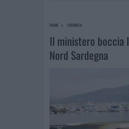
7 AGOSTO 2026
|
NUOVI STALLI RESIDENTI A PALA
7 AGOSTO 2026
|
PAUSA CAFFÈ IMPECCABILE: COME 
7 AGOSTO 2026
|
MONTE PINO, LA FINE DI UN LUN
HOME
CRONACA
7 AGOSTO 2026
|
RAID NELLE CAMPAGNE DI BERCHI
Il ministero boccia 
Nord Sardegna