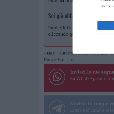
Puoi abbonarti a
soli € 1,10 al
authenti
Sei già abbonato?
Puoi effettuare l'accesso andan
cliccando
qui
TEMI:
Autorità Portuale Sardegna
A
Notizie Sardegna
Inviaci le tue segna
Su WhatsApp al nume
Notizie in tempo r
Entra nel canale tele