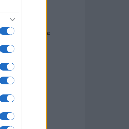
I nostri cari
Giovannimaria Cabras