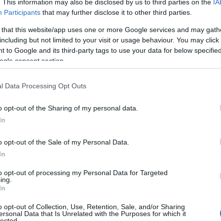
. This information may also be disclosed by us to third parties on the
IA
aro: AdsP della Sicilia Occidentale 2.040.047,
Participants
that may further disclose it to other third parties.
139, mentre AdsP del Mar di Sardegna 6.258836
 that this website/app uses one or more Google services and may gath
on Porto Torres a
1.031.547
e Cagliari ferma a
including but not limited to your visit or usage behaviour. You may click 
no la realtà”.
 to Google and its third-party tags to use your data for below specifi
ogle consent section.
ati sono ancora più inequivocabili e
 avanti per la nostra strada – aggiunge – Nel
l Data Processing Opt Outs
tale aveva un traffico merci totale pari a
 a 6.189.091 e Termini Imerese a 1.188.199) e
o opt-out of the Sharing of my personal data.
.810.274 mentre l’AdsP del Mar di Sardegna
In
a delle due Authority siciliane, con Cagliari a
rto Torres a 352.789.
La somma delle merci
o opt-out of the Sale of my Personal Data.
a e Porto Torres è dunque superiore a quella
In
Occidentale
”.
to opt-out of processing my Personal Data for Targeted
ing.
n il ministro Giovannini, invece,
In
 superare la visione mono scalo a favore di una
o opt-out of Collection, Use, Retention, Sale, and/or Sharing
o -. E’ importante che il Nord Sardegna, con
ersonal Data that Is Unrelated with the Purposes for which it
lected.