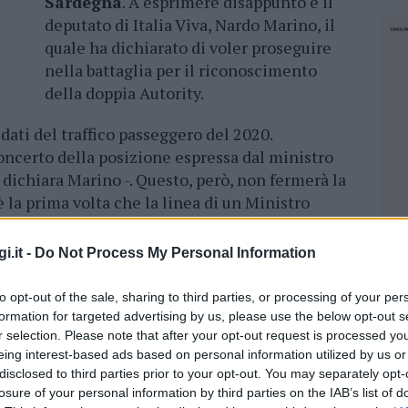
Sardegna
. A esprimere disappunto è il
deputato di Italia Viva, Nardo Marino, il
quale ha dichiarato di voler proseguire
nella battaglia per il riconoscimento
della doppia Autority.
dati del traffico passeggero del 2020.
ncerto della posizione espressa dal ministro
 dichiara Marino -. Questo, però, non fermerà la
la prima volta che la linea di un Ministro
Non è accettabile che il Ministro – a
ssunta pubblicamente –
prenda come
i.it -
Do Not Process My Personal Information
pandemica
”.
to opt-out of the sale, sharing to third parties, or processing of your per
 invece, racconterebbero un’altra realtà.
formation for targeted advertising by us, please use the below opt-out s
logica dei numeri, l’analisi degli anni
r selection. Please note that after your opt-out request is processed y
2018
quando le Autorità di sistema portuale –
eing interest-based ads based on personal information utilized by us or
disclosed to third parties prior to your opt-out. You may separately opt-
traffico passeggeri inferiore a quello della
losure of your personal information by third parties on the IAB’s list of
NEC
a preferito non prendere in considerazione,