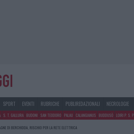
SPORT
EVENTI
RUBRICHE
PUBLIREDAZIONALI
NECROLOGIE
A
S. T. GALLURA
BUDONI
SAN TEODORO
PALAU
CALANGIANUS
BUDDUSÒ
LOIRI P. S. 
I CANCELLI DEL CANTIERE: LA GALLURA RITROVA LA STRADA