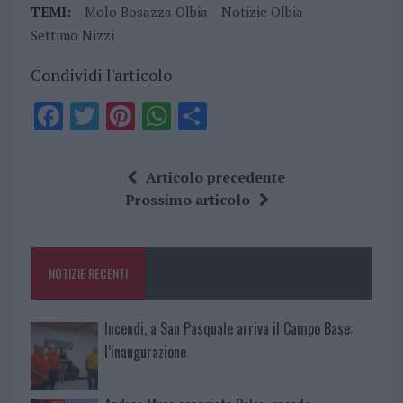
TEMI:
Molo Bosazza Olbia
Notizie Olbia
Settimo Nizzi
Condividi l'articolo
F
T
Pi
W
S
a
w
n
h
h
ce
it
te
at
a
Articolo precedente
b
te
re
s
re
Prossimo articolo
o
r
st
A
o
p
NOTIZIE RECENTI
k
p
Incendi, a San Pasquale arriva il Campo Base:
l’inaugurazione