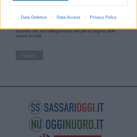
Utilizziamo Mailchimp come piattaforma di
marketing. Iscrivendoti alla newsletter accetti che le
tue informazioni siano trasferite a Mailchimp per
l'elaborazione.
Leggi qui l'informativa sulla privacy
Data Deletion
Data Access
Privacy Policy
di Mailchimp
.
Potrai annullare l'iscrizione in qualsiasi momento
facendo clic sul collegamento nel piè di pagina delle
nostre e-mail.