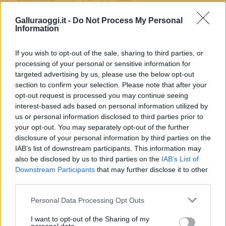
amate dell’estate 2026
Galluraoggi.it -
Do Not Process My Personal
Information
If you wish to opt-out of the sale, sharing to third parties, or
processing of your personal or sensitive information for
targeted advertising by us, please use the below opt-out
section to confirm your selection. Please note that after your
opt-out request is processed you may continue seeing
interest-based ads based on personal information utilized by
us or personal information disclosed to third parties prior to
your opt-out. You may separately opt-out of the further
NECROLOGIE
disclosure of your personal information by third parties on the
IAB’s list of downstream participants. This information may
also be disclosed by us to third parties on the
IAB’s List of
Mario Malu
Downstream Participants
that may further disclose it to other
third parties.
Please note that this website/app uses one or more Google
Personal Data Processing Opt Outs
Paolo Pinna
services and may gather and store information including but
not limited to your visit or usage behaviour. You may click to
I want to opt-out of the Sharing of my