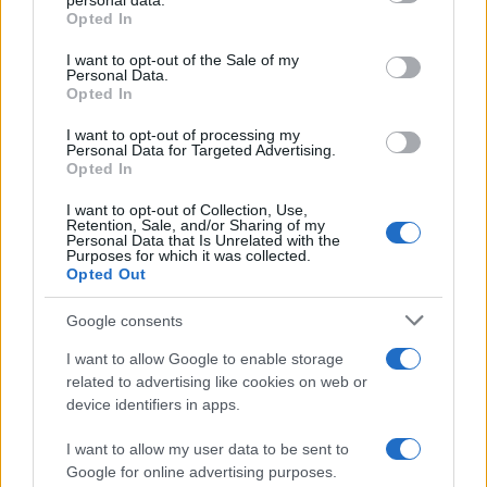
personal data.
grant or deny consent to Google and its third-party tags to
Opted In
use your data for below specified purposes in below Google
Martina Agostina Diturco
consent section.
I want to opt-out of the Sale of my
Personal Data.
Opted In
I nostri cari
I want to opt-out of processing my
Personal Data for Targeted Advertising.
Opted In
I want to opt-out of Collection, Use,
Retention, Sale, and/or Sharing of my
I nostri cari
Personal Data that Is Unrelated with the
Purposes for which it was collected.
Opted Out
I nostri cari
Google consents
I want to allow Google to enable storage
related to advertising like cookies on web or
device identifiers in apps.
Giovannimaria Cabras
I want to allow my user data to be sent to
Google for online advertising purposes.