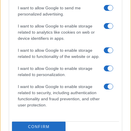
I want to allow Google to send me
personalized advertising.
I want to allow Google to enable storage
Invia un Comunicato Stampa
|
Pubblicità
|
Segnala
related to analytics like cookies on web or
device identifiers in apps.
I want to allow Google to enable storage
related to functionality of the website or app.
I want to allow Google to enable storage
Vuoi rimanere sempre aggiornato?
related to personalization.
Iscriviti alla newsletter di Gallura Oggi e ricevi le nostre
email periodiche contenenti le ultime notizie pubblicate
I want to allow Google to enable storage
sul sito web!
related to security, including authentication
*
campo obbligatorio
functionality and fraud prevention, and other
*
Indirizzo email
user protection.
Privacy
CONFIRM