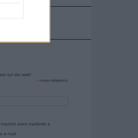
cate sul sito web!
*
campo obbligatorio
rmazioni siano trasferite a
e e-mail.