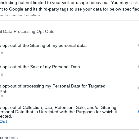
including but not limited to your visit or usage behaviour. You may click 
 to Google and its third-party tags to use your data for below specifi
azionali?
ogle consent section.
l Data Processing Opt Outs
 mese
cliccando
qui
o opt-out of the Sharing of my personal data.
In
do nella sezione
Login
dal menù del sito o
o opt-out of the Sale of my Personal Data.
In
to opt-out of processing my Personal Data for Targeted
ing.
In
a Maddalena
Linea Blu
Linea Blu Aglientu
Notizie La Maddalena
o opt-out of Collection, Use, Retention, Sale, and/or Sharing
ersonal Data that Is Unrelated with the Purposes for which it
lected.
eale?
Out
gram di GalluraOggi.it
consents