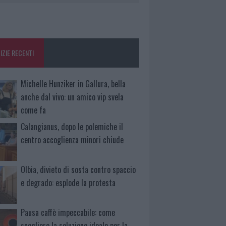
IZIE RECENTI
Michelle Hunziker in Gallura, bella
anche dal vivo: un amico vip svela
come fa
Calangianus, dopo le polemiche il
centro accoglienza minori chiude
Olbia, divieto di sosta contro spaccio
e degrado: esplode la protesta
Pausa caffè impeccabile: come
scegliere la soluzione ideale per la