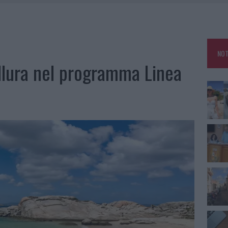
RO SPACCIO E DEGRADO: ESPLODE LA PROTESTA
SCEGLIERE LA SOLUZIONE IDEALE PER LA CASA E L’UFFICIO
GO DOLORE: STORIA E RINASCITA DELLA STRADA CHE SEGNÒ LA GALLURA
NOT
 BELLA ANCHE DAL VIVO: UN AMICO VIP SVELA COME FA
allura nel programma Linea