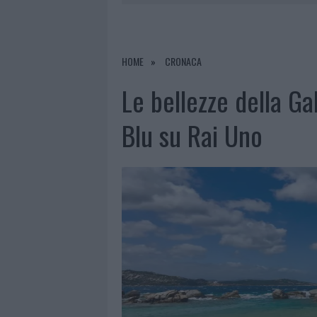
7 AGOSTO 2026
|
OLBIA, DIVIETO DI SOSTA CONT
7 AGOSTO 2026
|
PAUSA CAFFÈ IMPECCABILE: COME 
7 AGOSTO 2026
|
MONTE PINO, LA FINE DI UN LUN
HOME
CRONACA
7 AGOSTO 2026
|
MICHELLE HUNZIKER IN GALLURA,
Le bellezze della G
Blu su Rai Uno