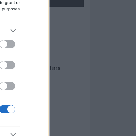
to grant or
ed purposes
Mario Malu
Paolo Pinna
Martina Agostina Diturco
I nostri cari
I nostri cari