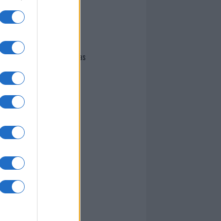
I nostri cari
Giovannimaria Cabras