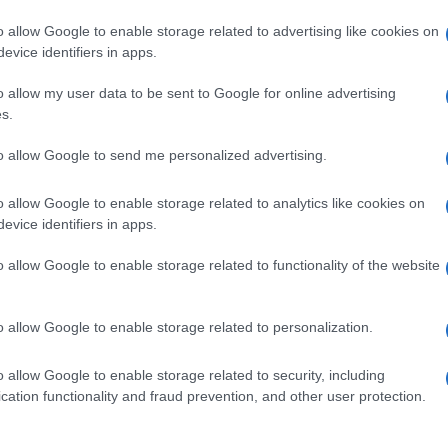
o allow Google to enable storage related to advertising like cookies on
evice identifiers in apps.
lazioni, i tuoi video e le tue foto
ro +39 345 356 7512
o allow my user data to be sent to Google for online advertising
s.
to allow Google to send me personalized advertising.
ime news da
Google News
o allow Google to enable storage related to analytics like cookies on
evice identifiers in apps.
o allow Google to enable storage related to functionality of the website
o allow Google to enable storage related to personalization.
o allow Google to enable storage related to security, including
dente
Prossimo articolo
cation functionality and fraud prevention, and other user protection.