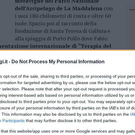
meraviglie del Parco Nazionale
dell’Arcipelago de La Maddalena
con
i suoi 180 chilometri di costa e oltre 60
isole. Spazio poi al racconto della
fondazione di Santa Teresa di Gallura e
alla spiaggia di Porto Pollo dove Fabio
mentazione internazionale di “Terapia del
i.it -
Do Not Process My Personal Information
a poi spostandosi ad Occidente e raggiungendo
o Testa–Punta Falcone
, Proseguendo il
to opt-out of the sale, sharing to third parties, or processing of your per
terà alla scoperta di
Aglientu
, che detiene e
formation for targeted advertising by us, please use the below opt-out s
a, su queste spiagge libere il vento ha
dato
r selection. Please note that after your opt-out request is processed y
eing interest-based ads based on personal information utilized by us or
co
.
disclosed to third parties prior to your opt-out. You may separately opt-
losure of your personal information by third parties on the IAB’s list of
ato 18 Settembre alle 14, su Raiuno e in
. This information may also be disclosed by us to third parties on the
IA
Participants
that may further disclose it to other third parties.
 that this website/app uses one or more Google services and may gath
NEC