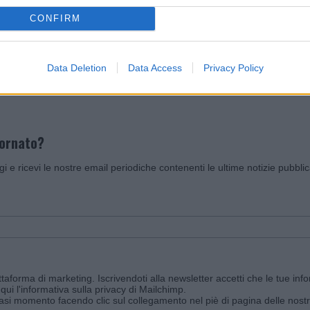
CONFIRM
Invia un Comunicato Stampa
|
Pubblicità
|
Segnala
Data Deletion
Data Access
Privacy Policy
iornato?
ggi e ricevi le nostre email periodiche contenenti le ultime notizie pubbli
aforma di marketing. Iscrivendoti alla newsletter accetti che le tue info
qui l'informativa sulla privacy di Mailchimp
.
siasi momento facendo clic sul collegamento nel piè di pagina delle nostr