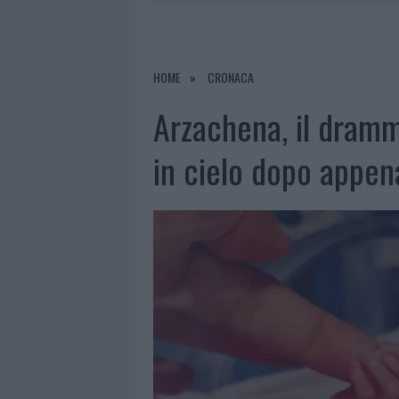
7 AGOSTO 2026
|
CALANGIANUS, DOPO LE POLEMIC
7 AGOSTO 2026
|
OLBIA, DIVIETO DI SOSTA CONT
7 AGOSTO 2026
|
PAUSA CAFFÈ IMPECCABILE: COME 
HOME
CRONACA
7 AGOSTO 2026
|
LE PREVISIONI METEO PER IL WEE
Arzachena, il dramm
in cielo dopo appena