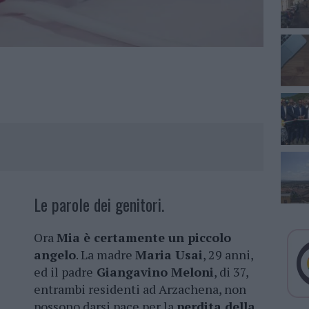
Le parole dei genitori.
Ora
Mia è certamente un piccolo
angelo
. La madre
Maria Usai
, 29 anni,
ed il padre
Giangavino Meloni
, di 37,
entrambi residenti ad Arzachena, non
possono darsi pace per la
perdita della