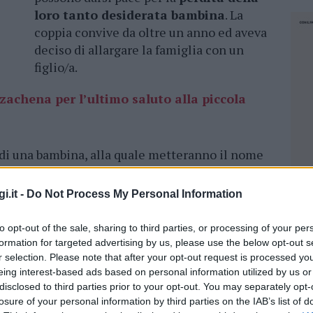
loro tanto desiderata bambina
. La
coppia convive da oltre un anno ed aveva
deciso di allargare la famiglia con un
figlio/a.
achena per l’ultimo saluto alla piccola
a di una bambina, alla quale metteranno il nome
 mese di gravidanza inizia a manifestare il
iene messa a riposo,
supportato dall’ausilio di
i.it -
Do Not Process My Personal Information
contrazioni e dilatazione. Nonostante questo e
a alla lettera i consigli dei medici,
il 7
to opt-out of the sale, sharing to third parties, or processing of your per
 a manifestare i sintomi del parto,
con
formation for targeted advertising by us, please use the below opt-out s
eterminano il
ricovero
prima ad Olbia e poi
r selection. Please note that after your opt-out request is processed y
eing interest-based ads based on personal information utilized by us or
ri. I medici fanno il possibile per fermare
disclosed to third parties prior to your opt-out. You may separately opt-
invece sopravviene quattro giorni dopo,
l’11
losure of your personal information by third parties on the IAB’s list of
NEC
 al sesto mese e cinque giorni di