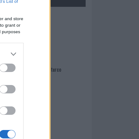
B’s List of
Mario Malu
er and store
to grant or
ed purposes
Paolo Pinna
Martina Agostina Diturco
I nostri cari
I nostri cari