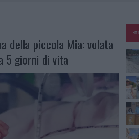
HE IL CENTRO ACCOGLIENZA MINORI CHIUDE
RO SPACCIO E DEGRADO: ESPLODE LA PROTESTA
SCEGLIERE LA SOLUZIONE IDEALE PER LA CASA E L’UFFICIO
NOT
KEND A OLBIA E IN GALLURA
a della piccola Mia: volata
 5 giorni di vita