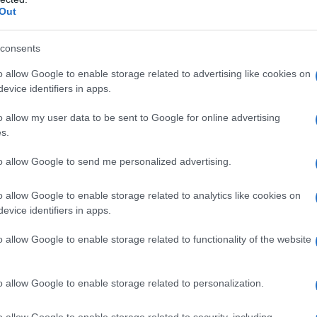
capace di intendere e di volere, preferisco che
Out
re.
Parole forti che fanno riflettere, senza
le.
consents
o allow Google to enable storage related to advertising like cookies on
o già che sarebbe andata in questo modo.
Spero
evice identifiers in apps.
la madre: quando dopo i primi tre giorni
ardava e sembrava volesse rispondere a ciò
o allow my user data to be sent to Google for online advertising
a in braccio solo dopo la sua morte, quando è
s.
a. “
La stavamo aspettando con il cuore –
to allow Google to send me personalized advertising.
bambini: nella nostra famiglia siamo poveri,
nde perdita”
.
o allow Google to enable storage related to analytics like cookies on
evice identifiers in apps.
a disposta
un’autopsia
, per accertare le cause
a tornerà ad Arzachena con i genitori per
o allow Google to enable storage related to functionality of the website
o allow Google to enable storage related to personalization.
o allow Google to enable storage related to security, including