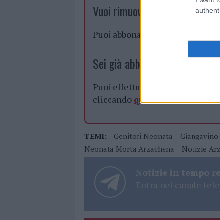
Vuoi rimuovere le pubblicità n
authenti
Puoi abbonarti a
soli € 1,10 al
Sei già abbonato?
Puoi effettuare l'accesso andan
cliccando
qui
TEMI:
Genitori Neonata
Giangavino
Neonata Morta Arzachena
Notizie Ar
Notizie in tempo r
Entra nel canale tele