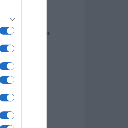
I nostri cari
Giovannimaria Cabras