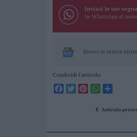
Inviaci le tue segna
Su WhatsApp al nume
Ricevi le nostre ult
Condividi l'articolo
F
T
Pi
W
S
a
w
n
h
h
ce
it
te
at
a
Articolo prece
b
te
re
s
re
o
r
st
A