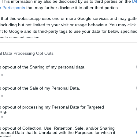
. This information may also be disclosed by us to third parties on the
IA
e
con un peso di soli 650 grammi .
Participants
that may further disclose it to other third parties.
 that this website/app uses one or more Google services and may gath
, sembrava andasse tutto per il meglio
–
including but not limited to your visit or usage behaviour. You may click 
ndo le accarezzavo il piedino mentre era
 to Google and its third-party tags to use your data for below specifi
a, ” Mia reagiva. Era come se le facessi il
ogle consent section.
 lei lo stringeva. Purtroppo però sin da subito
ci
alcosa che non andava
, perché la piccola
l Data Processing Opt Outs
ta un’infezione allo stomaco.” “Secondo i medici
il padre –
dopo pochi giorni la situazione è
o opt-out of the Sharing of my personal data.
r quello che è successo, non me l’aspettavo”.
In
 e nonostante i progressi medici siano ormai
o opt-out of the Sale of my Personal Data.
i, abbiano ottime speranze di poter colmare il
In
ta normale, a
Mia viene diagnosticato un
to opt-out of processing my Personal Data for Targeted
 ne determina il decesso
, o che a detta dei
ing.
In
o la piccola Mia a vivere un’esistenza da
a c
ontinue sofferenze.
“E’ meglio che sia
o opt-out of Collection, Use, Retention, Sale, and/or Sharing
ersonal Data that Is Unrelated with the Purposes for which it
– piuttosto che stare male a vita”. “Per vederla
lected.