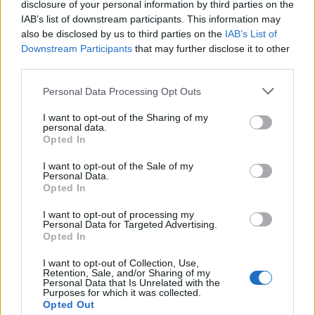
Andrea Mura conquista Palau: grande
disclosure of your personal information by third parties on the
partecipazione per il suo racconto
IAB’s list of downstream participants. This information may
also be disclosed by us to third parties on the
IAB’s List of
Downstream Participants
that may further disclose it to other
Calangianus, allarme sul centro accoglienza
third parties.
minori, Albieri: “Episodi gravissimi”
Please note that this website/app uses one or more Google
Personal Data Processing Opt Outs
services and may gather and store information including but
Gallura, finti clienti svuotano le suite: furto da
not limited to your visit or usage behaviour. You may click to
I want to opt-out of the Sharing of my
personal data.
grant or deny consent to Google and its third-party tags to
50mila nel resort
Opted In
use your data for below specified purposes in below Google
consent section.
I want to opt-out of the Sale of my
Personal Data.
Meteo Olbia 7 agosto, sole e caldo tornano
Opted In
protagonisti
I want to opt-out of processing my
Personal Data for Targeted Advertising.
Test tunnel Olbia: rampe chiuse ancora fino a
Opted In
fine agosto
I want to opt-out of Collection, Use,
Retention, Sale, and/or Sharing of my
Personal Data that Is Unrelated with the
Purposes for which it was collected.
Opted Out