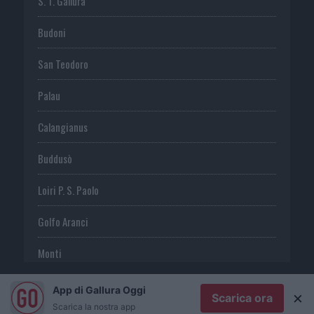
S. T. Gallura
Budoni
San Teodoro
Palau
Calangianus
Buddusò
Loiri P. S. Paolo
Golfo Aranci
Monti
Telti
App di Gallura Oggi
×
Scarica ora
Scarica la nostra app