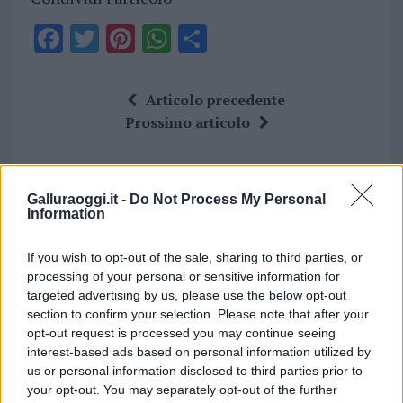
F
T
Pi
W
S
a
w
n
h
h
ce
it
te
at
a
Articolo precedente
b
te
re
s
re
Prossimo articolo
o
r
st
A
o
p
NOTIZIE RECENTI
Galluraoggi.it -
Do Not Process My Personal
k
p
Information
Migliori cliniche di estetica medicale avanzata
If you wish to opt-out of the sale, sharing to third parties, or
in Europa: classifica dei 5 centri di riferimento
processing of your personal or sensitive information for
pe…
targeted advertising by us, please use the below opt-out
section to confirm your selection. Please note that after your
Incendi, a San Pasquale arriva il Campo Base:
opt-out request is processed you may continue seeing
l’inaugurazione
interest-based ads based on personal information utilized by
us or personal information disclosed to third parties prior to
your opt-out. You may separately opt-out of the further