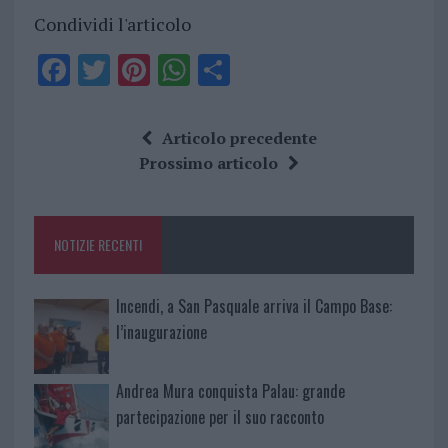
Condividi l'articolo
F
T
Pi
W
S
a
w
n
h
h
ce
it
te
at
a
Articolo precedente
b
te
re
s
re
Prossimo articolo
o
r
st
A
o
p
NOTIZIE RECENTI
k
p
Incendi, a San Pasquale arriva il Campo Base:
l’inaugurazione
Andrea Mura conquista Palau: grande
partecipazione per il suo racconto