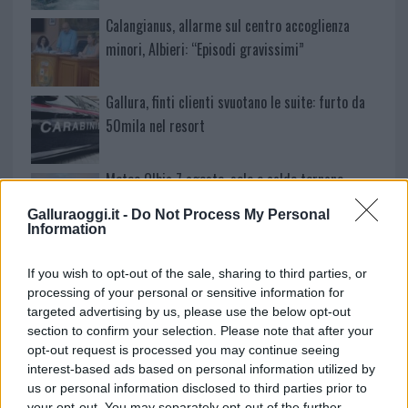
Calangianus, allarme sul centro accoglienza
minori, Albieri: “Episodi gravissimi”
Gallura, finti clienti svuotano le suite: furto da
50mila nel resort
Meteo Olbia 7 agosto, sole e caldo tornano
protagonisti
Galluraoggi.it -
Do Not Process My Personal
Information
Test tunnel Olbia: rampe chiuse ancora fino a
If you wish to opt-out of the sale, sharing to third parties, or
fine agosto
processing of your personal or sensitive information for
targeted advertising by us, please use the below opt-out
section to confirm your selection. Please note that after your
Aggius conquista la classifica delle mete più
opt-out request is processed you may continue seeing
amate dell’estate 2026
interest-based ads based on personal information utilized by
us or personal information disclosed to third parties prior to
your opt-out. You may separately opt-out of the further