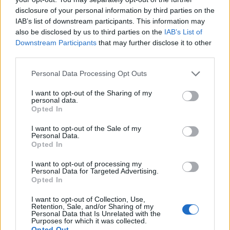
disclosure of your personal information by third parties on the
IAB’s list of downstream participants. This information may
also be disclosed by us to third parties on the
IAB’s List of
Downstream Participants
that may further disclose it to other
third parties.
Please note that this website/app uses one or more Google
Personal Data Processing Opt Outs
services and may gather and store information including but
not limited to your visit or usage behaviour. You may click to
I want to opt-out of the Sharing of my
personal data.
NECROLOGIE
grant or deny consent to Google and its third-party tags to
Opted In
use your data for below specified purposes in below Google
consent section.
I want to opt-out of the Sale of my
Mario Malu
Personal Data.
Opted In
I want to opt-out of processing my
Personal Data for Targeted Advertising.
Paolo Pinna
Opted In
I want to opt-out of Collection, Use,
Retention, Sale, and/or Sharing of my
Personal Data that Is Unrelated with the
Martina Agostina Diturco
Purposes for which it was collected.
Opted Out