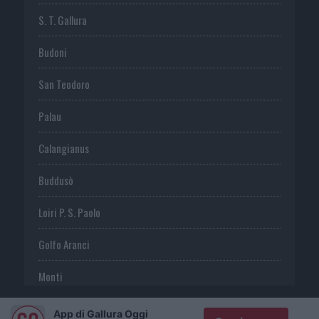
S. T. Gallura
Budoni
San Teodoro
Palau
Calangianus
Buddusò
Loiri P. S. Paolo
Golfo Aranci
Monti
Telti
App di Gallura Oggi