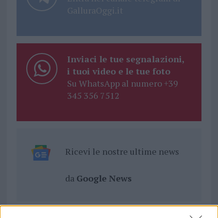
GalluraOggi.it
Inviaci le tue segnalazioni,
i tuoi video e le tue foto
Su WhatsApp al numero +39
345 356 7512
Ricevi le nostre ultime news
da
Google News
Condividi l'articolo