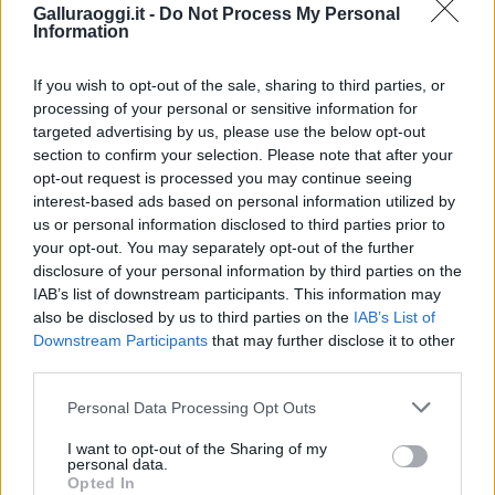
Galluraoggi.it -
Do Not Process My Personal
F
T
Pi
W
S
Information
a
w
n
h
h
If you wish to opt-out of the sale, sharing to third parties, or
ce
it
te
at
a
processing of your personal or sensitive information for
Articolo precedente
targeted advertising by us, please use the below opt-out
b
te
re
s
re
Prossimo articolo
section to confirm your selection. Please note that after your
o
r
st
A
opt-out request is processed you may continue seeing
interest-based ads based on personal information utilized by
o
p
us or personal information disclosed to third parties prior to
NOTIZIE RECENTI
k
p
your opt-out. You may separately opt-out of the further
disclosure of your personal information by third parties on the
IAB’s list of downstream participants. This information may
Migliori agenzie per l’Attestazione SOA in Italia:
also be disclosed by us to third parties on the
IAB’s List of
lista delle 4 realtà più efficienti nella g…
Downstream Participants
that may further disclose it to other
third parties.
“Sul filo del discorso”: sold out ad Olbia per il
Please note that this website/app uses one or more Google
Personal Data Processing Opt Outs
reading su Atzeni
services and may gather and store information including but
not limited to your visit or usage behaviour. You may click to
I want to opt-out of the Sharing of my
personal data.
grant or deny consent to Google and its third-party tags to
Opted In
La Maddalena, festa per i 30 anni del Diving