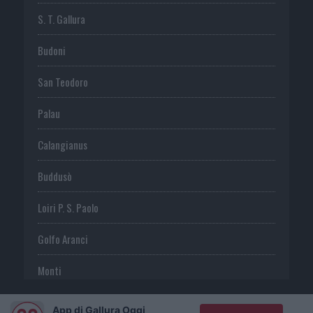
S. T. Gallura
Budoni
San Teodoro
Palau
Calangianus
Buddusò
Loiri P. S. Paolo
Golfo Aranci
Monti
Telti
App di Gallura Oggi