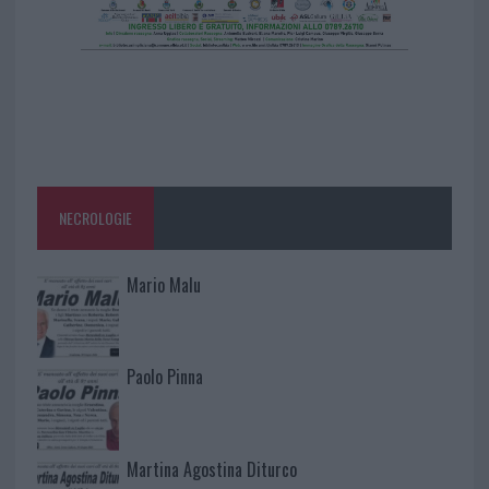
NECROLOGIE
Mario Malu
Paolo Pinna
Martina Agostina Diturco