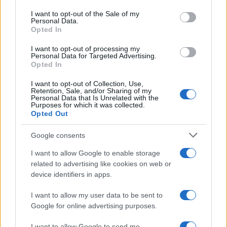
use your data for below specified purposes in below Google
center di Tegge
consent section.
I want to opt-out of the Sale of my
Personal Data.
Opted In
Esce di strada con l’auto ad Arzachena: ferito il
I want to opt-out of processing my
conducente
Personal Data for Targeted Advertising.
Opted In
Turiste si perdono a Tavolara: salvate dai vigili
I want to opt-out of Collection, Use,
Retention, Sale, and/or Sharing of my
del fuoco
Personal Data that Is Unrelated with the
Purposes for which it was collected.
Opted Out
Meteo Olbia 6 agosto, migliora il tempo in
Google consents
Gallura
I want to allow Google to enable storage
related to advertising like cookies on web or
Incidente Olbia, poliziotto in vacanza salva 6
device identifiers in apps.
persone: due bimbi tra i feriti
I want to allow my user data to be sent to
Google for online advertising purposes.
I want to allow Google to send me