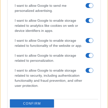
Gallura
I want to allow Google to send me
personalized advertising.
Michelle Hunziker in Gallura, bella anche dal
I want to allow Google to enable storage
vivo: un amico vip svela come fa
related to analytics like cookies on web or
device identifiers in apps.
Calangianus, dopo le polemiche il centro
I want to allow Google to enable storage
accoglienza minori chiude
related to functionality of the website or app.
I want to allow Google to enable storage
Olbia, divieto di sosta contro spaccio e degrado:
related to personalization.
esplode la protesta
I want to allow Google to enable storage
related to security, including authentication
Pausa caffè impeccabile: come scegliere la
functionality and fraud prevention, and other
soluzione ideale per la casa e l’ufficio
user protection.
Monte Pino, la fine di un lungo dolore: storia e
CONFIRM
rinascita della strada che segnò la Gallura