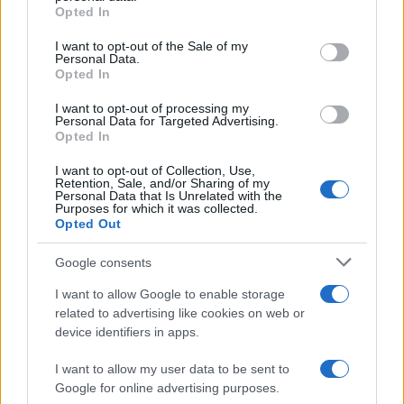
grant or deny consent to Google and its third-party tags to
Opted In
use your data for below specified purposes in below Google
consent section.
I want to opt-out of the Sale of my
Personal Data.
Condividi l'articolo
Opted In
F
T
Pi
W
S
I want to opt-out of processing my
Personal Data for Targeted Advertising.
a
w
n
h
h
Opted In
ce
it
te
at
a
Articolo precedente
I want to opt-out of Collection, Use,
Retention, Sale, and/or Sharing of my
b
te
re
s
re
Prossimo articolo
Personal Data that Is Unrelated with the
Purposes for which it was collected.
o
r
st
A
Opted Out
o
p
Google consents
NOTIZIE RECENTI
k
p
I want to allow Google to enable storage
related to advertising like cookies on web or
Ristorante distrutto dalle fiamme a La
device identifiers in apps.
Maddalena, incendio a Monti d’à rena
I want to allow my user data to be sent to
Google for online advertising purposes.
Le previsioni meteo per il weekend a Olbia e in