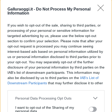
Covid Sardegna
Positivi Sardegna
Galluraoggi.it -
Do Not Process My Personal
Notizie in tempo reale?
Information
Entra nel canale telegram di
GalluraOggi.it
If you wish to opt-out of the sale, sharing to third parties, or
processing of your personal or sensitive information for
targeted advertising by us, please use the below opt-out
section to confirm your selection. Please note that after your
opt-out request is processed you may continue seeing
Inviaci le tue segnalazioni,
interest-based ads based on personal information utilized by
i tuoi video e le tue foto
us or personal information disclosed to third parties prior to
your opt-out. You may separately opt-out of the further
Su WhatsApp al numero +39
disclosure of your personal information by third parties on the
345 356 7512
IAB’s list of downstream participants. This information may
also be disclosed by us to third parties on the
IAB’s List of
Downstream Participants
that may further disclose it to other
third parties.
Please note that this website/app uses one or more Google
Ricevi le nostre ultime news
Personal Data Processing Opt Outs
services and may gather and store information including but
not limited to your visit or usage behaviour. You may click to
I want to opt-out of the Sharing of my
da
Google News
personal data.