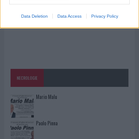
Data Deletion
Data Access
Privacy Policy
NECROLOGIE
Mario Malu
Paolo Pinna