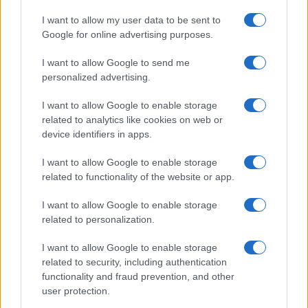
I want to allow my user data to be sent to
Google for online advertising purposes.
Giovannimaria Cabras
I want to allow Google to send me
personalized advertising.
I want to allow Google to enable storage
related to analytics like cookies on web or
device identifiers in apps.
Invia un Comunicato Stampa
|
Pubblicità
|
Segnala
I want to allow Google to enable storage
related to functionality of the website or app.
I want to allow Google to enable storage
related to personalization.
I want to allow Google to enable storage
Vuoi rimanere sempre aggiornato?
related to security, including authentication
functionality and fraud prevention, and other
Iscriviti alla newsletter di Gallura Oggi e ricevi le nostre
email periodiche contenenti le ultime notizie pubblicate
user protection.
sul sito web!