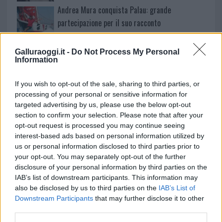
Andrea Mura conquista Palau: grande
partecipazione per il suo racconto
Calangianus, allarme sul centro accoglienza
Galluraoggi.it -
Do Not Process My Personal
Information
minori, Albieri: “Episodi gravissimi”
If you wish to opt-out of the sale, sharing to third parties, or
processing of your personal or sensitive information for
targeted advertising by us, please use the below opt-out
section to confirm your selection. Please note that after your
opt-out request is processed you may continue seeing
interest-based ads based on personal information utilized by
us or personal information disclosed to third parties prior to
your opt-out. You may separately opt-out of the further
disclosure of your personal information by third parties on the
IAB’s list of downstream participants. This information may
also be disclosed by us to third parties on the
IAB’s List of
NECROLOGIE
Downstream Participants
that may further disclose it to other
third parties.
Mario Malu