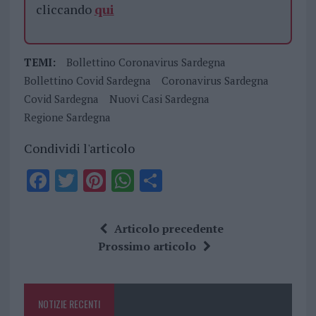
cliccando
qui
TEMI:
Bollettino Coronavirus Sardegna
Bollettino Covid Sardegna
Coronavirus Sardegna
Covid Sardegna
Nuovi Casi Sardegna
Regione Sardegna
Condividi l'articolo
F
T
Pi
W
S
a
w
n
h
h
ce
it
te
at
a
Articolo precedente
b
te
re
s
re
Prossimo articolo
o
r
st
A
o
p
NOTIZIE RECENTI
k
p