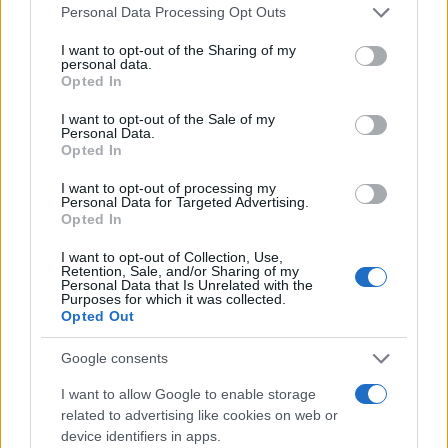
Please note that this website/app uses one or more Google
Personal Data Processing Opt Outs
services and may gather and store information including but
not limited to your visit or usage behaviour. You may click to
I want to opt-out of the Sharing of my
personal data.
grant or deny consent to Google and its third-party tags to
Paolo Pinna
Opted In
use your data for below specified purposes in below Google
consent section.
I want to opt-out of the Sale of my
Personal Data.
Opted In
Martina Agostina Diturco
I want to opt-out of processing my
Personal Data for Targeted Advertising.
Opted In
I nostri cari
I want to opt-out of Collection, Use,
Retention, Sale, and/or Sharing of my
Personal Data that Is Unrelated with the
Purposes for which it was collected.
Opted Out
I nostri cari
Google consents
I want to allow Google to enable storage
related to advertising like cookies on web or
I nostri cari
device identifiers in apps.