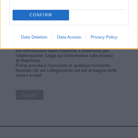
*
campo obbligatorio
*
Indirizzo email
CONFIRM
Privacy
Data Deletion
Data Access
Privacy Policy
Utilizziamo Mailchimp come piattaforma di
marketing. Iscrivendoti alla newsletter accetti che le
tue informazioni siano trasferite a Mailchimp per
l'elaborazione.
Leggi qui l'informativa sulla privacy
di Mailchimp
.
Potrai annullare l'iscrizione in qualsiasi momento
facendo clic sul collegamento nel piè di pagina delle
nostre e-mail.