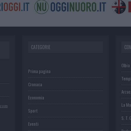
CATEGORIE
CO
Olbia
Prima pagina
Temp
Cronaca
Arza
Economia
La Ma
.com
Sport
S. T. 
Eventi