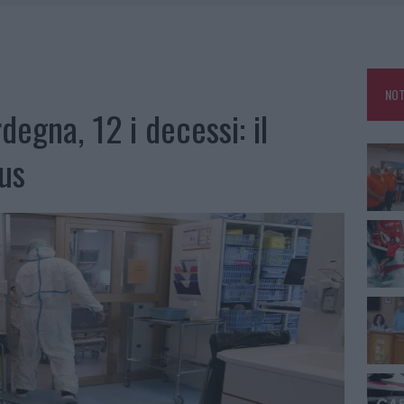
A IL CAMPO BASE: L’INAUGURAZIONE
: GRANDE PARTECIPAZIONE PER IL SUO RACCONTO
RO ACCOGLIENZA MINORI, ALBIERI: “EPISODI GRAVISSIMI”
NOT
NO LE SUITE: FURTO DA 50MILA NEL RESORT
degna, 12 i decessi: il
rus