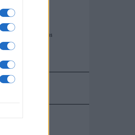
I nostri cari
Giovannimaria Cabras