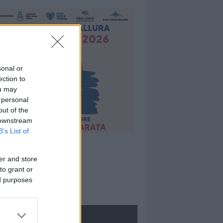
sonal or
ection to
ou may
 personal
out of the
 downstream
B’s List of
er and store
to grant or
ed purposes
ROLOGIE