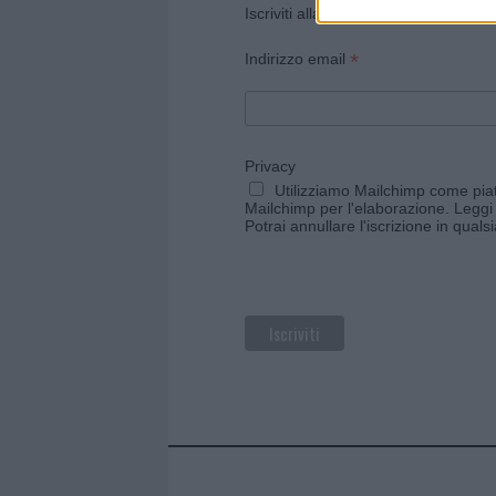
Iscriviti alla newsletter di Gallura O
*
Indirizzo email
Privacy
Utilizziamo Mailchimp come piatt
Mailchimp per l'elaborazione.
Leggi 
Potrai annullare l'iscrizione in qual