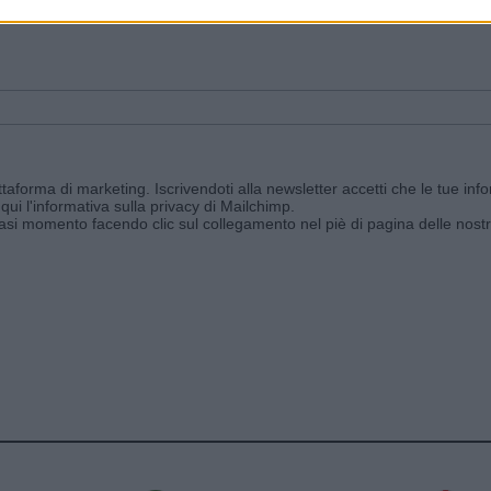
ggi e ricevi le nostre email periodiche contenenti le ultime notizie pubbli
aforma di marketing. Iscrivendoti alla newsletter accetti che le tue info
qui l'informativa sulla privacy di Mailchimp
.
siasi momento facendo clic sul collegamento nel piè di pagina delle nostr