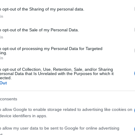
o opt-out of the Sharing of my personal data.
In
na
Bollettino Covid Sardegna
Notizie Sardegna
Nuovi Casi Sardegna
o opt-out of the Sale of my Personal Data.
In
to opt-out of processing my Personal Data for Targeted
ing.
In
o opt-out of Collection, Use, Retention, Sale, and/or Sharing
dente
Prossimo articolo
ersonal Data that Is Unrelated with the Purposes for which it
lected.
Out
consents
o allow Google to enable storage related to advertising like cookies on
evice identifiers in apps.
o allow my user data to be sent to Google for online advertising
s.