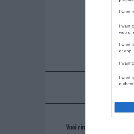
I want 
I want t
web or d
I want t
or app.
I want t
I want t
authenti
Vuoi rimanere sempre agg