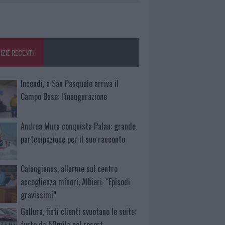
IZIE RECENTI
Incendi, a San Pasquale arriva il
Campo Base: l’inaugurazione
Andrea Mura conquista Palau: grande
partecipazione per il suo racconto
Calangianus, allarme sul centro
accoglienza minori, Albieri: “Episodi
gravissimi”
Gallura, finti clienti svuotano le suite:
furto da 50mila nel resort