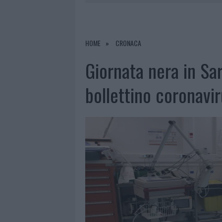
6 AGOSTO 2026
|
INCENDI, A SAN PASQUALE ARRIV
6 AGOSTO 2026
|
ANDREA MURA CONQUISTA PALAU
6 AGOSTO 2026
|
CALANGIANUS, ALLARME SUL CENT
HOME
CRONACA
6 AGOSTO 2026
|
GALLURA, FINTI CLIENTI SVUOTA
Giornata nera in Sar
bollettino coronavi