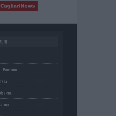
MUNI
io Pausania
chena
ddalena
Gallura