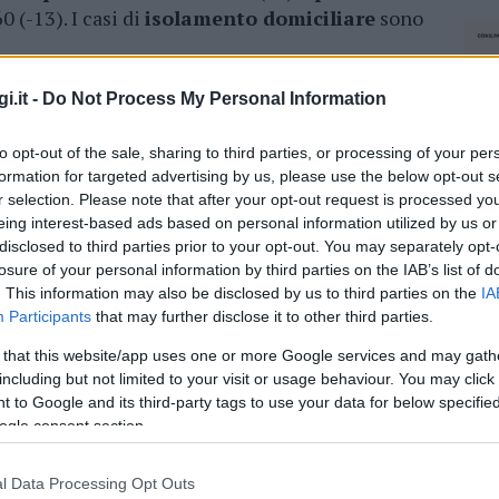
 (-13). I casi di
isolamento domiciliare
sono
ini di 75 e 88 anni, residenti nella Città
i.it -
Do Not Process My Personal Information
omini di 74 e 88 anni, residenti nella provincia
89 e 95 anni più due uomini di 72 e 93 anni,
to opt-out of the sale, sharing to third parties, or processing of your per
tre donne di 86, 93 e 94 anni e un uomo di 89,
formation for targeted advertising by us, please use the below opt-out s
r selection. Please note that after your opt-out request is processed y
o
.
eing interest-based ads based on personal information utilized by us or
disclosed to third parties prior to your opt-out. You may separately opt-
azionali?
losure of your personal information by third parties on the IAB’s list of
. This information may also be disclosed by us to third parties on the
IA
Participants
that may further disclose it to other third parties.
 mese
cliccando
qui
 that this website/app uses one or more Google services and may gath
including but not limited to your visit or usage behaviour. You may click 
 to Google and its third-party tags to use your data for below specifi
ogle consent section.
do nella sezione
Login
dal menù del sito o
l Data Processing Opt Outs
NEC