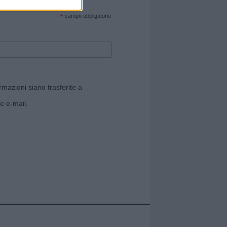
cate sul sito web!
*
campo obbligatorio
rmazioni siano trasferite a
e e-mail.