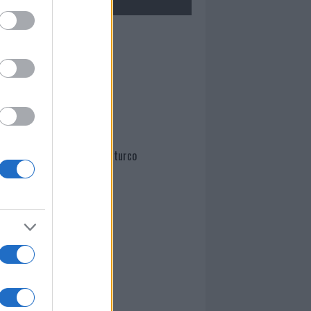
Mario Malu
Paolo Pinna
Martina Agostina Diturco
I nostri cari
I nostri cari